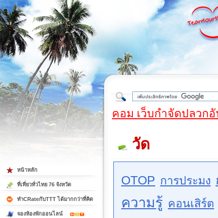
ใต้
คอม เว็บกำจัดปลวกอั
วัด
หน้าหลัก
OTOP
การประมง
ที่เที่ยวทั่วไทย 76 จังหวัด
ความรู้
ทำCRateกับTTT ได้มากกว่าที่คิด
คอนเสิร์ต
จองห้องพักออนไลน์