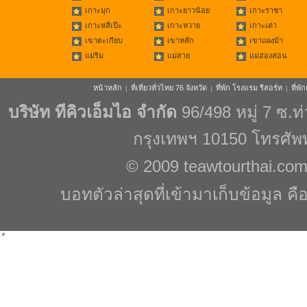
เกาะมุก
เกาะยาวน้อย
เกาะราชา
เกาะหลีเป๊ะ
เกาะหวาย
เกาะเต่า
เขาตะเกียบ
เขาหลัก
เขาแผงม้า
แม่ริม
แม่สาย
แม่ฮ่องสอน
หน้าหลัก
ที่เที่ยวทั่วไทย 76 จังหวัด
ที่พัก โรงแรม รีสอร์ท
ที่พ
|
|
|
บริษัท ทีคิวเอ็มไอ จำกัด
96/498 หมู่ 7 ซ.
กรุงเทพฯ 10150 โทรศัพ
© 2009
teawtourthai.co
บอทตัวล่าสุดที่เข้ามาเก็บข้อมูล คื