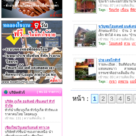
ขุนเขา และแมกไม้นานาพร
เข้าชม: 87 | ความคิดเห็น:
Tags :
รีสอร์ท
เขื่อน
ที่พั
ขวัญชุมโฮมสเตย์ มนต์เสน่
ลักษณะทั่วไป - บ้าน 2 หล
เล็ก พักได้ 4 คน และ "บ้า
เข้าชม: 75 | ความคิดเห็น:
Tags :
โฮมสเตย์
สวน
เก
ปาย เลทโกทัวร์
รายละเอียด : ยินดีต้อนรับท
แห่งลมหนาว สายหมอก
ธรรมชาติอย่างเต็มอิ่ม กับ
เข้าชม: 89 | ความคิดเห็น:
Tags :
ภูเขา
อุทยาน
แม่น
{ พบ 33 รายการ }
บริษัททัวร์
หน้า :
1
2
3
4
5
บริษัท ภูเก็ต ฮอลิเดย์ เซ็นเตอร์ ทัวร์
จำกัด
ทัวร์นำเที่ยวภูเก็ต ทัวร์ภูเก็ต ทัวร์ทะเล
ราคาคนไทย โดยคนภูเ
เข้าชม: 131 | ความคิดเห็น: 0
เชียงใหม่วันเดอร์แลนด์ ทราเวล
บริษัททัวร์ชั้นนำของภาคเหนือ นำ