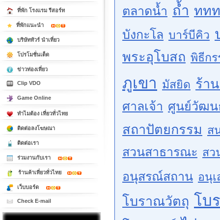
ถ้ำ
ททท
ตลาดน้ำ
ที่พัก โรงแรม รีสอร์ท
ที่พักแนะนำ
บังกะโล
บาร์บีคิว
บริษัททัวร์ นำเที่ยว
พระอุโบสถ
พิธีก
โปรโมชั่นเด็ด
ข่าวท่องเที่ยว
ภูเขา
ร้า
มัสยิด
Clip VDO
Game Online
ศาลเจ้า
ศูนย์วัฒ
ทำไมต้อง เที่ยวทั่วไทย
สถาปัตยกรรม
สน
ติดต่อลงโฆษณา
ติดต่อเรา
สวนสาธารณะ
สว
ร่วมงานกับเรา
ร้านค้าเที่ยวทั่วไทย
อนุสรณ์สถาน
อนุเ
เว็บบอร์ด
โบ
โบราณวัตถุ
Check E-mail