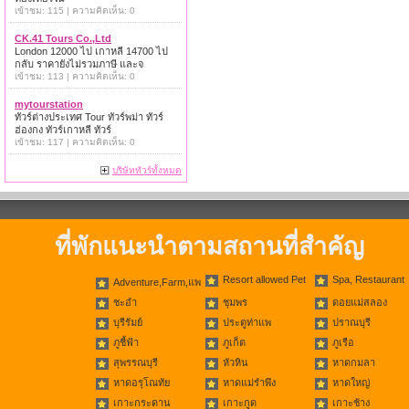
เข้าชม: 115 | ความคิดเห็น: 0
CK.41 Tours Co.,Ltd
London 12000 ไป เกาหลี 14700 ไป
กลับ ราคายังไม่รวมภาษี และจ
เข้าชม: 113 | ความคิดเห็น: 0
mytourstation
ทัวร์ต่างประเทศ Tour ทัวร์พม่า ทัวร์
ฮ่องกง ทัวร์เกาหลี ทัวร์
เข้าชม: 117 | ความคิดเห็น: 0
บริษัททัวร์ทั้งหมด
ที่พักแนะนำตามสถานที่สำคัญ
Resort allowed Pet
Spa, Restaurant
Adventure,Farm,แพ
ชะอำ
ชุมพร
ดอยแม่สลอง
บุรีรัมย์
ประตูท่าแพ
ปราณบุรี
ภูชี้ฟ้า
ภูเก็ต
ภูเรือ
สุพรรณบุรี
หัวหิน
หาดกมลา
หาดอรุโณทัย
หาดแม่รำพึง
หาดใหญ่
เกาะกระดาน
เกาะกูด
เกาะช้าง