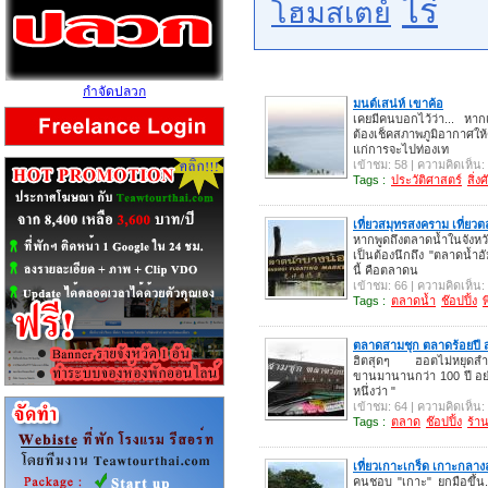
ไร่
โฮมสเตย์
กำจัดปลวก
มนต์เสน่ห์ เขาค้อ
เคยมีคนบอกไว้ว่า... หากเร
ต้องเช็คสภาพภูมิอากาศให้
แก่การจะไปท่องเท
เข้าชม: 58 | ความคิดเห็น:
Tags :
ประวัติศาสตร์
สิ่งศ
เที่ยวสมุทรสงคราม เที่ยว
หากพูดถึงตลาดน้ำในจังห
เป็นต้องนึกถึง "ตลาดน้ำอ
นี้ คือตลาดน
เข้าชม: 66 | ความคิดเห็น:
Tags :
ตลาดน้ำ
ช๊อปปิ้ง
พ
ตลาดสามชุก ตลาดร้อยปี 
ฮิตสุดๆ ฮอตไม่หยุดสำห
ขานมานานกว่า 100 ปี อย่า
หนึ่งว่า "
เข้าชม: 64 | ความคิดเห็น:
Tags :
ตลาด
ช๊อปปิ้ง
ร้า
เที่ยวเกาะเกร็ด เกาะกลาง
คนชอบ "เกาะ" ยกมือขึ้น...