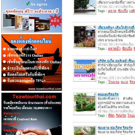
เที่ยวเกาะยกมือขึ้น" เพร
เข้าชม: 61 | ความคิดเห็น:
Tags :
ตลาด
ช๊อปปิ้ง
เจดี
เที่ยวเพลินๆ เดินใกล้กรุง
หากคุณเป็นอีกคนหนึ่งที่ชื
แถมยังเป็นนักช้อปนักชิมต
เจ๋งๆ มาแนะนำเพ
เข้าชม: 55 | ความคิดเห็น:
Tags :
ตลาดน้ำ
ช๊อปปิ้ง
บริษัท ภูเก็ต ฮอลิเดย์ เซ็นเ
ทัวร์นำเที่ยวภูเก็ต ทัวร
ภูเก็ตในพื้นที่ ประหยัด ป
ระดับ
เข้าชม: 131 | ความคิดเห็น
Tags :
โรงแรม
ทะเล
รีส
คุณแดงรีสอร์ท
ห้องพักชั่วคราว ค้างคื
อุปกรณ์อำนวยความสะดวก
สไตล์โมเดิร์น ทรงไทย
เข้าชม: 79 | ความคิดเห็น:
Tags :
ที่พัก
รีสอร์ท
โรงแ
ช่องฮาย ฟอเร็สท รีสอร์ท
ช่องอาย ฟอเร็สท รีสอร์ท 