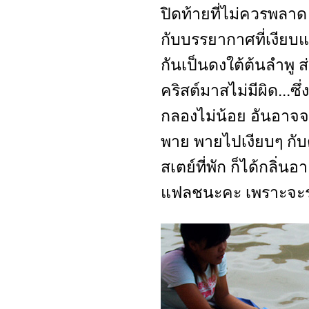
ปิดท้ายที่ไม่ควรพลา
กับบรรยากาศที่เงียบแ
กันเป็นดงใต้ต้นลำพู 
คริสต์มาสไม่มีผิด...ซ
กลองไม่น้อย อันอาจจ
พาย พายไปเงียบๆ กับตะ
สเตย์ที่พัก ก็ได้กลิ่
แฟลชนะคะ เพราะจะรบ