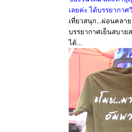
เลยค่ะ ได้บรรยากาศว
เที่ยวสนุก...ผ่อนคลา
บรรยากาศเย็นสบายสไต
ได้...