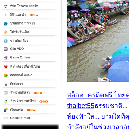
ที่พัก โรงแรม รีสอร์ท
ที่พักแนะนำ
บริษัททัวร์ นำเที่ยว
โปรโมชั่นเด็ด
ข่าวท่องเที่ยว
Clip VDO
Game Online
ทำไมต้อง เที่ยวทั่วไทย
ติดต่อลงโฆษณา
ติดต่อเรา
ร่วมงานกับเรา
สล็อต เครดิตฟรี ไทย
ร้านค้าเที่ยวทั่วไทย
thaibet55
ธรรมชาติ...
เว็บบอร์ด
ท้องฟ้าใส... ยามใดที
Check E-mail
กำลังอยู่ในช่วงเวลาอ