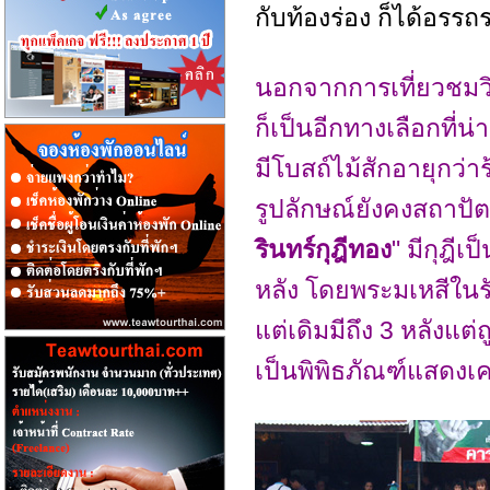
กับท้องร่อง ก็ได้อรรถ
นอกจากการเที่ยวชมวิถ
ก็เป็นอีกทางเลือกที่น
มีโบสถ์ไม้สักอายุกว่า
รูปลักษณ์ยังคงสถาปัตย
รินทร์กุฎีทอง
" มีกุฎี
หลัง โดยพระมเหสีในรัช
แต่เดิมมีถึง 3 หลังแต
เป็นพิพิธภัณฑ์แสดงเ