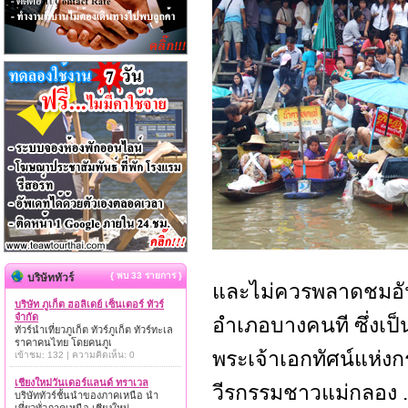
{ พบ 33 รายการ }
บริษัททัวร์
และไม่ควรพลาดชมอัน
บริษัท ภูเก็ต ฮอลิเดย์ เซ็นเตอร์ ทัวร์
จำกัด
อำเภอบางคนที ซึ่งเป็
ทัวร์นำเที่ยวภูเก็ต ทัวร์ภูเก็ต ทัวร์ทะเล
ราคาคนไทย โดยคนภูเ
พระเจ้าเอกทัศน์แห่งกร
เข้าชม: 132 | ความคิดเห็น: 0
เชียงใหม่วันเดอร์แลนด์ ทราเวล
วีรกรรมชาวแม่กลอง .
บริษัททัวร์ชั้นนำของภาคเหนือ นำ