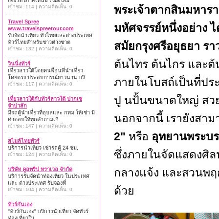
เที่ยวทั่วภาคเหนือ เชียงใหม่
พระเจ้าตากสินมหารา
เข้าชม: 114 | ความคิดเห็น: 0
Travel Spree
มหัศจรรย์หนึ่งอย่าง ไ
www.travelspreetour.com
รับจัดนำเที่ยว ทั่วไทยและต่างประเทศ
ทัวร์ไทยสำหรับชาวต่างชาต
สมัยกรุงศรีอยุธยา รา
เข้าชม: 132 | ความคิดเห็น: 0
ต้นไทร ต้นไกร และต้น
วินนิ่งทัวร์
เที่ยวลาวใต้โดยคนพื้อนที่นำเที่ยว
โดยตรง ประสบการณ์ยาวนาน บริ
ภายในโบสถ์เป็นที่ประ
เข้าชม: 117 | ความคิดเห็น: 0
ปู นปั้นขนาดใหญ่ สว
เที่ยวลาวใต้กับทัวร์ลาวใต้ ปากเซ
จำปาสัก
มีรถตู้นำเที่ยวที่อุบลและ กทม.ให้เช่า มี
นอกจากนี้ เรายังสามาร
คำตอบให้ทุกคำถามเกี่
เข้าชม: 147 | ความคิดเห็น: 0
2"
หรือ
อุทยานพระบรม
สไมล์ไทยทัวร์
บริการนำเที่ยว เช่ารถตู้ 24 ชม.
ซึ่งภายในจัดแสดงศิลป
เข้าชม: 124 | ความคิดเห็น: 0
บริษัท คูลทริป ทราเวล จำกัด
กลางแจ้ง และสวนพฤกษ
บริการรับจัดนำท่องเที่ยว ในประเทศ
และ ต่างประเทศ รับจองที่
ด้วย
เข้าชม: 104 | ความคิดเห็น: 0
ทัวร์กันเอง
"ทัวร์กันเอง" บริการนำเที่ยว จัดทัวร์
ท่องเที่ยวใน