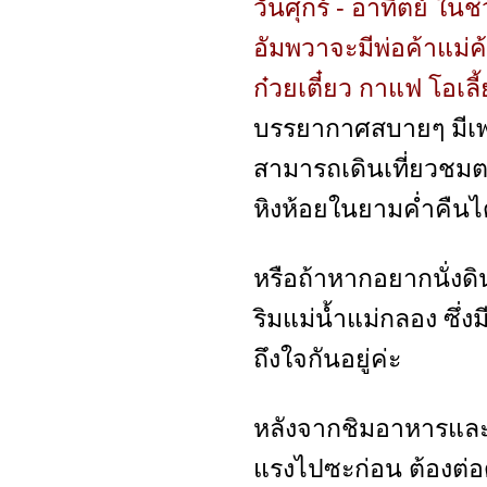
วันศุกร์ - อาทิตย์ ใน
อัมพวาจะมีพ่อค้าแม่
ก๋วยเตี๋ยว กาแฟ โอเ
บรรยากาศสบายๆ มีเ
สามารถเดินเที่ยวชมต
หิงห้อยในยามค่ำคืนไ
หรือถ้าหากอยากนั่งด
ริมแม่น้ำแม่กลอง ซึ่
ถึงใจกันอยู่ค่ะ
หลังจากชิมอาหารและท
แรงไปซะก่อน ต้องต่อด