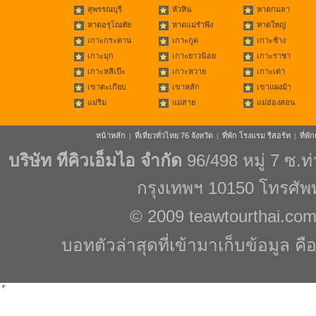
สุพรรณบุรี
หัวหิน
หาดกมลา
หาดอรุโณทัย
หาดแม่รำพึง
หาดใหญ่
เกาะกระดาน
เกาะกูด
เกาะช้าง
เกาะมุก
เกาะยาวน้อย
เกาะราชา
เกาะหลีเป๊ะ
เกาะหวาย
เกาะเต่า
เขาตะเกียบ
เขาหลัก
เขาแผงม้า
แม่ริม
แม่สาย
แม่ฮ่องสอน
หน้าหลัก
ที่เที่ยวทั่วไทย 76 จังหวัด
ที่พัก โรงแรม รีสอร์ท
ที่พ
|
|
|
บริษัท ทีคิวเอ็มไอ จำกัด
96/498 หมู่ 7 ซ.
กรุงเทพฯ 10150 โทรศัพ
© 2009
teawtourthai.co
บอทตัวล่าสุดที่เข้ามาเก็บข้อมูล คื