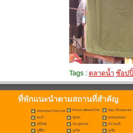
Tags :
ตลาดน้ำ
ช๊อปปิ
ที่พักแนะนำตามสถานที่สำคัญ
Resort allowed Pet
Spa, Restaurant
Adventure,Farm,แพ
ชะอำ
ชุมพร
ดอยแม่สลอง
บุรีรัมย์
ประตูท่าแพ
ปราณบุรี
ภูชี้ฟ้า
ภูเก็ต
ภูเรือ