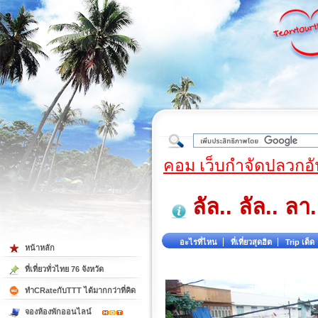
ใต้
คอม เว็บกำจัดปลวกอั
ลัล.. ลัล.. ล
อะไรที่ไหน
ที่เที่ยวสุดฮิต
Trip เด็ด
หน้าหลัก
ที่เที่ยวทั่วไทย 76 จังหวัด
ทำCRateกับTTT ได้มากกว่าที่คิด
จองห้องพักออนไลน์