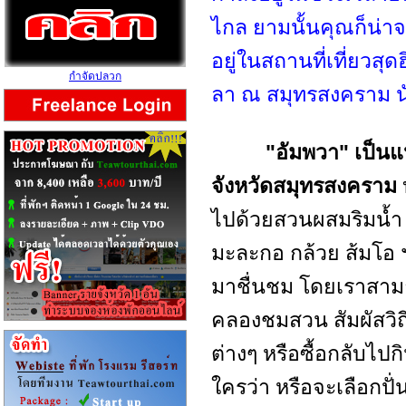
ไกล ยามนั้นคุณก็น่าจะร
อยู่ในสถานที่เที่ยวสุดฮ
กำจัดปลวก
ลา ณ สมุทรสงคราม น
"อัมพวา" เป็นแหล
จังหวัดสมุทรสงคราม
ไปด้วยสวนผสมริมน้ำ ทั
มะละกอ กล้วย ส้มโอ 
มาชื่นชม โดยเราสาม
คลองชมสวน สัมผัสวิถ
ต่างๆ หรือซื้อกลับไปกิ
ใครว่า หรือจะเลือกปั