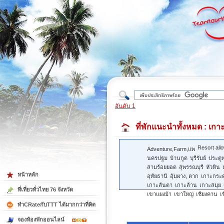
ใต้
อันดับ 1
ที่พักแนะนำทั้งหมด
: เกา
Resort all
Adventure,Farm,แพ
นครปฐม
บ้านกูด
บุรีรัมย์
ประตู
สามร้อยยอด
สุพรรณบุรี
หัวหิน
หน้าหลัก
อุทัยธานี
อุ้มผาง, ตาก
เกาะกระ
เกาะลันตา
เกาะล้าน
เกาะสมุย
ที่เที่ยวทั่วไทย 76 จังหวัด
เขาแผงม้า
เขาใหญ่
เชียงคาน
เ
ทำCRateกับTTT ได้มากกว่าที่คิด
จองห้องพักออนไลน์