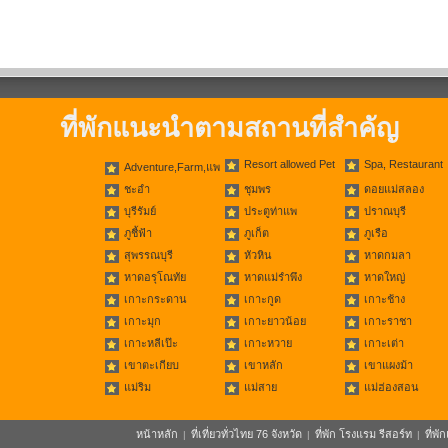
ที่พักแนะนำตามสถานที่สำคัญ
Resort allowed Pet
Spa, Restaurant
Adventure,Farm,แพ
ชะอำ
ชุมพร
ดอยแม่สลอง
บุรีรัมย์
ประตูท่าแพ
ปราณบุรี
ภูชี้ฟ้า
ภูเก็ต
ภูเรือ
สุพรรณบุรี
หัวหิน
หาดกมลา
หาดอรุโณทัย
หาดแม่รำพึง
หาดใหญ่
เกาะกระดาน
เกาะกูด
เกาะช้าง
เกาะมุก
เกาะยาวน้อย
เกาะราชา
เกาะหลีเป๊ะ
เกาะหวาย
เกาะเต่า
เขาตะเกียบ
เขาหลัก
เขาแผงม้า
แม่ริม
แม่สาย
แม่ฮ่องสอน
หน้าหลัก
ที่เที่ยวทั่วไทย 76 จังหวัด
ที่พัก โรงแรม รีสอร์ท
ที่พ
|
|
|