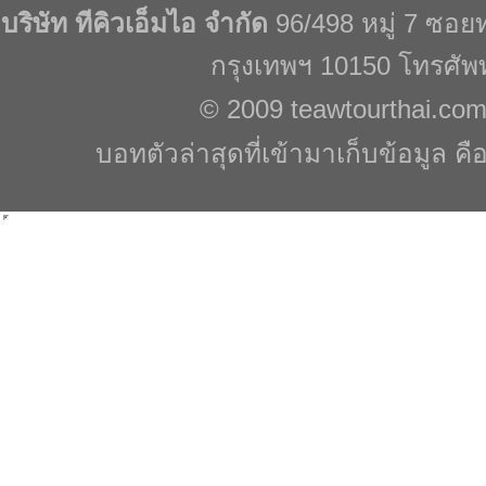
บริษัท ทีคิวเอ็มไอ จำกัด
96/498 หมู่ 7 ซอ
กรุงเทพฯ 10150 โทรศัพ
© 2009
teawtourthai.co
บอทตัวล่าสุดที่เข้ามาเก็บข้อมูล คื