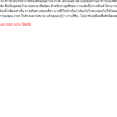
แรง ทำให้ได้บรรยากาศของพักผ่อนตากอากาศ ได้เป็นอย่างดี แถมยังมีร้านอาหารและที่พ
ัง ซึ่งเป็นจุดชมวิวยามพระอาทิตย์ตก สำหรับขาลุยที่ชอบ การแค้มปิ้งกางเต็นท์ ก็สามารถล
้องน้ำเพียงเท่านั้น การเดินทางท่องเที่ยว บางทีก็ไม่จำเป็นว่าต้องไปไกลๆ เสมอไปใช่ไหม
 ของคุณ ง่ายๆ ใกล้ๆ สะดวกสบาย แล้วคุณจะรู้ว่า เกาะสีชัง...ไม่น่าชังเหมือนชื่อสักนิดเลย
ะเล
ภูเขา
เกาะ
รีสอร์ท