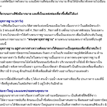
 แต่ทัศนียภาพก็งดงาม แถมมีสถานที่ท่องเที่ยวมากมาย ที่รอให้นักเที่ยวทั้งหลายไปเยือน
นะ
ที่ยวบนเกาะสีชังมีมากมาย และที่เป็นแหล่งท่องเที่ยวขึ้นชื่อก็ได้แก่
ธุชราชฐาน (ท่าวัง)
ังถือเป็นเกาะประวัติศาสตร์แห่งหนึ่งของเมืองไทย เนื่องจากว่าในอดีตมีพระเจ้า
ึง 3 พระองค์ คือรัชกาลที่ 4 ,รัชกาลที่ 5 , รัชกาลที่ 6 เสด็จมาประพาสพักผ่อน โดยเฉพาะ
่ 5 ทรงโปรดเกล้าฯให้สร้างพระราชฐานบนเกาะขึ้นเป็นแห่งแรก เพื่อเป็นที่ประทับในฤดู
้อมพระราชทานนามว่า
"พระจุฑาธุชราชฐาน"
ตามพระนามของพระราชโอรสที่ประสูติ
ห่งนี้
ธุชราชฐาน อยู่ห่างจากท่าเทววงศ์ลงมาทางใต้ของเกาะเป็นจุดท่องเที่ยวที่น่าสนใจ
มี
งามด้วยสถาปัตยกรรมไทยผสมตะวันตก ภายในบริเวณมีสภาพภูมิทัศน์ที่งดงาม ด้าน
นชายหาดท่าวัง สิ่งที่น่าสนใจในพระราชฐานนี้นอกจาก อาคารพระจุฑาธุชราชฐาน ที่
วยด้วยสถาปัตยกรรมไม้สไตล์เรือนขนมปังขิงแล้ว บริเวณรอบข้างก็ยังมี ตึกวัฒนาเป็น
ลี่ยมผืนผ้า หลังคาทรงปั้นหยา มุงกระเบื้องเกล็ดเต่า ตึกผ่องศรี เป็นตึกแปดเหลี่ยมชั้นเดียว
สีขาวมี 9 ประตู ตึกอภิรมย์ ตึกสี่เหลี่ยมผืนผ้าที่สร้างอย่างเรียบง่ายแต่ลงตัว
้ยังมีสิ่งก่อสร้างอื่น ๆ ได้แก่ สระน้ำ บ่อน้ำ สะพานท่าเทียบเรือ ประภาคาร และที่นี่
้ำจืดที่ถูกค้นพบในสมัยรัชกาลที่ 5 อยู่ใกล้ๆ กันอีกด้วย
าพ่อเขาใหญ่ และมณฑปรอยพระพุทธบาท
บนเขาห่างจากท่าเรือเทววงศ์ไปทางด้านเหนือของเกาะ เป็นสิ่งศักดิ์สิทธิ์ที่ชาว
ังให้ความเคารพนับถือ ลักษณะเป็นถ้ำซึ่งดัดแปลงเป็นศาสนสถาน ที่ผสมผสานด้วยสถาปั
านหน้าเกาะได้ชัดเจนศาลเจ้าพ่อเขาใหญ่นอกจากจะเป็นที่เคารพสักการะของคนสีชังแล้ว ยัง