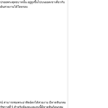
อยพระพุทธบาทนั้น อยู่สูงขึ้นไปบนยอดเขาเดียวกับ
ะเลอันสวยงามได้โดยรอบ
ัศน์ สามารถชมพระอาทิตย์ตกได้สวยงาม มีหาดหินกลม
งรัชกาลที่ 5 สำหรับท้องทะเลแถบนี้มีหาดหินก้อนกลม