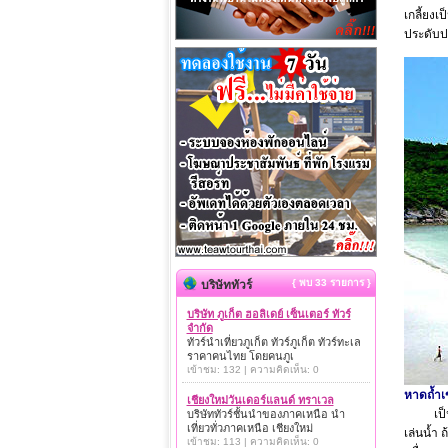
เกลี้ยงเ
ประดับป
{ พบ 33 รายการ }
บริษัททัวร์
บริษัท ภูเก็ต ฮอลิเดย์ เซ็นเตอร์ ทัวร์
จำกัด
ทัวร์นำเที่ยวภูเก็ต ทัวร์ภูเก็ต ทัวร์ทะเล
ราคาคนไทย โดยคนภูเ
เข้าชม: 132 | ความคิดเห็น: 0
หาดถ้ำเ
เชียงใหม่วันเดอร์แลนด์ ทราเวล
เป็นชาย
บริษัททัวร์ชั้นนำของภาคเหนือ นำ
เที่ยวทั่วภาคเหนือ เชียงใหม่
เล่นน้ำ 
เข้าชม: 113 | ความคิดเห็น: 0