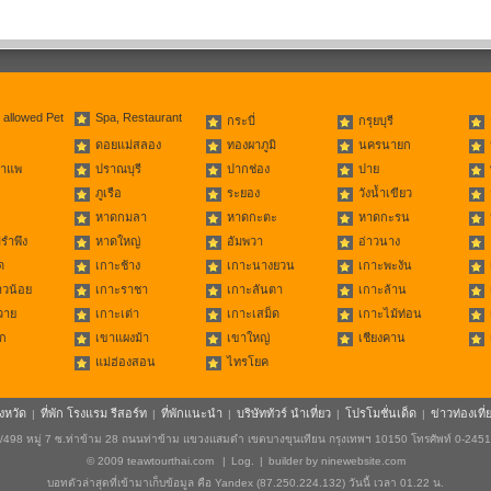
 allowed Pet
Spa, Restaurant
กระบี่
กรุยบุรี
ดอยแม่สลอง
ทองผาภูมิ
นครนายก
่าแพ
ปราณบุรี
ปากช่อง
ปาย
ภูเรือ
ระยอง
วังน้ำเขียว
หาดกมลา
หาดกะตะ
หาดกะรน
รำพึง
หาดใหญ่
อัมพวา
อ่าวนาง
ด
เกาะช้าง
เกาะนางยวน
เกาะพะงัน
าวน้อย
เกาะราชา
เกาะลันตา
เกาะล้าน
วาย
เกาะเต่า
เกาะเสม็ด
เกาะไม้ท่อน
ก
เขาแผงม้า
เขาใหญ่
เชียงคาน
แม่ฮ่องสอน
ไทรโยค
ังหวัด
ที่พัก โรงแรม รีสอร์ท
ที่พักแนะนำ
บริษัททัวร์ นำเที่ยว
โปรโมชั่นเด็ด
ข่าวท่องเที่
|
|
|
|
|
498 หมู่ 7 ซ.ท่าข้าม 28 ถนนท่าข้าม แขวงแสมดำ เขตบางขุนเทียน กรุงเทพฯ 10150 โทรศัพท์ 0-245
© 2009
teawtourthai.com
|
Log.
|
builder by
ninewebsite.com
บอทตัวล่าสุดที่เข้ามาเก็บข้อมูล คือ Yandex (87.250.224.132) วันนี้ เวลา 01.22 น.