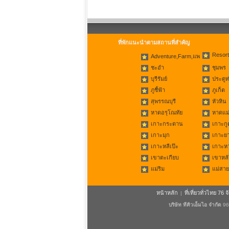
ที่พักแนะนำตามสถานที่สำคัญ
Resort
Adventure,Farm,แพ
ชะอำ
ชุมพร
บุรีรัมย์
ประตูท
ภูชี้ฟ้า
ภูเก็ต
สุพรรณบุรี
หัวหิน
หาดอรุโณทัย
หาดแม่
เกาะกระดาน
เกาะกู
เกาะมุก
เกาะย
เกาะหลีเป๊ะ
เกาะห
เขาตะเกียบ
เขาหลั
แม่ริม
แม่สาย
หน้าหลัก
ที่เที่ยวทั่วไทย 76 จ
|
บริษัท ทีคิวเอ็มไอ จำกัด
96/