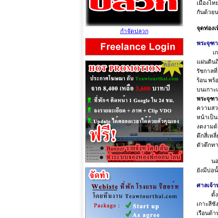
เมืองไทย
กันด้วย
จุดท่องเ
กำจัดปลวก
พระจุฑา
เกาะสีช
แผ่นดินถ
รัชกาลที
ร้อน พร
บนเกาะแ
พระจุฑา
ความสวย
หน้าเป็
งดงามด้
ตึกสี่เห
ตัวตึกทา
นอกจากนี
ยังมีบ่อน
ศาลเจ้
ตั้งอยู่
เกาะสีช
เรือนด้