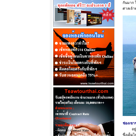
กันมาก 
ศาลเจ้า
ช่องเขาข
อยู่ด้า
ซึ่งเต็ม