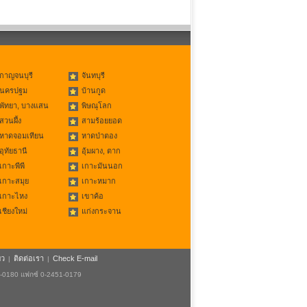
กาญจนบุรี
จันทบุรี
นครปฐม
บ้านกูด
พัทยา, บางแสน
พิษณุโลก
สวนผึ้ง
สามร้อยยอด
หาดจอมเทียน
หาดป่าตอง
อุทัยธานี
อุ้มผาง, ตาก
เกาะพีพี
เกาะมันนอก
เกาะสมุย
เกาะหมาก
เกาะไหง
เขาค้อ
เชียงใหม่
แก่งกระจาน
ยว
ติดต่อเรา
Check E-mail
|
|
1-0180 แฟกซ์ 0-2451-0179