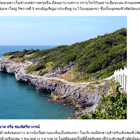
โดยเฉพาะในช่วงเทศกาลตรุษจีน มีคนมาบวงสรวง กราบไหว้กันอย่างเนืองแน่น ส่วนมณฑปร
พ่อเขาใหญ่ รัชกาลที่ 5 ทรงอัญเชิญมาประดิษฐาน ไว้บนยอดเขา ซึ่งเป็นจุดชมทิวทัศน์ท
าด หรือ ช่องอิศริยาภรณ์
หลังของเกาะ หากนั่งเรือผ่านจะเห็นเป็นช่องเขา ในบริเวณมีสะพานสำหรับเดินชมทิวท
ไปด้วยหินกลม ๆ ขนาดต่าง ๆ มากมาย ในอดีตเคยเป็นที่ตั้งพลับพลาที่ประทับชมทิวทัศน์ขอ