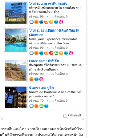
โรงแรมนานาชาติบางแสน
บริการห้องพักแบบรายวัน รายเดือน ราย
ปี โรงแรมเปิดใหม่ ตั้งอ
เข้าชม: 99 | ความคิดเห็น: 0
โรงแรมจอมเทียนการ์เด้นท์ รีสอร์ท
(Jomtien
Make your Experience memorable
with us Welcome to the Jomti
เข้าชม: 99 | ความคิดเห็น: 0
Paree Hut : ปารี ฮัท
ที่พักสุดฮิบ สไตล์ธรรมชาตินิยม ริมทะเล
กว้าง ฟังเสียงคลื่นกระ
เข้าชม: 98 | ความคิดเห็น: 0
นันตรา เดอ บูติค
Nantra de Boutique is one of the two
properties under "
เข้าชม: 79 | ความคิดเห็น: 0
ที่พักชลบุรี
ตยกรรมจีนและไทย จากบริเวณศาลมองเห็นทิวทัศน์บ้าน
เป็นที่สักการะที่ชาวต่างประเทศให้ความเคารพนับถือ