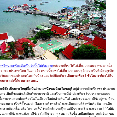
ฟรีหน่อยครับสมัครปุ๊บรับปั๊บไม่ต้องฝาก
หลังจากที่เราได้ไปเที่ยวเกาะทะลุ ทางชายฝั่ง
ตกของประเทศไทย กันมาแล้ว คราวนี้ขอพาไปเที่ยวเกาะสงบๆ อีกแห่งเป็นที่เที่ยวสุดฮิต
ตะวันออก ของประเทศไทย กันบ้าง แถมใกล้นิดเดียว
เดินทางเพียง 3 ชั่วโมงเราก็จะได้ไป
ืนเกาะแห่งนี้กัน สบายๆ เลย...
ะสีชัง เป็นเกาะใหญ่ซึ่งเป็นอำเภอหนึ่งของจังหวัดชลบุรี
อยู่ห่างจากฝั่งศรีราชา ประมาณ
มตร เป็นที่จอดพักเรือสินค้านานาชาติ และเป็นเกาะที่น่าท่องเที่ยว ในบรรยากาศแบบ
 ซึ่งสามารถแวะท่องเที่ยวในวันเดียวหรือพักค้างคืนก็ได้ แหล่งชุมชนเกาะสีชังอยู่ทาง ด้าน
ของเกาะ เป็นที่ตั้งของท่าเรือเทววงศ์ (ท่าล่าง) และเป็นสถานที่สำหรับเริ่มต้น การเดิน
ถสามล้อเครื่องหรือ "สกายแล็ป" (รถที่คล้ายรถตุ๊กๆ แต่มีขนาดกว้าง และยาวกว่า) ไปยัง
ๆ บนเกาะสีชัง และแม้เกาะสีชังจะไม่มีชายหาดสวยงามลือชื่อ เหมือนกับเกาะแก่งอื่นๆ ของ