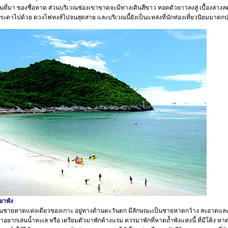
ป็นที่มา ของชื่อหาด ส่วนบริเวณช่องเขาขาดจะมีทางเดินสีขาว ทอดตัวยาวลงสู่ เบื้องล่า
ระดาไปด้วย ดวงไฟหงส์ไปจนสุดสาย และบริเวณนี้ยังเป็นแหล่งที่นักท่องเที่ยวนิยมมาต
ขาพัง
หาดแห่งเดียวของเกาะ อยู่ทางด้านตะวันตก มีลักษณะเป็นชายหาดกว้าง สะอาดและส
ถ้าอยากเล่นน้ำทะเล หรือ เตรียมตัวมาพักค้างแรม ควรมาพักที่หาดถ้ำพังแห่งนี้ ที่มีโค้