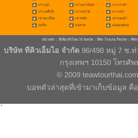
เกาะมุก
เกาะยาวน้อย
เกาะราชา
เกาะหลีเป๊ะ
เกาะหวาย
เกาะเต่า
เขาตะเกียบ
เขาหลัก
เขาแผงม้า
แม่ริม
แม่สาย
แม่ฮ่องสอน
หน้าหลัก
ที่เที่ยวทั่วไทย 76 จังหวัด
ที่พัก โรงแรม รีสอร์ท
ที่พ
|
|
|
บริษัท ทีคิวเอ็มไอ จำกัด
96/498 หมู่ 7 ซ.
กรุงเทพฯ 10150 โทรศัพ
© 2009
teawtourthai.co
บอทตัวล่าสุดที่เข้ามาเก็บข้อมูล คื