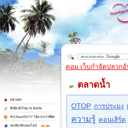
ใต้
คอม เว็บกำจัดปลวกอั
ตลาดน้ำ
หน้าหลัก
OTOP
การประมง
ที่เที่ยวทั่วไทย 76 จังหวัด
ความรู้
ทำCRateกับTTT ได้มากกว่าที่คิด
คอนเสิร์ต
จองห้องพักออนไลน์