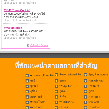
เข้าชม: 115 | ความคิดเห็น: 0
CK.41 Tours Co.,Ltd
London 12000 ไป เกาหลี 14700 ไป
กลับ ราคายังไม่รวมภาษี และจ
เข้าชม: 113 | ความคิดเห็น: 0
mytourstation
ทัวร์ต่างประเทศ Tour ทัวร์พม่า ทัวร์
ฮ่องกง ทัวร์เกาหลี ทัวร์
เข้าชม: 119 | ความคิดเห็น: 0
บริษัททัวร์ทั้งหมด
ที่พักแนะนำตามสถานที่สำคัญ
Resort allowed Pet
Spa, Restaurant
Adventure,Farm,แพ
ชะอำ
ชุมพร
ดอยแม่สลอง
บุรีรัมย์
ประตูท่าแพ
ปราณบุรี
ภูชี้ฟ้า
ภูเก็ต
ภูเรือ
สุพรรณบุรี
หัวหิน
หาดกมลา
หาดอรุโณทัย
หาดแม่รำพึง
หาดใหญ่
เกาะกระดาน
เกาะกูด
เกาะช้าง