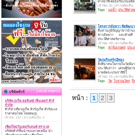
ทางน้ำที่เคยรุ่งเรืองในอดีต
เข้าชม: 61 | ความคิดเห็น:
Tags :
แม่น้ำ
ประวัติศาสต
โครงการอัมพวา ชัยพัฒนาน
สืบสานภูมิปัญญาชาวบ้านแ
ชาวอัมพวา และด้วยที่ 
ประวัติศาสตร์ยาวน
เข้าชม: 49 | ความคิดเห็น:
Tags :
ฟาร์มเกษตร
ประเ
วัดภุมรินทร์กุฎีทอง
สิ่งที่น่าสนใจภายในวัดมีม
ประวัติเล่าว่า เศรษฐีบิ
มาตย์พระบรมราชินีใ
เข้าชม: 51 | ความคิดเห็น:
Tags :
วัด
โบราณวัตถุ
กี
{ พบ 33 รายการ }
บริษัททัวร์
หน้า :
1
2
3
บริษัท ภูเก็ต ฮอลิเดย์ เซ็นเตอร์ ทัวร์
จำกัด
ทัวร์นำเที่ยวภูเก็ต ทัวร์ภูเก็ต ทัวร์ทะเล
ราคาคนไทย โดยคนภูเ
เข้าชม: 132 | ความคิดเห็น: 0
เชียงใหม่วันเดอร์แลนด์ ทราเวล
บริษัททัวร์ชั้นนำของภาคเหนือ นำ