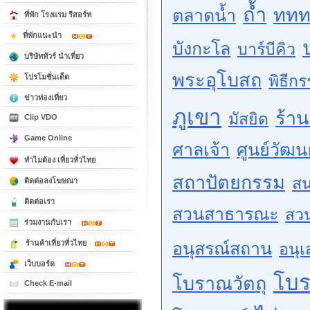
ถ้ำ
ททท
ตลาดน้ำ
ที่พัก โรงแรม รีสอร์ท
ที่พักแนะนำ
บังกะโล
บาร์บีคิว
บริษัททัวร์ นำเที่ยว
พระอุโบสถ
พิธีก
โปรโมชั่นเด็ด
ข่าวท่องเที่ยว
ภูเขา
ร้า
มัสยิด
Clip VDO
Game Online
ศาลเจ้า
ศูนย์วัฒ
ทำไมต้อง เที่ยวทั่วไทย
สถาปัตยกรรม
สน
ติดต่อลงโฆษณา
ติดต่อเรา
สวนสาธารณะ
สว
ร่วมงานกับเรา
ร้านค้าเที่ยวทั่วไทย
อนุสรณ์สถาน
อนุเ
เว็บบอร์ด
โบ
โบราณวัตถุ
Check E-mail