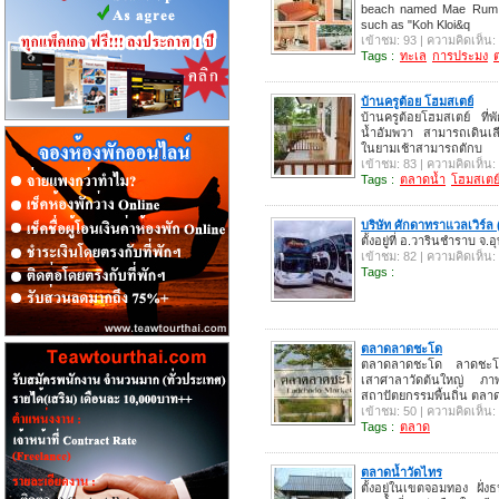
beach named Mae Rum P
such as "Koh Kloi&q
เข้าชม: 93 | ความคิดเห็น:
Tags :
ทะเล
การประมง
บ้านครูต้อย โฮมสเตย์
บ้านครูต้อยโฮมสเตย์ ที่
น้ำอัมพวา สามารถเดินเล
ในยามเช้าสามารถตักบ
เข้าชม: 83 | ความคิดเห็น:
Tags :
ตลาดน้ำ
โฮมสเตย
บริษัท ศักดาทราแวลเวิร์ล
ตั้งอยู่ที่ อ.วารินชำราบ จ
เข้าชม: 82 | ความคิดเห็น:
Tags :
ตลาดลาดชะโด
ตลาดลาดชะโด ลาดชะโด
เสาศาลาวัดต้นใหญ่ ภา
สถาปัตยกรรมพื้นถิ่น ตล
เข้าชม: 50 | ความคิดเห็น:
Tags :
ตลาด
ตลาดน้ำวัดไทร
ตั้งอยู่ในเขตจอมทอง ฝั่งธน