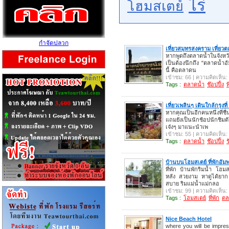
ไร่
โฮมสเตย์
กำจัดปลวก
เที่ยวสมุทรสงคราม เที่ยว
หากพูดถึงตลาดน้ำในจังห
เป็นต้องนึกถึง "ตลาดน้ำอ
นี้ คือตลาดน
เข้าชม: 66 | ความคิดเห็น:
Tags :
ตลาดน้ำ
ช๊อปปิ้ง
พ
เที่ยวเพลินๆ เดินใกล้กรุง
หากคุณเป็นอีกคนหนึ่งที่ชื
แถมยังเป็นนักช้อปนักชิมต
เจ๋งๆ มาแนะนำเพ
เข้าชม: 55 | ความคิดเห็น:
Tags :
ตลาดน้ำ
ช๊อปปิ้ง
บ้านบนโฮมสเตย์ ที่พักอัมพ
ที่พัก บ้านพักริมน้ำ โฮม
หลัง สวยงาม หาดูได้ยาก 
สบาย ริมแม่น้ำแม่กลอ
เข้าชม: 99 | ความคิดเห็น:
Tags :
โฮมสเตย์
ที่พัก
ตล
Nice Beach Hotel
where you will be impres