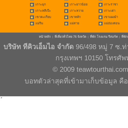
เกาะมุก
เกาะยาวน้อย
เกาะราชา
เกาะหลีเป๊ะ
เกาะหวาย
เกาะเต่า
เขาตะเกียบ
เขาหลัก
เขาแผงม้า
แม่ริม
แม่สาย
แม่ฮ่องสอน
หน้าหลัก
ที่เที่ยวทั่วไทย 76 จังหวัด
ที่พัก โรงแรม รีสอร์ท
ที่พ
|
|
|
บริษัท ทีคิวเอ็มไอ จำกัด
96/498 หมู่ 7 ซ.
กรุงเทพฯ 10150 โทรศัพ
© 2009
teawtourthai.co
บอทตัวล่าสุดที่เข้ามาเก็บข้อมูล คื