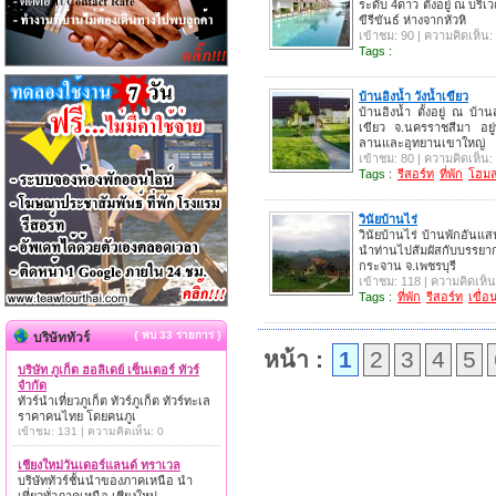
ระดับ 4ดาว ตั้งอยู่ ณ บร
ขีรีขันธ์ ห่างจากหัวหิ
เข้าชม: 90 | ความคิดเห็น:
Tags :
บ้านอิงน้ำ วังน้ำเขียว
บ้านอิงน้ำ ตั้งอยู่ ณ บ้า
เขียว จ.นครราชสีมา อยู่
ลานและอุทยานเขาใหญ่
เข้าชม: 80 | ความคิดเห็น:
Tags :
รีสอร์ท
ที่พัก
โฮมส
วินัยบ้านไร่
วินัยบ้านไร่ บ้านพักอันแส
นำท่านไปสัมผัสกับบรรยา
กระจาน จ.เพชรบุรี
เข้าชม: 118 | ความคิดเห็น
Tags :
ที่พัก
รีสอร์ท
เขื่อ
{ พบ 33 รายการ }
บริษัททัวร์
หน้า :
1
2
3
4
5
บริษัท ภูเก็ต ฮอลิเดย์ เซ็นเตอร์ ทัวร์
จำกัด
ทัวร์นำเที่ยวภูเก็ต ทัวร์ภูเก็ต ทัวร์ทะเล
ราคาคนไทย โดยคนภูเ
เข้าชม: 131 | ความคิดเห็น: 0
เชียงใหม่วันเดอร์แลนด์ ทราเวล
บริษัททัวร์ชั้นนำของภาคเหนือ นำ