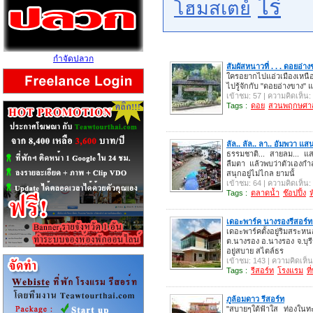
ไร่
โฮมสเตย์
กำจัดปลวก
สัมผัสหนาวที่ . . . ดอยอ่า
ใครอยากไปแอ่วเมืองเหนือยก
ไปรู้จักกับ "ดอยอ่างขาง" แห
เข้าชม: 57 | ความคิดเห็น:
Tags :
ดอย
สวนพฤกษศาส
ลัล.. ลัล.. ลา.. อัมพวา แส
ธรรมชาติ... สายลม... แสง
ลืมตา แล้วพบว่าตัวเองกำ
สนุกอยู่ไม่ไกล ยามนั้
เข้าชม: 64 | ความคิดเห็น:
Tags :
ตลาดน้ำ
ช๊อปปิ้ง
เดอะพาร์ค นางรองรีสอร์
เดอะพาร์คตั้งอยู่ริมสร
ต.นางรอง อ.นางรอง จ.บุรีรั
อยู่สบาย สไตล์ธร
เข้าชม: 143 | ความคิดเห็น
Tags :
รีสอร์ท
โรงแรม
ที
ภูล้อมดาว รีสอร์ท
"สบายๆใต้ฟ้าใส ท่องใน