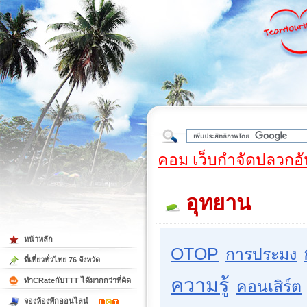
ใต้
คอม เว็บกำจัดปลวกอั
อุทยาน
หน้าหลัก
OTOP
การประมง
ที่เที่ยวทั่วไทย 76 จังหวัด
ความรู้
ทำCRateกับTTT ได้มากกว่าที่คิด
คอนเสิร์ต
จองห้องพักออนไลน์