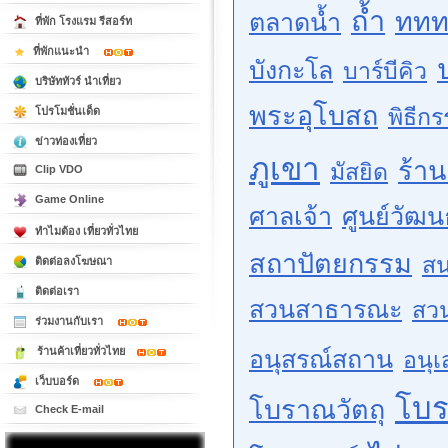
ถ้ำ
ททท
ตลาดน้ำ
ที่พัก โรงแรม รีสอร์ท
ที่พักแนะนำ
บังกะโล
บาร์บีคิว
บริษัททัวร์ นำเที่ยว
พระอุโบสถ
พิธีก
โปรโมชั่นเด็ด
ข่าวท่องเที่ยว
ภูเขา
ร้า
มัสยิด
Clip VDO
Game Online
ศาลเจ้า
ศูนย์วัฒ
ทำไมต้อง เที่ยวทั่วไทย
สถาปัตยกรรม
สน
ติดต่อลงโฆษณา
ติดต่อเรา
สวนสาธารณะ
สว
ร่วมงานกับเรา
ร้านค้าเที่ยวทั่วไทย
อนุสรณ์สถาน
อนุเ
เว็บบอร์ด
โบ
โบราณวัตถุ
Check E-mail