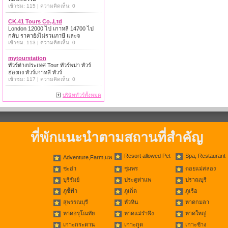
เข้าชม: 115 | ความคิดเห็น: 0
CK.41 Tours Co.,Ltd
London 12000 ไป เกาหลี 14700 ไป
กลับ ราคายังไม่รวมภาษี และจ
เข้าชม: 113 | ความคิดเห็น: 0
mytourstation
ทัวร์ต่างประเทศ Tour ทัวร์พม่า ทัวร์
ฮ่องกง ทัวร์เกาหลี ทัวร์
เข้าชม: 117 | ความคิดเห็น: 0
บริษัททัวร์ทั้งหมด
ที่พักแนะนำตามสถานที่สำคัญ
Resort allowed Pet
Spa, Restaurant
Adventure,Farm,แพ
ชะอำ
ชุมพร
ดอยแม่สลอง
บุรีรัมย์
ประตูท่าแพ
ปราณบุรี
ภูชี้ฟ้า
ภูเก็ต
ภูเรือ
สุพรรณบุรี
หัวหิน
หาดกมลา
หาดอรุโณทัย
หาดแม่รำพึง
หาดใหญ่
เกาะกระดาน
เกาะกูด
เกาะช้าง