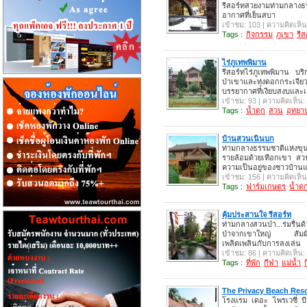
รีสอร์ทสวยงามท่ามกลาง
อากาศที่เย็นสบา
เข้าชม: 103 | ความคิดเห็น
Tags :
กิจกรรม
ภูเขา
รีส
ไร่ภูเทพพิมาน
รีสอร์ทไร่ภูเทพพิมาน บร
ป่าเขาและทุ่งดอกกระเจี
บรรยากาศที่เงียบสงบและเ
เข้าชม: 93 | ความคิดเห็น:
Tags :
น้ำตก
สวน
อุทยา
บ้านสวนเนินบก
ท่ามกลางธรรมชาติแห่งขุ
รายล้อมด้วยเทือกเขา สว
ความเป็นอยู่ของชาวบ้าน
เข้าชม: 156 | ความคิดเห็น
Tags :
ฟาร์มเกษตร
น้ำต
คุ้มประสานใจ รีสอร์ท
ท่ามกลางสวนป่า...ร่มรื่นด้
ป่าจากเขาใหญ่ สัมผัส
เพลิดเพลินกับการลงเล่น
เข้าชม: 86 | ความคิดเห็น:
Tags :
ที่พัก
กีฬา
แม่น้ำ
The Privacy Beach Reso
โรงแรม เดอะ ไพรเวซี่ บี