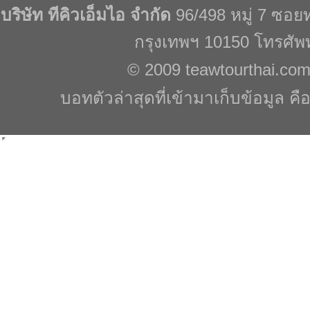
บริษัท ทีคิวเอ็มไอ จำกัด
96/498 หมู่ 7 ซอ
กรุงเทพฯ 10150 โทรศัพ
© 2009
teawtourthai.co
บอทตัวล่าสุดที่เข้ามาเก็บข้อมูล คื