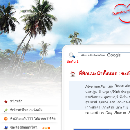
ใต้
อันดับ 1
ที่พักแนะนำทั้งหมด
: ชะอ
Resort all
Adventure,Farm,แพ
นครปฐม
บ้านกูด
บุรีรัมย์
ประตู
สามร้อยยอด
สุพรรณบุรี
หัวหิน
หน้าหลัก
อุทัยธานี
อุ้มผาง, ตาก
เกาะกระ
เกาะลันตา
เกาะล้าน
เกาะสมุย
ที่เที่ยวทั่วไทย 76 จังหวัด
เขาแผงม้า
เขาใหญ่
เชียงคาน
เ
ทำCRateกับTTT ได้มากกว่าที่คิด
จองห้องพักออนไลน์