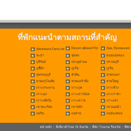
ที่พักแนะนำตามสถานที่สำคัญ
Resort allowed Pet
Spa, Restaurant
Adventure,Farm,แพ
ชะอำ
ชุมพร
ดอยแม่สลอง
บุรีรัมย์
ประตูท่าแพ
ปราณบุรี
ภูชี้ฟ้า
ภูเก็ต
ภูเรือ
สุพรรณบุรี
หัวหิน
หาดกมลา
หาดอรุโณทัย
หาดแม่รำพึง
หาดใหญ่
เกาะกระดาน
เกาะกูด
เกาะช้าง
เกาะมุก
เกาะยาวน้อย
เกาะราชา
เกาะหลีเป๊ะ
เกาะหวาย
เกาะเต่า
เขาตะเกียบ
เขาหลัก
เขาแผงม้า
แม่ริม
แม่สาย
แม่ฮ่องสอน
หน้าหลัก
ที่เที่ยวทั่วไทย 76 จังหวัด
ที่พัก โรงแรม รีสอร์ท
ที่พ
|
|
|