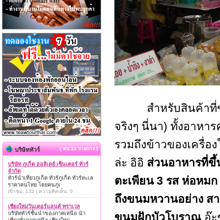
สำหรับสินค้าท
จริงๆ นี่นา) ทั้งอาห
รวมถึงข้าวของเครื่อง
{ พบ 33 รายการ }
บริษัททัวร์
ล่ะ อิอิ
ส่วนอาหารที่ขึ
บริษัท ภูเก็ต ฮอลิเดย์ เซ็นเตอร์ ทัวร์
จำกัด
ตะเพียน 3 รส ห่อหมก 
ทัวร์นำเที่ยวภูเก็ต ทัวร์ภูเก็ต ทัวร์ทะเล
ราคาคนไทย โดยคนภูเ
เข้าชม: 132 | ความคิดเห็น: 0
ถึงขนมหวานอย่าง สาล
เชียงใหม่วันเดอร์แลนด์ ทราเวล
บริษัททัวร์ชั้นนำของภาคเหนือ นำ
ขนมฝักบัวโบราณ
อ๊ะ