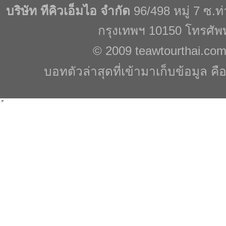
บริษัท ทีคิวเอ็มไอ จำกัด
96/498 หมู่ 7 ซ.
กรุงเทพฯ 10150 โทรศัพ
© 2009
teawtourthai.co
บอทตัวล่าสุดที่เข้ามาเก็บข้อมูล คื