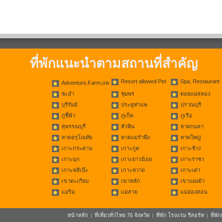
ที่พักแนะนำตามสถานที่สำคัญ
Resort allowed Pet
Spa, Restaurant
Adventure,Farm,แพ
ชะอำ
ชุมพร
ดอยแม่สลอง
บุรีรัมย์
ประตูท่าแพ
ปราณบุรี
ภูชี้ฟ้า
ภูเก็ต
ภูเรือ
สุพรรณบุรี
หัวหิน
หาดกมลา
หาดอรุโณทัย
หาดแม่รำพึง
หาดใหญ่
เกาะกระดาน
เกาะกูด
เกาะช้าง
เกาะมุก
เกาะยาวน้อย
เกาะราชา
เกาะหลีเป๊ะ
เกาะหวาย
เกาะเต่า
เขาตะเกียบ
เขาหลัก
เขาแผงม้า
แม่ริม
แม่สาย
แม่ฮ่องสอน
หน้าหลัก
ที่เที่ยวทั่วไทย 76 จังหวัด
ที่พัก โรงแรม รีสอร์ท
ที่พ
|
|
|