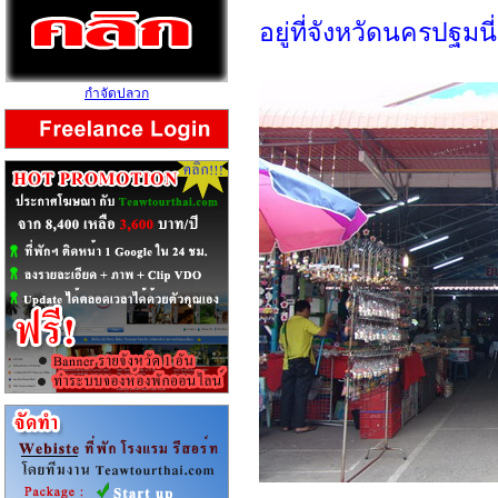
อยู่ที่จังหวัดนครปฐมน
กำจัดปลวก