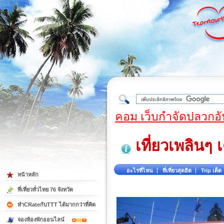
ใต้
คอม เว็บกำจัดปลวกอั
เที่ยวเพลินๆ
อะไรที่ไหน
ที่เที่ยวสุดฮิต
Trip เด็ด
หน้าหลัก
ที่เที่ยวทั่วไทย 76 จังหวัด
ทำCRateกับTTT ได้มากกว่าที่คิด
จองห้องพักออนไลน์