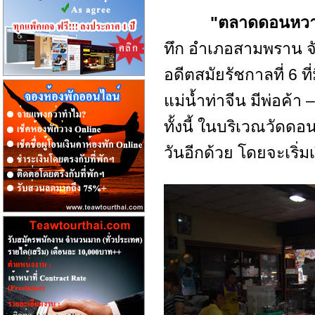
"ตลาดดอนหว
ทึก อำเภอสามพราน จ
อดีตสมัยรัชกาลที่ 6 ที
แม่น้ำท่าจีน มีพ่อค
ทั้งนี้ ในบริเวณวัด
วันอีกด้วย โดยจะเริ่