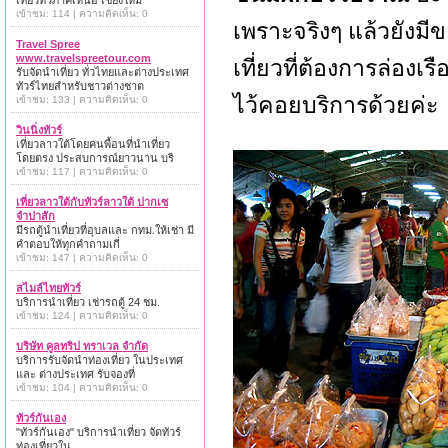
เที่ยวทั่วภาคเหนือ เชียงใหม่
เข้าชม: 114 | ความคิดเห็น: 0
เพราะจริงๆ แล้วยังมีข
Travel Spree
www.travelspreetour.com
เที่ยวที่ต้องการล่องเรื
รับจัดนำเที่ยว ทั่วไทยและต่างประเทศ
ทัวร์ไทยสำหรับชาวต่างชาต
ไว้คอยบริการด้วยค่ะ
เข้าชม: 133 | ความคิดเห็น: 0
วินนิ่งทัวร์
เที่ยวลาวใต้โดยคนพื้อนที่นำเที่ยว
โดยตรง ประสบการณ์ยาวนาน บริ
เข้าชม: 117 | ความคิดเห็น: 0
เที่ยวลาวใต้กับทัวร์ลาวใต้ ปากเซ
จำปาสัก
มีรถตู้นำเที่ยวที่อุบลและ กทม.ให้เช่า มี
คำตอบให้ทุกคำถามเกี่
เข้าชม: 147 | ความคิดเห็น: 0
สไมล์ไทยทัวร์
บริการนำเที่ยว เช่ารถตู้ 24 ชม.
เข้าชม: 124 | ความคิดเห็น: 0
บริษัท คูลทริป ทราเวล จำกัด
บริการรับจัดนำท่องเที่ยว ในประเทศ
และ ต่างประเทศ รับจองที่
เข้าชม: 104 | ความคิดเห็น: 0
ทัวร์กันเอง
"ทัวร์กันเอง" บริการนำเที่ยว จัดทัวร์
ท่องเที่ยวใน