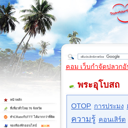
ใต้
คอม เว็บกำจัดปลวกอั
พระอุโบสถ
หน้าหลัก
OTOP
การประมง
ที่เที่ยวทั่วไทย 76 จังหวัด
ความรู้
ทำCRateกับTTT ได้มากกว่าที่คิด
คอนเสิร์ต
จองห้องพักออนไลน์