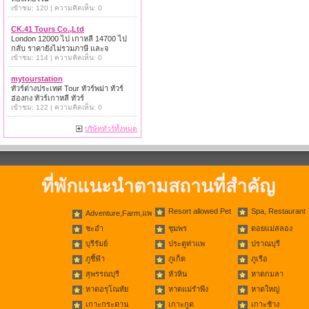
เข้าชม: 120 | ความคิดเห็น: 0
CK.41 Tours Co.,Ltd
London 12000 ไป เกาหลี 14700 ไป
กลับ ราคายังไม่รวมภาษี และจ
เข้าชม: 114 | ความคิดเห็น: 0
mytourstation
ทัวร์ต่างประเทศ Tour ทัวร์พม่า ทัวร์
ฮ่องกง ทัวร์เกาหลี ทัวร์
เข้าชม: 122 | ความคิดเห็น: 0
บริษัททัวร์ทั้งหมด
ที่พักแนะนำตามสถานที่สำคัญ
Resort allowed Pet
Spa, Restaurant
Adventure,Farm,แพ
ชะอำ
ชุมพร
ดอยแม่สลอง
บุรีรัมย์
ประตูท่าแพ
ปราณบุรี
ภูชี้ฟ้า
ภูเก็ต
ภูเรือ
สุพรรณบุรี
หัวหิน
หาดกมลา
หาดอรุโณทัย
หาดแม่รำพึง
หาดใหญ่
เกาะกระดาน
เกาะกูด
เกาะช้าง