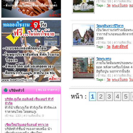
เข้าชม: 59 | ความคิดเห็น:
Tags :
วัด
พระอุโบสถ
ห
วัดมุจลินทวาปีวิหาร
เป็นวัดเก่าแก่สร้างเมื่อพร
ว่าการอำเภอหนองจิกจากที่
2388
เข้าชม: 56 | ความคิดเห็น:
Tags :
วัด
สิ่งศักดิ์สิทธิ์
วัดพระทรง
ภายในวัดมีมณฑปรอยพระ
ยอด หลังคาเครื่องไม้ลด 4 
อิฐถือปูน นอกจากนั้นยัง
เข้าชม: 81 | ความคิดเห็น:
Tags :
วัด
พระอุโบสถ
โ
{ พบ 33 รายการ }
บริษัททัวร์
หน้า :
1
2
3
4
5
บริษัท ภูเก็ต ฮอลิเดย์ เซ็นเตอร์ ทัวร์
จำกัด
ทัวร์นำเที่ยวภูเก็ต ทัวร์ภูเก็ต ทัวร์ทะเล
ราคาคนไทย โดยคนภูเ
เข้าชม: 133 | ความคิดเห็น: 0
เชียงใหม่วันเดอร์แลนด์ ทราเวล
บริษัททัวร์ชั้นนำของภาคเหนือ นำ