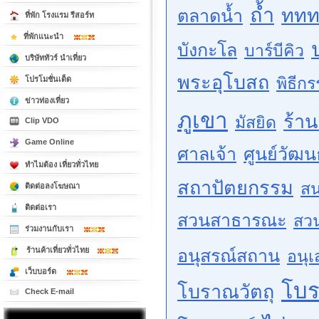
ถ้ำ
ททท
ตลาดน้ำ
ที่พัก โรงแรม รีสอร์ท
ที่พักแนะนำ
บังกะโล
บาร์บีคิว
บริษัททัวร์ นำเที่ยว
พระอุโบสถ
พิธีก
โปรโมชั่นเด็ด
ข่าวท่องเที่ยว
ภูเขา
ร้า
มัสยิด
Clip VDO
Game Online
ศาลเจ้า
ศูนย์วัฒ
ทำไมต้อง เที่ยวทั่วไทย
สถาปัตยกรรม
สน
ติดต่อลงโฆษณา
ติดต่อเรา
สวนสาธารณะ
สว
ร่วมงานกับเรา
ร้านค้าเที่ยวทั่วไทย
อนุสรณ์สถาน
อนุเ
เว็บบอร์ด
โบ
โบราณวัตถุ
Check E-mail