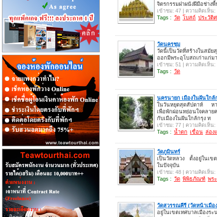
จิตรกรรมฝาผนังฝีมือช่างพื
เข้าชม: 47 | ความคิดเห็น:
Tags :
วัด
โบสถ์
ประวัติ
วัดนครชุม
วัดนี้เป็นวัดที่สร้างในสมั
ออกมีพระอุโบสถเก่าแก่ม
เข้าชม: 51 | ความคิดเห็น:
Tags :
วัด
นครนายก เมืองในฝันใกล้ก
ในวันหยุดสุดสัปดาห์ หาก
เพื่อพักผ่อนหย่อนใจคลาย
กับเมืองในฝันใกล้กรุง ท
เข้าชม: 77 | ความคิดเห็น:
Tags :
น้ำตก
เขื่อน
ล่องแ
วัดภูมินทร์
เป็นวัดหลวง ตั้งอยู่ในเ
ในปัจจุบัน
เข้าชม: 48 | ความคิดเห็น:
Tags :
วัด
พิพิธภัณฑ์
พระ
วัดสุวรรณคีรี (วัดหน้าเมือ
อยู่ในเขตเทศบาลเมืองร