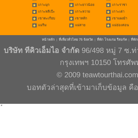
เกาะมุก
เกาะยาวน้อย
เกาะราชา
เกาะหลีเป๊ะ
เกาะหวาย
เกาะเต่า
เขาตะเกียบ
เขาหลัก
เขาแผงม้า
แม่ริม
แม่สาย
แม่ฮ่องสอน
หน้าหลัก
ที่เที่ยวทั่วไทย 76 จังหวัด
ที่พัก โรงแรม รีสอร์ท
ที่พ
|
|
|
บริษัท ทีคิวเอ็มไอ จำกัด
96/498 หมู่ 7 ซ.
กรุงเทพฯ 10150 โทรศัพ
© 2009
teawtourthai.co
บอทตัวล่าสุดที่เข้ามาเก็บข้อมูล คื