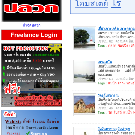
ไร่
โฮมสเตย์
กำจัดปลวก
เที่ยวเกาะเกร็ด เกาะกลาง
คนชอบ "เกาะ" ยกมือขึ้น...
เที่ยวเกาะยกมือขึ้น" เพร
เข้าชม: 62 | ความคิดเห็น:
Tags :
ตลาด
ช๊อปปิ้ง
เจดี
เกาะเทโพ
เดิมเป็นแหลมยื่นออกมาคั
แม่น้ำสะแกกรัง แม่น้ำท
ของแหลม
เข้าชม: 63 | ความคิดเห็น:
Tags :
แม่น้ำ
เกาะ
พระอ
วัดอุโบสถาราม
เดิมชื่อวัดโบสถ์มโนรมย์ ช
แก่อยู่ริมลำน้ำสะแกกรัง
เข้าชม: 46 | ความคิดเห็น:
Tags :
วัด
โบสถ์
แม่น้ำ
พ
วัดจันทาราม (วัดท่าซุง)
เป็นวัดที่สร้างในสมัยอ