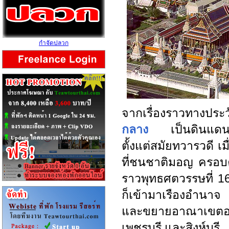
กำจัดปลวก
จากเรื่องราวทางประว
กลาง
เป็นดินแดนแห่
ตั้งแต่สมัยทวารวดี เม
ที่ชนชาติมอญ ครอบ
ราวพุทธศตวรรษที่ 
ก็เข้ามาเรืองอำนาจ โ
และขยายอาณาเขตออก
เพชรบุรี และสิงห์บุรี