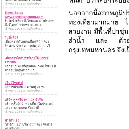
ฟันดาบ กระบี่กระบ
เที่ยวทั่วภาคเหนือ เชียงใหม่
เข้าชม: 111 | ความคิดเห็น: 0
นอกจากนี้สภาพภูม
Travel Spree
www.travelspreetour.com
ท่องเที่ยวมากมาย ได
รับจัดนำเที่ยว ทั่วไทยและต่างประเทศ
ทัวร์ไทยสำหรับชาวต่างชาต
เข้าชม: 130 | ความคิดเห็น: 0
สวยงาม มีพื้นที่ป่าช
วินนิ่งทัวร์
ลำน้ำ และ ด้วย
เที่ยวลาวใต้โดยคนพื้อนที่นำเที่ยว
โดยตรง ประสบการณ์ยาวนาน บริ
กรุงเทพมหานคร จึงเ
เข้าชม: 115 | ความคิดเห็น: 0
เที่ยวลาวใต้กับทัวร์ลาวใต้ ปากเซ
จำปาสัก
มีรถตู้นำเที่ยวที่อุบลและ กทม.ให้เช่า มี
คำตอบให้ทุกคำถามเกี่
เข้าชม: 142 | ความคิดเห็น: 0
สไมล์ไทยทัวร์
บริการนำเที่ยว เช่ารถตู้ 24 ชม.
เข้าชม: 123 | ความคิดเห็น: 0
บริษัท คูลทริป ทราเวล จำกัด
บริการรับจัดนำท่องเที่ยว ในประเทศ
และ ต่างประเทศ รับจองที่
เข้าชม: 103 | ความคิดเห็น: 0
ทัวร์กันเอง
"ทัวร์กันเอง" บริการนำเที่ยว จัดทัวร์
ท่องเที่ยวใน