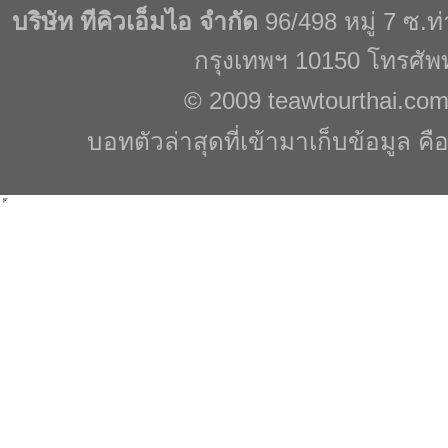
บริษัท ทีคิวเอ็มไอ จำกัด
96/498 หมู่ 7 ซ.
กรุงเทพฯ 10150 โทรศัพ
© 2009
teawtourthai.co
บอทตัวล่าสุดที่เข้ามาเก็บข้อมูล คื