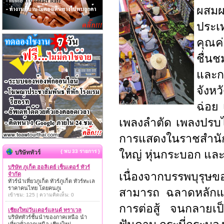
ผสมผ
ประเ
คุณค่
ชื่น
และก
จังห
ฉ่อย 
เพลงลำตัด เพลงปรบไก
การแสดงในราชสำนักท
ใหญ่ หุ่นกระบอก แล
{ พบ 33 รายการ }
บริษัททัวร์
บริษัท ภูเก็ต ฮอลิเดย์ เซ็นเตอร์ ทัวร์
เนื่องจากบรรพบุรุษข
จำกัด
ทัวร์นำเที่ยวภูเก็ต ทัวร์ภูเก็ต ทัวร์ทะเล
ราคาคนไทย โดยคนภูเ
สามารถ ฉลาดหลักแหลม
เข้าชม: 125 | ความคิดเห็น: 0
การต่อสู้ จนกลายเป็
เชียงใหม่วันเดอร์แลนด์ ทราเวล
บริษัททัวร์ชั้นนำของภาคเหนือ นำ