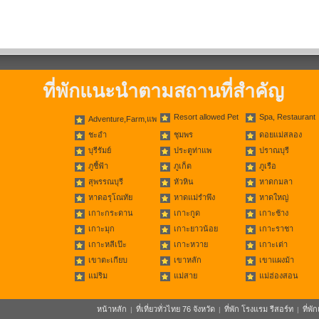
ที่พักแนะนำตามสถานที่สำคัญ
Resort allowed Pet
Spa, Restaurant
Adventure,Farm,แพ
ชะอำ
ชุมพร
ดอยแม่สลอง
บุรีรัมย์
ประตูท่าแพ
ปราณบุรี
ภูชี้ฟ้า
ภูเก็ต
ภูเรือ
สุพรรณบุรี
หัวหิน
หาดกมลา
หาดอรุโณทัย
หาดแม่รำพึง
หาดใหญ่
เกาะกระดาน
เกาะกูด
เกาะช้าง
เกาะมุก
เกาะยาวน้อย
เกาะราชา
เกาะหลีเป๊ะ
เกาะหวาย
เกาะเต่า
เขาตะเกียบ
เขาหลัก
เขาแผงม้า
แม่ริม
แม่สาย
แม่ฮ่องสอน
หน้าหลัก
ที่เที่ยวทั่วไทย 76 จังหวัด
ที่พัก โรงแรม รีสอร์ท
ที่พ
|
|
|