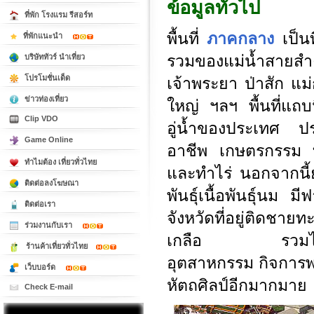
ข้อมูลทั่วไป
ที่พัก โรงแรม รีสอร์ท
พื้นที่
ภาคกลาง
เป็นท
ที่พักแนะนำ
รวมของแม่น้ำสายสำ
บริษัททัวร์ นำเที่ยว
โปรโมชั่นเด็ด
เจ้าพระยา ป่าสัก แ
ข่าวท่องเที่ยว
ใหญ่ ฯลฯ พื้นที่แถบนี
Clip VDO
อู่น้ำของประเทศ 
Game Online
อาชีพ เกษตรกรรม ท
ทำไมต้อง เที่ยวทั่วไทย
และทำไร่ นอกจากนี้ยั
ติดต่อลงโฆษณา
พันธุ์เนื้อพันธุ์นม ม
ติดต่อเรา
จังหวัดที่อยู่ติดช
ร่วมงานกับเรา
เกลือ รวมไปถึง
ร้านค้าเที่ยวทั่วไทย
อุตสาหกรรม กิจการ
เว็บบอร์ด
หัตถศิลป์อีกมากมาย
Check E-mail