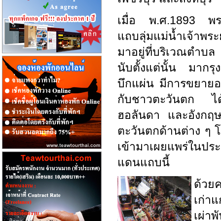
เมื่อ พ.ศ.1893 พระเ
แถบลุ่มแม่น้ำเจ้าพระ
มาอยู่ที่บริเวณตำ
นับตั้งแต่นั้น มากรุง
บึกแผ่น มีการขยาย
กับชาวตะวันตก ได
ฮอลันดา และอังกฤษ
ตะวันตกด้านต่าง ๆ 
เข้ามาเผยแพร่ในประ
แดนแถบนี้
ด้วย
เก่าแ
เผ่าพ