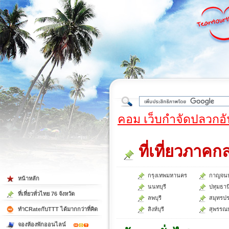
ใต้
คอม เว็บกำจัดปลวกอั
ที่เที่ยวภาคก
กรุงเทพมหานคร
กาญจนบุ
หน้าหลัก
นนทบุรี
ปทุมธาน
ที่เที่ยวทั่วไทย 76 จังหวัด
ลพบุรี
สมุทรป
ทำCRateกับTTT ได้มากกว่าที่คิด
สิงห์บุรี
สุพรรณบ
จองห้องพักออนไลน์