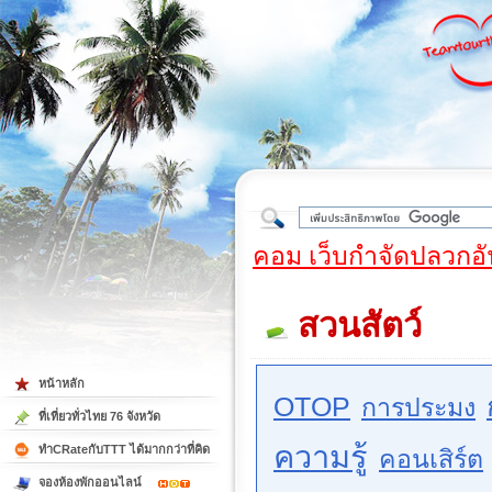
ใต้
คอม เว็บกำจัดปลวกอั
สวนสัตว์
หน้าหลัก
OTOP
การประมง
ที่เที่ยวทั่วไทย 76 จังหวัด
ความรู้
ทำCRateกับTTT ได้มากกว่าที่คิด
คอนเสิร์ต
จองห้องพักออนไลน์