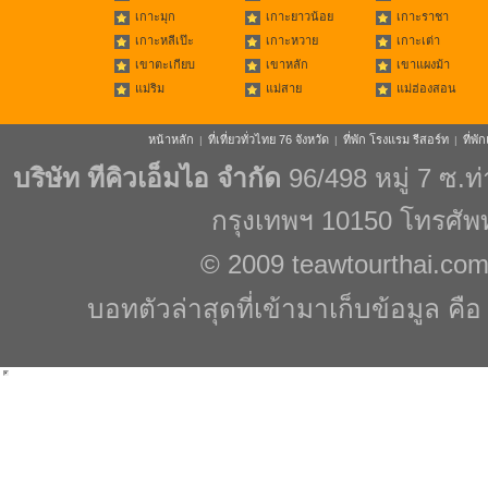
เกาะมุก
เกาะยาวน้อย
เกาะราชา
เกาะหลีเป๊ะ
เกาะหวาย
เกาะเต่า
เขาตะเกียบ
เขาหลัก
เขาแผงม้า
แม่ริม
แม่สาย
แม่ฮ่องสอน
หน้าหลัก
ที่เที่ยวทั่วไทย 76 จังหวัด
ที่พัก โรงแรม รีสอร์ท
ที่พ
|
|
|
บริษัท ทีคิวเอ็มไอ จำกัด
96/498 หมู่ 7 ซ.
กรุงเทพฯ 10150 โทรศัพ
© 2009
teawtourthai.co
บอทตัวล่าสุดที่เข้ามาเก็บข้อมูล คื