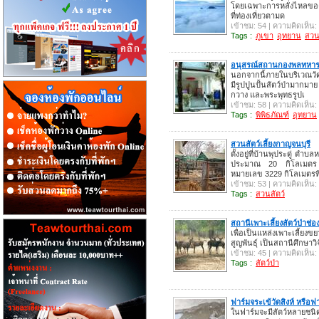
โดยเฉพาะการหลั่งไหลขอ
ที่ท่องเที่ยวตามด
เข้าชม: 54 | ความคิดเห็น:
Tags :
ภูเขา
อุทยาน
สวน
อนุสรณ์สถานกองพลทหารญี่ป
นอกจากนี้ภายในบริเวณวั
มีรูปปูนปั้นสัตว์ป่ามากมา
กวาง และพระพุทธรูปเ
เข้าชม: 58 | ความคิดเห็น:
Tags :
พิพิธภัณฑ์
อุทยาน
สวนสัตว์เลี้ยงกาญจนบุรี
ตั้งอยู่ที่บ้านพุประดู่ ตำ
ประมาณ 20 กิโลเมตร 
หมายเลข 3229 กิโลเมตรที
เข้าชม: 53 | ความคิดเห็น:
Tags :
สวนสัตว์
สถานีเพาะเลี้ยงสัตว์ป่าช่
เพื่อเป็นแหล่งเพาะเลี้ยงขย
สูญพันธุ์ เป็นสถานีศึกษาวิจั
เข้าชม: 45 | ความคิดเห็น:
Tags :
สัตว์ป่า
ฟาร์มจระเข้วัดสิงห์ หรือฟ
ในฟาร์มจะมีสัตว์หลายชนิ