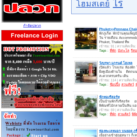
ไร่
โฮมสเตย์
กำจัดปลวก
Phuket>>Pennapa Chale
พักภูเก็ต พักบ้านคุณเพ็
วัน รายเดือน Accommoda
Phuket, Thailand ที่พ
เข้าชม: 91 | ความคิดเห็น:
Tags :
ที่พัก
บังกะโล
รีสอ
วังบูรพา แกรนด์ โฮเทล
เปิดแล้ว โรงแรม ห้องพัก ให
ฝั่งคูเมืองด้านใน ติด
สะดวกครบครัน เดิน
เข้าชม: 114 | ความคิดเห็น
Tags :
ช๊อปปิ้ง
สวนสัตว์
ฟักทองรีสอร์ท
เป็นบ้านพักกึ่งรีสอร์ท 
พิพัณฑ์ไม้กลายเป็นหิน แอร์
เข้าชม: 69 | ความคิดเห็น:
Tags :
ที่พัก
สวนสัตว์
พิพ
ท่องทะเลหมอก บนยอด ภูชี
เมื่อย่างเข้าสู่ฤดูหนาว ก็เ