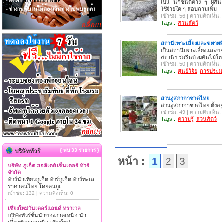
เบน นกชนิดต่าง ๆ ผู้สนใ
ใช้จ่ายใด ๆ สอบถามเพิ่ม
เข้าชม: 56 | ความคิดเห็น:
Tags :
สวนสัตว์
สถานีเพาะเลี้ยงและขยายพัน
เป็นสถานีเพาะเลี้ยงและข
สถานีฯ ร่มรื่นด้วยต้นไม้ให
เข้าชม: 50 | ความคิดเห็น:
Tags :
ศูนย์วิจัย
การประม
สวนงูสภากาชาดไทย
สวนงูสภากาชาดไทย ตั้งอ
เข้าชม: 49 | ความคิดเห็น:
Tags :
ความรู้
สวนสัตว์
{ พบ 33 รายการ }
บริษัททัวร์
หน้า :
1
2
3
บริษัท ภูเก็ต ฮอลิเดย์ เซ็นเตอร์ ทัวร์
จำกัด
ทัวร์นำเที่ยวภูเก็ต ทัวร์ภูเก็ต ทัวร์ทะเล
ราคาคนไทย โดยคนภูเ
เข้าชม: 132 | ความคิดเห็น: 0
เชียงใหม่วันเดอร์แลนด์ ทราเวล
บริษัททัวร์ชั้นนำของภาคเหนือ นำ