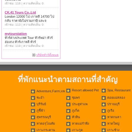
เข้าชม: 116 | ความคิดเห็น: 0
CK.41 Tours Co.,Ltd
London 12000 ไป เกาหลี 14700 ไป
กลับ ราคายังไม่รวมภาษี และจ
เข้าชม: 113 | ความคิดเห็น: 0
mytourstation
ทัวร์ต่างประเทศ Tour ทัวร์พม่า ทัวร์
ฮ่องกง ทัวร์เกาหลี ทัวร์
เข้าชม: 119 | ความคิดเห็น: 0
บริษัททัวร์ทั้งหมด
ที่พักแนะนำตามสถานที่สำคัญ
Resort allowed Pet
Spa, Restaurant
Adventure,Farm,แพ
ชะอำ
ชุมพร
ดอยแม่สลอง
บุรีรัมย์
ประตูท่าแพ
ปราณบุรี
ภูชี้ฟ้า
ภูเก็ต
ภูเรือ
สุพรรณบุรี
หัวหิน
หาดกมลา
หาดอรุโณทัย
หาดแม่รำพึง
หาดใหญ่
เกาะกระดาน
เกาะกูด
เกาะช้าง