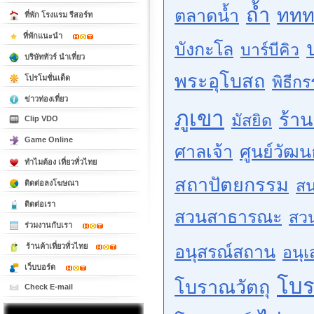
ถ้ำ
ททท
ตลาดน้ำ
ที่พัก โรงแรม รีสอร์ท
ที่พักแนะนำ
บังกะโล
บาร์บีคิว
บริษัททัวร์ นำเที่ยว
พระอุโบสถ
พิธีก
โปรโมชั่นเด็ด
ข่าวท่องเที่ยว
ภูเขา
ร้า
มัสยิด
Clip VDO
Game Online
ศาลเจ้า
ศูนย์วัฒ
ทำไมต้อง เที่ยวทั่วไทย
สถาปัตยกรรม
สน
ติดต่อลงโฆษณา
ติดต่อเรา
สวนสาธารณะ
สว
ร่วมงานกับเรา
ร้านค้าเที่ยวทั่วไทย
อนุสรณ์สถาน
อนุเ
เว็บบอร์ด
โบ
โบราณวัตถุ
Check E-mail