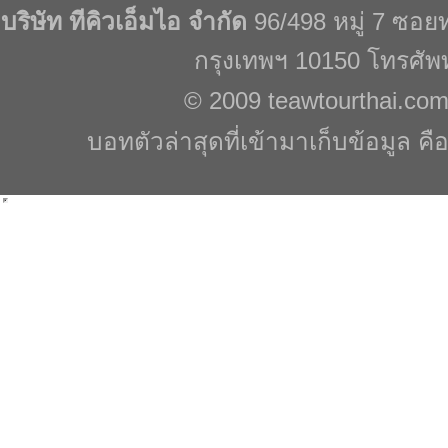
บริษัท ทีคิวเอ็มไอ จำกัด
96/498 หมู่ 7 ซอ
กรุงเทพฯ 10150 โทรศัพ
© 2009
teawtourthai.co
บอทตัวล่าสุดที่เข้ามาเก็บข้อมูล คื