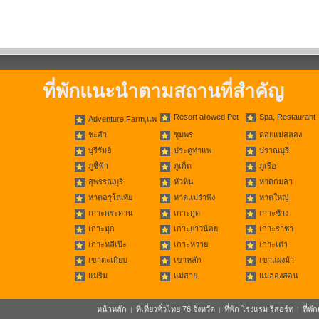
ที่พักแนะนำตามสถานที่สำคัญ
Resort allowed Pet
Spa, Restaurant
Adventure,Farm,แพ
ชะอำ
ชุมพร
ดอยแม่สลอง
บุรีรัมย์
ประตูท่าแพ
ปราณบุรี
ภูชี้ฟ้า
ภูเก็ต
ภูเรือ
สุพรรณบุรี
หัวหิน
หาดกมลา
หาดอรุโณทัย
หาดแม่รำพึง
หาดใหญ่
เกาะกระดาน
เกาะกูด
เกาะช้าง
เกาะมุก
เกาะยาวน้อย
เกาะราชา
เกาะหลีเป๊ะ
เกาะหวาย
เกาะเต่า
เขาตะเกียบ
เขาหลัก
เขาแผงม้า
แม่ริม
แม่สาย
แม่ฮ่องสอน
หน้าหลัก
ที่เที่ยวทั่วไทย 76 จังหวัด
ที่พัก โรงแรม รีสอร์ท
ที่พ
|
|
|