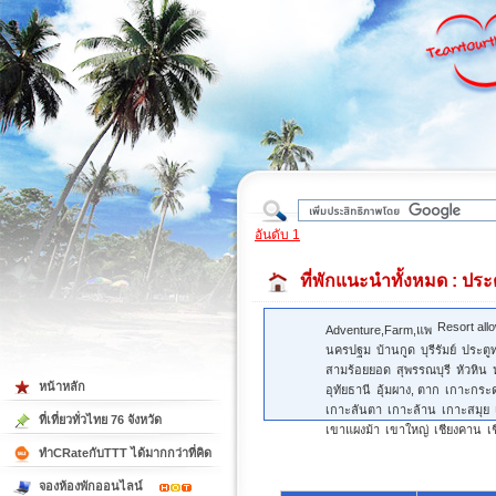
ใต้
อันดับ 1
ที่พักแนะนำทั้งหมด
: ประ
Resort all
Adventure,Farm,แพ
นครปฐม
บ้านกูด
บุรีรัมย์
ประตู
สามร้อยยอด
สุพรรณบุรี
หัวหิน
หน้าหลัก
อุทัยธานี
อุ้มผาง, ตาก
เกาะกระ
เกาะลันตา
เกาะล้าน
เกาะสมุย
ที่เที่ยวทั่วไทย 76 จังหวัด
เขาแผงม้า
เขาใหญ่
เชียงคาน
เ
ทำCRateกับTTT ได้มากกว่าที่คิด
จองห้องพักออนไลน์