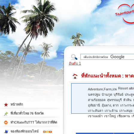
ใต้
อันดับ 1
ที่พักแนะนำทั้งหมด
: หาด
Resort all
Adventure,Farm,แพ
นครปฐม
บ้านกูด
บุรีรัมย์
ประตู
สามร้อยยอด
สุพรรณบุรี
หัวหิน
หน้าหลัก
อุทัยธานี
อุ้มผาง, ตาก
เกาะกระ
เกาะลันตา
เกาะล้าน
เกาะสมุย
ที่เที่ยวทั่วไทย 76 จังหวัด
เขาแผงม้า
เขาใหญ่
เชียงคาน
เ
ทำCRateกับTTT ได้มากกว่าที่คิด
จองห้องพักออนไลน์