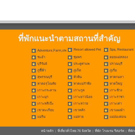
ที่พักแนะนำตามสถานที่สำคัญ
Resort allowed Pet
Spa, Restaurant
Adventure,Farm,แพ
ชะอำ
ชุมพร
ดอยแม่สลอง
บุรีรัมย์
ประตูท่าแพ
ปราณบุรี
ภูชี้ฟ้า
ภูเก็ต
ภูเรือ
สุพรรณบุรี
หัวหิน
หาดกมลา
หาดอรุโณทัย
หาดแม่รำพึง
หาดใหญ่
เกาะกระดาน
เกาะกูด
เกาะช้าง
เกาะมุก
เกาะยาวน้อย
เกาะราชา
เกาะหลีเป๊ะ
เกาะหวาย
เกาะเต่า
เขาตะเกียบ
เขาหลัก
เขาแผงม้า
แม่ริม
แม่สาย
แม่ฮ่องสอน
หน้าหลัก
ที่เที่ยวทั่วไทย 76 จังหวัด
ที่พัก โรงแรม รีสอร์ท
ที่พ
|
|
|