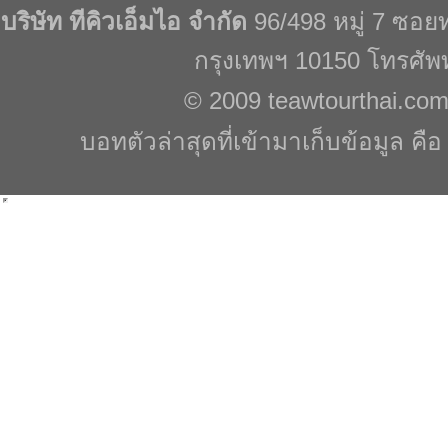
บริษัท ทีคิวเอ็มไอ จำกัด
96/498 หมู่ 7 ซอ
กรุงเทพฯ 10150 โทรศัพ
© 2009
teawtourthai.co
บอทตัวล่าสุดที่เข้ามาเก็บข้อมูล คื