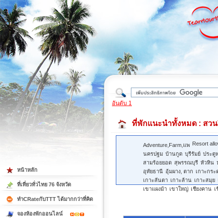
ใต้
อันดับ 1
ที่พักแนะนำทั้งหมด
: สวนผ
Resort all
Adventure,Farm,แพ
นครปฐม
บ้านกูด
บุรีรัมย์
ประตู
สามร้อยยอด
สุพรรณบุรี
หัวหิน
หน้าหลัก
อุทัยธานี
อุ้มผาง, ตาก
เกาะกระ
เกาะลันตา
เกาะล้าน
เกาะสมุย
ที่เที่ยวทั่วไทย 76 จังหวัด
เขาแผงม้า
เขาใหญ่
เชียงคาน
เ
ทำCRateกับTTT ได้มากกว่าที่คิด
จองห้องพักออนไลน์