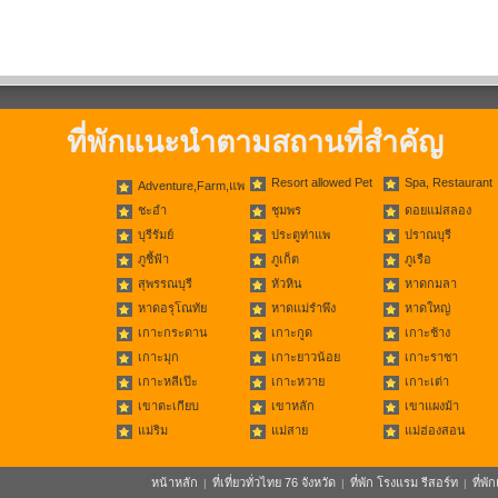
ที่พักแนะนำตามสถานที่สำคัญ
Resort allowed Pet
Spa, Restaurant
Adventure,Farm,แพ
ชะอำ
ชุมพร
ดอยแม่สลอง
บุรีรัมย์
ประตูท่าแพ
ปราณบุรี
ภูชี้ฟ้า
ภูเก็ต
ภูเรือ
สุพรรณบุรี
หัวหิน
หาดกมลา
หาดอรุโณทัย
หาดแม่รำพึง
หาดใหญ่
เกาะกระดาน
เกาะกูด
เกาะช้าง
เกาะมุก
เกาะยาวน้อย
เกาะราชา
เกาะหลีเป๊ะ
เกาะหวาย
เกาะเต่า
เขาตะเกียบ
เขาหลัก
เขาแผงม้า
แม่ริม
แม่สาย
แม่ฮ่องสอน
หน้าหลัก
ที่เที่ยวทั่วไทย 76 จังหวัด
ที่พัก โรงแรม รีสอร์ท
ที่พ
|
|
|