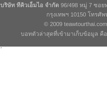
บริษัท ทีคิวเอ็มไอ จำกัด
96/498 หมู่ 7 ซอ
กรุงเทพฯ 10150 โทรศัพ
© 2009
teawtourthai.co
บอทตัวล่าสุดที่เข้ามาเก็บข้อมูล คื