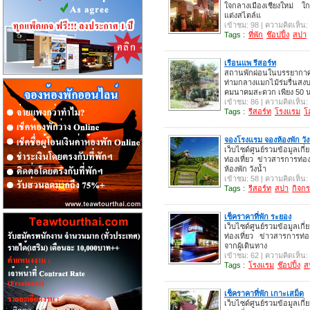
ใจกลางเมืองเชียงใหม่ ใ
แต่งสไตล์แ
เข้าชม: 98 | ความคิดเห็น:
Tags :
ที่พัก
ช๊อปปิ้ง
สปา
เรือนแพ รีสอร์ท
สถานพักผ่อนในบรรยากาศส
ท่ามกลางแมกไม้ร่มรื่นสงบ
คมนาคมสะดวก เพียง 50 
เข้าชม: 86 | ความคิดเห็น:
Tags :
รีสอร์ท
โรงแรม
โ
จองโรงแรม จองห้องพัก วัง
เว็บไซด์ศูนย์รวมข้อมูลเกี่
ท่องเที่ยว ข่าวสารการท่อ
ห้องพัก วังน้ำ
เข้าชม: 58 | ความคิดเห็น:
Tags :
รีสอร์ท
สปา
กิจก
เช็คราคาที่พัก ระยอง
เว็บไซด์ศูนย์รวมข้อมูลเกี่
ท่องเที่ยว ข่าวสารการท่อ
จากผู้เดินทาง
เข้าชม: 62 | ความคิดเห็น:
Tags :
โรงแรม
ช๊อปปิ้ง
ส
เช็คราคาที่พัก เกาะเสม็ด
เว็บไซด์ศูนย์รวมข้อมูลเกี่