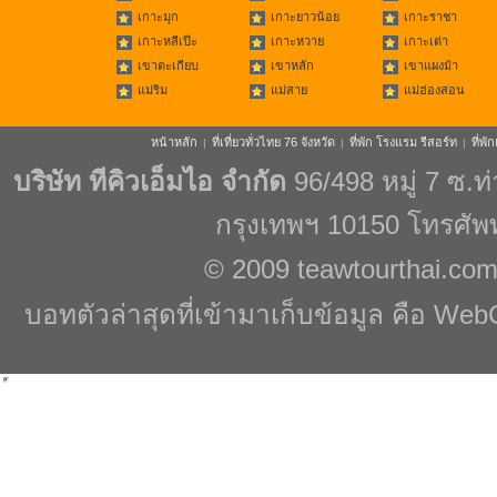
เกาะมุก
เกาะยาวน้อย
เกาะราชา
เกาะหลีเป๊ะ
เกาะหวาย
เกาะเต่า
เขาตะเกียบ
เขาหลัก
เขาแผงม้า
แม่ริม
แม่สาย
แม่ฮ่องสอน
หน้าหลัก
ที่เที่ยวทั่วไทย 76 จังหวัด
ที่พัก โรงแรม รีสอร์ท
ที่พ
|
|
|
บริษัท ทีคิวเอ็มไอ จำกัด
96/498 หมู่ 7 ซ.
กรุงเทพฯ 10150 โทรศัพ
© 2009
teawtourthai.co
บอทตัวล่าสุดที่เข้ามาเก็บข้อมูล คือ Web