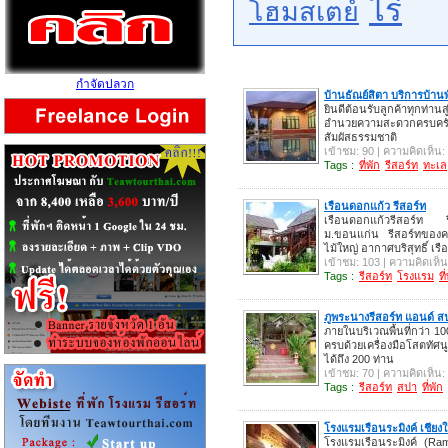
ไร่
โฮมสเตย์
กำจัดปลวก
บ้านธัณย์สิตา บริการบ้าน
ยินดีต้อนรับลูกค้าทุกท่านสู
อำนวยความสะดวกครบครัน ม
สัมผัสธรรมชาติ
เข้าชม: 90 | ความคิดเห็น:
Tags :
ที่พัก
รีสอร์ท
ทะเล
เรือนดอกแก้ว รีสอร์ท
เรือนดอกแก้วรีสอร์ท 
ม.ขอนแก่น รีสอร์ทของ
ไม้ใหญ่ อากาศบริสุทธิ์ เรือน
เข้าชม: 103 | ความคิดเห็น
Tags :
รีสอร์ท
โรงแรม
ที
ภูพระนางรีสอร์ท แอนด์ ส
ภายในบริเวณพื้นที่กว่า 10
ครบด้วยเครื่องมือโสตทัศน
ได้ถึง 200 ท่าน
เข้าชม: 70 | ความคิดเห็น:
Tags :
รีสอร์ท
สปา
ที่พัก
โรงแรมเรือนระมิงค์ เชีย
โรงแรมเรือนระมิงค์ (Ram