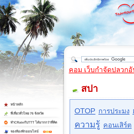
ใต้
คอม เว็บกำจัดปลวกอั
สปา
หน้าหลัก
OTOP
การประมง
ที่เที่ยวทั่วไทย 76 จังหวัด
ความรู้
ทำCRateกับTTT ได้มากกว่าที่คิด
คอนเสิร์ต
จองห้องพักออนไลน์