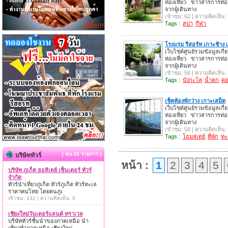
ท่องเที่ยว ข่าวสารการท่อ
จากผู้เดินทาง
เข้าชม: 62 | ความคิดเห็น:
Tags :
สปา
กีฬา
โรงแรม รีสอร์ท เกาะช้าง 
เว็บไซด์ศูนย์รวมข้อมูลเกี่
ท่องเที่ยว ข่าวสารการท่อ
จากผู้เดินทาง
เข้าชม: 56 | ความคิดเห็น:
Tags :
บังกะโล
น้ำตก
คอ
เช็คห้องพักว่าง เกาะเสม็ด
เว็บไซด์ศูนย์รวมข้อมูลเกี่
ท่องเที่ยว ข่าวสารการท่อ
จากผู้เดินทาง
เข้าชม: 58 | ความคิดเห็น:
Tags :
โฮมสเตย์
ที่พัก
ทะ
{ พบ 33 รายการ }
บริษัททัวร์
หน้า :
1
2
3
4
5
บริษัท ภูเก็ต ฮอลิเดย์ เซ็นเตอร์ ทัวร์
จำกัด
ทัวร์นำเที่ยวภูเก็ต ทัวร์ภูเก็ต ทัวร์ทะเล
ราคาคนไทย โดยคนภูเ
เข้าชม: 132 | ความคิดเห็น: 0
เชียงใหม่วันเดอร์แลนด์ ทราเวล
บริษัททัวร์ชั้นนำของภาคเหนือ นำ