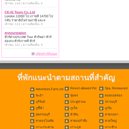
เข้าชม: 118 | ความคิดเห็น: 0
CK.41 Tours Co.,Ltd
London 12000 ไป เกาหลี 14700 ไป
กลับ ราคายังไม่รวมภาษี และจ
เข้าชม: 113 | ความคิดเห็น: 0
mytourstation
ทัวร์ต่างประเทศ Tour ทัวร์พม่า ทัวร์
ฮ่องกง ทัวร์เกาหลี ทัวร์
เข้าชม: 121 | ความคิดเห็น: 0
บริษัททัวร์ทั้งหมด
ที่พักแนะนำตามสถานที่สำคัญ
Resort allowed Pet
Spa, Restaurant
Adventure,Farm,แพ
ชะอำ
ชุมพร
ดอยแม่สลอง
บุรีรัมย์
ประตูท่าแพ
ปราณบุรี
ภูชี้ฟ้า
ภูเก็ต
ภูเรือ
สุพรรณบุรี
หัวหิน
หาดกมลา
หาดอรุโณทัย
หาดแม่รำพึง
หาดใหญ่
เกาะกระดาน
เกาะกูด
เกาะช้าง