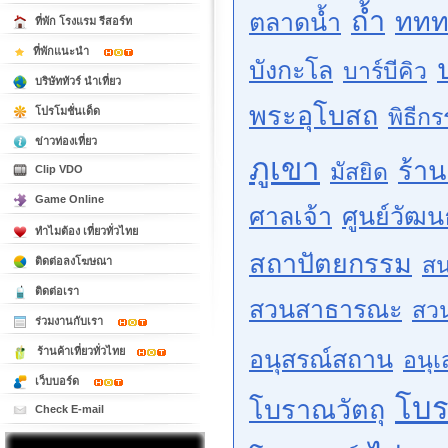
ถ้ำ
ททท
ตลาดน้ำ
ที่พัก โรงแรม รีสอร์ท
ที่พักแนะนำ
บังกะโล
บาร์บีคิว
บริษัททัวร์ นำเที่ยว
พระอุโบสถ
พิธีก
โปรโมชั่นเด็ด
ข่าวท่องเที่ยว
ภูเขา
ร้า
มัสยิด
Clip VDO
Game Online
ศาลเจ้า
ศูนย์วัฒ
ทำไมต้อง เที่ยวทั่วไทย
สถาปัตยกรรม
สน
ติดต่อลงโฆษณา
ติดต่อเรา
สวนสาธารณะ
สว
ร่วมงานกับเรา
ร้านค้าเที่ยวทั่วไทย
อนุสรณ์สถาน
อนุเ
เว็บบอร์ด
โบ
โบราณวัตถุ
Check E-mail