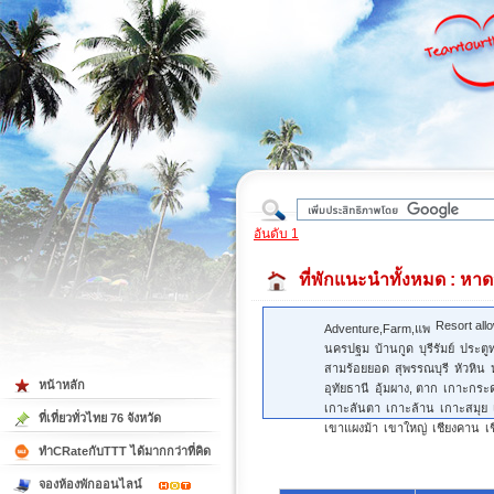
ใต้
อันดับ 1
ที่พักแนะนำทั้งหมด
: หาด
Resort all
Adventure,Farm,แพ
นครปฐม
บ้านกูด
บุรีรัมย์
ประตู
สามร้อยยอด
สุพรรณบุรี
หัวหิน
หน้าหลัก
อุทัยธานี
อุ้มผาง, ตาก
เกาะกระ
เกาะลันตา
เกาะล้าน
เกาะสมุย
ที่เที่ยวทั่วไทย 76 จังหวัด
เขาแผงม้า
เขาใหญ่
เชียงคาน
เ
ทำCRateกับTTT ได้มากกว่าที่คิด
จองห้องพักออนไลน์