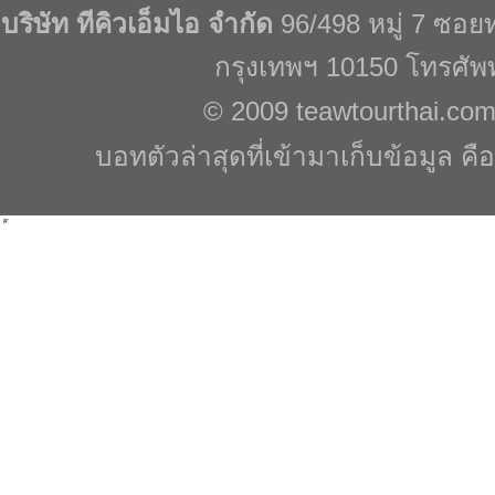
บริษัท ทีคิวเอ็มไอ จำกัด
96/498 หมู่ 7 ซอ
กรุงเทพฯ 10150 โทรศัพ
© 2009
teawtourthai.co
บอทตัวล่าสุดที่เข้ามาเก็บข้อมูล คื