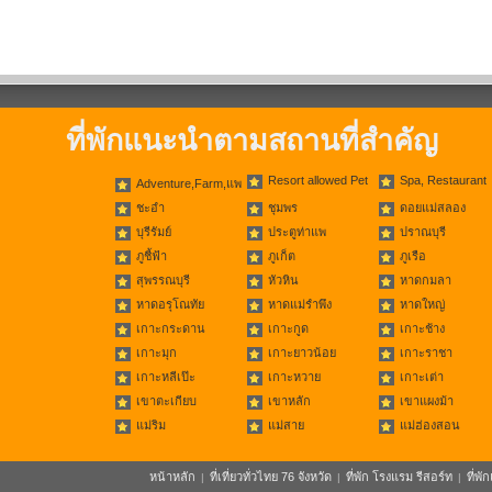
ที่พักแนะนำตามสถานที่สำคัญ
Resort allowed Pet
Spa, Restaurant
Adventure,Farm,แพ
ชะอำ
ชุมพร
ดอยแม่สลอง
บุรีรัมย์
ประตูท่าแพ
ปราณบุรี
ภูชี้ฟ้า
ภูเก็ต
ภูเรือ
สุพรรณบุรี
หัวหิน
หาดกมลา
หาดอรุโณทัย
หาดแม่รำพึง
หาดใหญ่
เกาะกระดาน
เกาะกูด
เกาะช้าง
เกาะมุก
เกาะยาวน้อย
เกาะราชา
เกาะหลีเป๊ะ
เกาะหวาย
เกาะเต่า
เขาตะเกียบ
เขาหลัก
เขาแผงม้า
แม่ริม
แม่สาย
แม่ฮ่องสอน
หน้าหลัก
ที่เที่ยวทั่วไทย 76 จังหวัด
ที่พัก โรงแรม รีสอร์ท
ที่พ
|
|
|