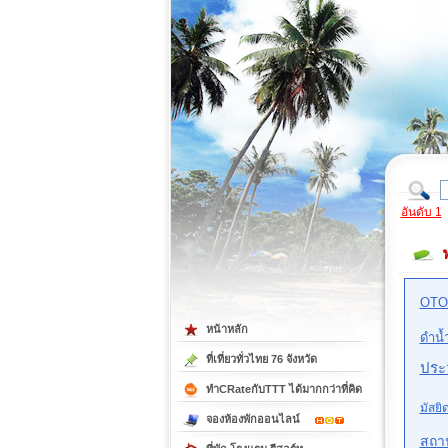
ที่เที่ยวภาคตะวันออก
ที่เที่ยวภาคใต้
อันดับ 1
OTO
หน้าหลัก
ดำน้
ที่เที่ยวทั่วไทย 76 จังหวัด
ประว
ทำCRateกับTTT ได้มากกว่าที่คิด
มัสยิ
จองห้องพักออนไลน์
สถา