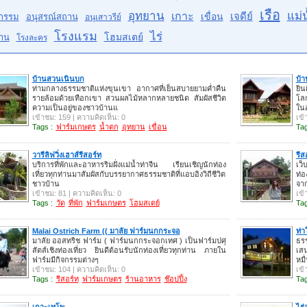
เรือ
อุทยาน
แม่น
เกาะ
เจดีย์
เขื่อน
กรรม
อนุสรณ์สถาน
อนุเสาวรีย์
โรงแรม
ไร่
โฮมสเตย์
าน
โรงละคร
บ้านสวนเนินบก
บ้า
ท่ามกลางธรรมชาติแห่งขุนเขา อากาศที่เย็นสบายยามค่ำคืน
ยิน
รายล้อมด้วยเทือกเขา สวนผลไม้หลากหลายชนิด สัมผัสชีวิต
โล
ความเป็นอยู่ของชาวบ้านแ
ในอ
เข้าชม: 159 | ความคิดเห็น: 0
เข้
Tags :
ฟาร์มเกษตร
น้ำตก
อุทยาน
เขื่อน
Tag
วารีลิฟวิ่งเฮาส์รีสอร์ท
รีส
บริการที่พักและอาหารริมฝั่งแม่น้ำท่าจีน เรียนเชิญนักท่อง
เว็
เที่ยวทุกท่านมาสัมผัสกับบรรยากาศธรรมชาติที่แอบอิงวิถีชีวิต
ท่อ
ชาวบ้าน
จาก
เข้าชม: 81 | ความคิดเห็น: 0
เข้
Tags :
วัด
ที่พัก
ฟาร์มเกษตร
โฮมสเตย์
Tag
Malai Ostrich Farm (( มาลัย ฟาร์มนกกระจอ
ท่า
มาลัย ออสทริช ฟาร์ม ( ฟาร์มนกกระจอกเทศ ) เป็นฟาร์มปศุ
ธร
สัตส์เชิงท่องเที่ยว ยินดีต้อนรับนักท่องเที่ยวทุกท่าน ภายใน
เส
ฟาร์มมีกิจกรรมต่างๆ
หมื
เข้าชม: 104 | ความคิดเห็น: 0
เข้
Tags :
รีสอร์ท
ฟาร์มเกษตร
ร้านอาหาร
ช๊อปปิ้ง
Tag
เกาะเทโพ
ไร่