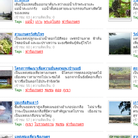
เดิมเป็นแหลมยื่นออกมาคั่นระหว่างแม่น้ำเจ้าพระยาและ
เป็
แม่น้ำสะแกกรัง แม่น้ำทั้งสองสายจะมาบรรจบกันทางทิศใต้
ล็ค
ของแหลม
เข้
เข้าชม: 63 | ความคิดเห็น: 0
Tag
Tags :
แม่น้ำ
เกาะ
พระอุโบสถ
ฟาร์มเกษตร
สวนเกษตรวังทับไทร
วัง
เป็นแหล่งปลูกมะม่วงน้ำดอกไม้สีทอง เพชรบ้านลาด ฟ้าลั่น
แทน
โชคอนันต์ และมะปรางหวาน มะยงชิดพันธุ์พันธุ์ไข่ไก่
เที
เข้าชม: 60 | ความคิดเห็น: 0
หล
Tags :
ฟาร์มเกษตร
เข้
Tag
โครงการพัฒนาเพื่อความมั่นคง(พมพ.)บ้านมณี
สถา
เป็นแหล่งท่องเที่ยวทางเกษตร มีโครงการทดลองปลูกผลไม้
เป็
เมืองหนาวสามารถไปแวะชมได้ นอกจากนั้นยังมีดอกเสี้ยว
ว่า
ขาวซึ่งเป็นดอกไม้ประจำจังหวัด
เข้
เข้าชม: 55 | ความคิดเห็น: 0
Tag
Tags :
ฟาร์มเกษตร
ชุมชน
ดอย
ภูเขา
บ่อเกลือสินเธาว์
เกา
พื้นที่บนยอดเขาสูงเสียดเมฆอย่างอำเภอบ่อเกลือ ไม่น่าเชื่อ
เป
ว่าจะเป็นแหล่งเกลือที่มีความสำคัญมาแต่โบราณ เมืองน่าน
คร
เป็นแหล่งเกลือขนาดใหญ
สุ
เข้าชม: 57 | ความคิดเห็น: 0
เข้
Tags :
ภูเขา
โบราณสถาน
ชุมชน
ฟาร์มเกษตร
Tag
แหล่งท่องเที่ยวเชิงเกษตร
สว