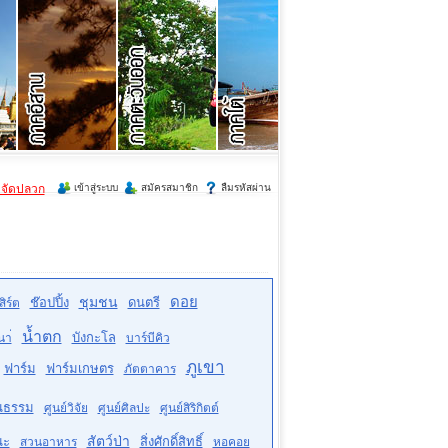
ำจัดปลวก
เข้าสู่ระบบ
สมัครสมาชิก
ลืมรหัสผ่าน
ดอย
ชุมชน
ช๊อปปิ้ง
ดนตรี
ิร์ต
น้ำตก
บังกะโล
นา่
บาร์บีคิว
ภูเขา
ฟาร์ม
ฟาร์มเกษตร
ภัตตาคาร
ฒนธรรม
ศูนย์วิจัย
ศูนย์ศิลปะ
ศูนย์สิริกิตต์
สัตว์ป่า
ณะ
สิ่งศักดิ์สิทธิ์
สวนอาหาร
หอคอย