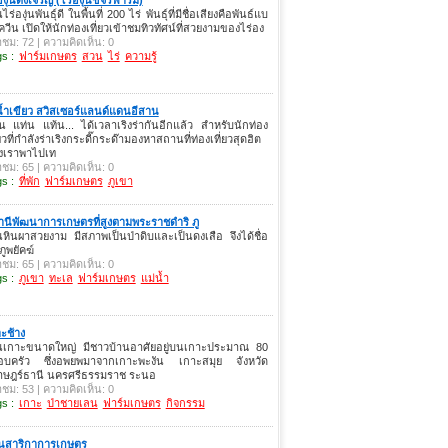
นไร่องุ่นพันธุ์ดี ในพื้นที่ 200 ไร่ พันธุ์ที่มีชื่อเสียงคือพันธ์แบ
ควีน เปิดให้นักท่องเที่ยวเข้าชมทิวทัศน์ที่สวยงามของไร่อง
าชม: 72 | ความคิดเห็น: 0
s :
ฟาร์มเกษตร
สวน
ไร่
ความรู้
น้ำเขียว สวิสเซอร์แลนด์แดนอีสาน
 แท่น แท้น... ได้เวลาเริงร่ากันอีกแล้ว สำหรับนักท่อง
่ยวที่กำลังร่าเริงกระดี๊กระด๊ามองหาสถานที่ท่องเที่ยวสุดฮิต
ังเราพาไปเท
าชม: 65 | ความคิดเห็น: 0
s :
ที่พัก
ฟาร์มเกษตร
ภูเขา
นีพัฒนาการเกษตรที่สูงตามพระราชดำริ ภู
นหินผาสวยงาม มีสภาพเป็นป่าดิบและเป็นดงเสือ จึงได้ชื่อ
 ภูพยัคฆ์
าชม: 65 | ความคิดเห็น: 0
s :
ภูเขา
ทะเล
ฟาร์มเกษตร
แม่น้ำ
ะช้าง
็นเกาะขนาดใหญ่ มีชาวบ้านอาศัยอยู่บนเกาะประมาณ 80
อบครัว ซึ่งอพยพมาจากเกาะพะงัน เกาะสมุย จังหวัด
ราษฎร์ธานี นครศรีธรรมราช ระนอ
าชม: 53 | ความคิดเห็น: 0
s :
เกาะ
ป่าชายเลน
ฟาร์มเกษตร
กิจกรรม
นสาริกาการเกษตร