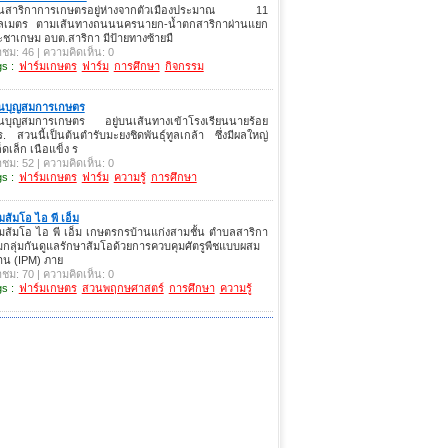
นสาริกาการเกษตรอยู่ห่างจากตัวเมืองประมาณ 11
โลเมตร ตามเส้นทางถนนนครนายก-น้ำตกสาริกาผ่านแยก
ชาเกษม อบต.สาริกา มีป้ายทางซ้ายมื
าชม: 46 | ความคิดเห็น: 0
s :
ฟาร์มเกษตร
ฟาร์ม
การศึกษา
กิจกรรม
นบุญสมการเกษตร
นบุญสมการเกษตร อยู่บนเส้นทางเข้าโรงเรียนนายร้อย
. สวนนี้เป็นต้นตำรับมะยงชิดพันธุ์ทูลเกล้า ซึ่งมีผลใหญ่
็ดเล็ก เนือแข็ง ร
าชม: 52 | ความคิดเห็น: 0
s :
ฟาร์มเกษตร
ฟาร์ม
ความรู้
การศึกษา
่มส้มโอ ไอ พี เอ็ม
่มส้มโอ ไอ พี เอ็ม เกษตรกรบ้านแก่งสามชั้น ตำบลสาริกา
กลุ่มกันดูแลรักษาส้มโอด้วยการควบคุมศัตรูพืชแบบผสม
าน (IPM) ภาย
าชม: 70 | ความคิดเห็น: 0
s :
ฟาร์มเกษตร
สวนพฤกษศาสตร์
การศึกษา
ความรู้