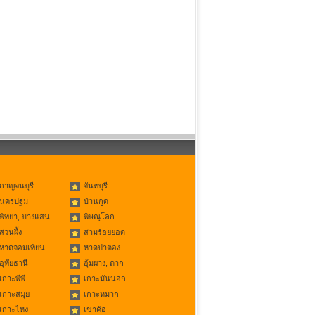
กาญจนบุรี
จันทบุรี
นครปฐม
บ้านกูด
พัทยา, บางแสน
พิษณุโลก
สวนผึ้ง
สามร้อยยอด
หาดจอมเทียน
หาดป่าตอง
อุทัยธานี
อุ้มผาง, ตาก
เกาะพีพี
เกาะมันนอก
เกาะสมุย
เกาะหมาก
เกาะไหง
เขาค้อ