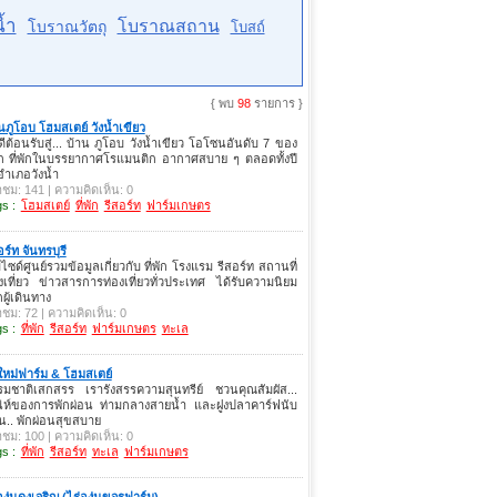
้ำ
โบราณสถาน
โบราณวัตถุ
โบสถ์
{ พบ
98
รายการ }
นภูโอบ โฮมสเตย์ วังน้ำเขียว
ดีต้อนรับสู่... บ้าน ภูโอบ วังน้ำเขียว โอโซนอันดับ 7 ของ
ก ที่พักในบรรยากาศโรแมนติก อากาศสบาย ๆ ตลอดทั้งปี
ำเภอวังน้ำ
าชม: 141 | ความคิดเห็น: 0
s :
โฮมสเตย์
ที่พัก
รีสอร์ท
ฟาร์มเกษตร
อร์ท จันทรบุรี
บไซด์ศูนย์รวมข้อมูลเกี่ยวกับ ที่พัก โรงแรม รีสอร์ท สถานที่
งเที่ยว ข่าวสารการท่องเที่ยวทั่วประเทศ ได้รับความนิยม
ผู้เดินทาง
าชม: 72 | ความคิดเห็น: 0
s :
ที่พัก
รีสอร์ท
ฟาร์มเกษตร
ทะเล
ใหม่ฟาร์ม & โฮมสเตย์
รมชาติเสกสรร เรารังสรรความสุนทรีย์ ชวนคุณสัมผัส...
น่ห์ของการพักผ่อน ท่ามกลางสายน้ำ และฝูงปลาคาร์ฟนับ
่น.. พักผ่อนสุขสบาย
าชม: 100 | ความคิดเห็น: 0
s :
ที่พัก
รีสอร์ท
ทะเล
ฟาร์มเกษตร
องุ่นดงเจริญ (ไร่องุ่นขจรฟาร์ม)