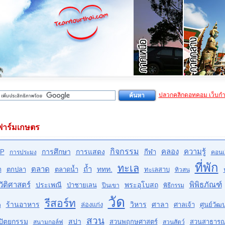
ปลวกคลิกดอทคอม เว็บก
ฟาร์มเกษตร
กิจกรรม
คลอง
ความรู้
การศึกษา
การแสดง
P
กีฬา
การประมง
คอนเส
ที่พัก
ทะเล
ตลาด
ถ้ำ
ททท.
ำ
ตกปลา
ตลาดน้ำ
ทะเลสาบ
ทิวสน
ัติศาสตร์
พิพิธภัณฑ์
ประเพณี
พระอุโบสถ
ป่าชายเลน
ปีนเขา
พิธีกรรม
วัด
รีสอร์ท
ร้านอาหาร
วิหาร
ศาลา
ล่องแก่ง
ศาลเจ้า
ศูนย์วั
ด
สวน
ปัตยกรรม
สปา
สวนพฤกษศาสตร์
สวนสาธาร
สนามกอล์ฟ
สวนสัตว์