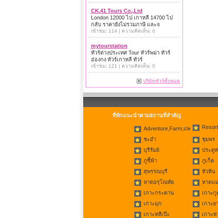
CK.41 Tours Co.,Ltd
London 12000 ไป เกาหลี 14700 ไป
กลับ ราคายังไม่รวมภาษี และจ
เข้าชม: 114 | ความคิดเห็น: 0
mytourstation
ทัวร์ต่างประเทศ Tour ทัวร์พม่า ทัวร์
ฮ่องกง ทัวร์เกาหลี ทัวร์
เข้าชม: 121 | ความคิดเห็น: 0
บริษัททัวร์ทั้งหมด
ที่พักแนะนำตามสถานที่สำคัญ
Resort
Adventure,Farm,แพ
ชะอำ
ชุมพร
บุรีรัมย์
ประตูท
ภูชี้ฟ้า
ภูเก็ต
สุพรรณบุรี
หัวหิน
หาดอรุโณทัย
หาดแม่
เกาะกระดาน
เกาะกู
เกาะมุก
เกาะย
เกาะหลีเป๊ะ
เกาะห