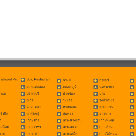
 allowed Pet
Spa, Restaurant
กระบี่
กรุยบุรี
ดอยแม่สลอง
ทองผาภูมิ
นครนายก
่าแพ
ปราณบุรี
ปากช่อง
ปาย
ภูเรือ
ระยอง
วังน้ำเขียว
หาดกมลา
หาดกะตะ
หาดกะรน
รำพึง
หาดใหญ่
อัมพวา
อ่าวนาง
ด
เกาะช้าง
เกาะนางยวน
เกาะพะงัน
าวน้อย
เกาะราชา
เกาะลันตา
เกาะล้าน
วาย
เกาะเต่า
เกาะเสม็ด
เกาะไม้ท่อน