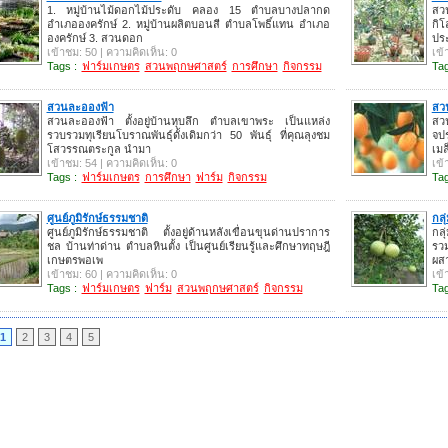
1. หมู่บ้านไม้ดอกไม้ประดับ คลอง 15 ตำบลบางปลากด
สว
อำเภอองครักษ์ 2. หมู่บ้านผลิตบอนสี ตำบลโพธิ์แทน อำเภอ
กิ
องครักษ์ 3. สวนดอก
ประ
เข้าชม: 50 | ความคิดเห็น: 0
เข้
Tags :
ฟาร์มเกษตร
สวนพฤกษศาสตร์
การศึกษา
กิจกรรม
Tag
สวนละอองฟ้า
สว
สวนละอองฟ้า ตั้งอยู่บ้านหุบลึก ตำบลเขาพระ เป็นแหล่ง
สว
รวบรวมทุเรียนโบราณพันธุ์ดั้งเดิมกว่า 50 พันธุ์ ที่คุณลุงชม
จปร
โสวรรณตระกูล นำมา
เมล
เข้าชม: 54 | ความคิดเห็น: 0
เข้
Tags :
ฟาร์มเกษตร
การศึกษา
ฟาร์ม
กิจกรรม
Tag
ศูนย์ภูมิรักษ์ธรรมชาติ
กลุ
ศูนย์ภูมิรักษ์ธรรมชาติ ตั้งอยู่ด้านหลังเขื่อนขุนด่านปราการ
กลุ
ชล บ้านท่าด่าน ตำบลหินตั้ง เป็นศูนย์เรียนรู้และศึกษาทฤษฎี
รวม
เกษตรพอเพ
ผส
เข้าชม: 60 | ความคิดเห็น: 0
เข้
Tags :
ฟาร์มเกษตร
ฟาร์ม
สวนพฤกษศาสตร์
กิจกรรม
Tag
1
2
3
4
5