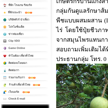
เกษตรกรบ้านแก่งส
ที่พัก โรงแรม รีสอร์ท
กลุ่มกันดูแลรักษาส
ที่พักแนะนำ
พืชแบบผสมผสาน (IP
บริษัททัวร์ นำเที่ยว
โปรโมชั่นเด็ด
ไร่ โดยใช้ปุ๋ยชีวภ
ข่าวท่องเที่ยว
จากสมุนไพรแทนกา
Clip VDO
สอบถามเพิ่มเติมได
Game Online
ทำไมต้อง เที่ยวทั่วไทย
ประธานกลุ่ม โทร. 0
ติดต่อลงโฆษณา
ติดต่อเรา
ร่วมงานกับเรา
ร้านค้าเที่ยวทั่วไทย
เว็บบอร์ด
Check E-mail