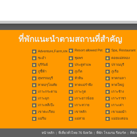
ที่พักแนะนำตามสถานที่สำคัญ
Resort allowed Pet
Spa, Restaurant
Adventure,Farm,แพ
ชะอำ
ชุมพร
ดอยแม่สลอง
บุรีรัมย์
ประตูท่าแพ
ปราณบุรี
ภูชี้ฟ้า
ภูเก็ต
ภูเรือ
สุพรรณบุรี
หัวหิน
หาดกมลา
หาดอรุโณทัย
หาดแม่รำพึง
หาดใหญ่
เกาะกระดาน
เกาะกูด
เกาะช้าง
เกาะมุก
เกาะยาวน้อย
เกาะราชา
เกาะหลีเป๊ะ
เกาะหวาย
เกาะเต่า
เขาตะเกียบ
เขาหลัก
เขาแผงม้า
แม่ริม
แม่สาย
แม่ฮ่องสอน
หน้าหลัก
ที่เที่ยวทั่วไทย 76 จังหวัด
ที่พัก โรงแรม รีสอร์ท
ที่พ
|
|
|