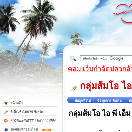
ใต้
คอม เว็บกำจัดปลวกอั
กลุ่มส้มโอ ไอ 
ข้อมูลทั่วไป
ข้อมูลการเดินทาง
สถ
หน้าหลัก
กลุ่มส้มโอ ไอ พี เอ็ม
ที่เที่ยวทั่วไทย 76 จังหวัด
ทำCRateกับTTT ได้มากกว่าที่คิด
จองห้องพักออนไลน์