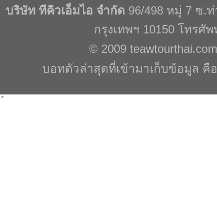
บริษัท ทีคิวเอ็มไอ จำกัด
96/498 หมู่ 7 ซ.
กรุงเทพฯ 10150 โทรศัพ
© 2009
teawtourthai.co
บอทตัวล่าสุดที่เข้ามาเก็บข้อมูล คื