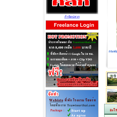
กำจัดปลวก
โรงแร
อะไร