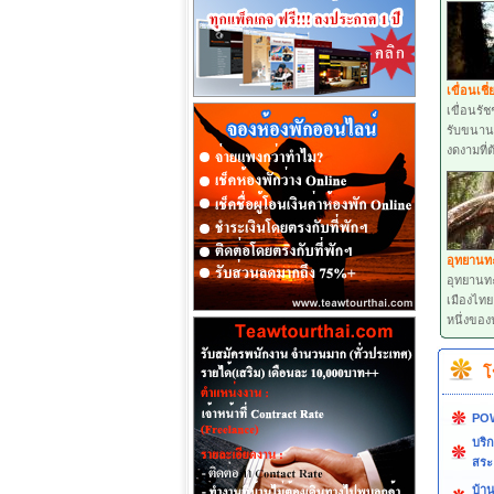
เขื่อนเชี
เขื่อนรั
รับขนานน
งดงามที่ต
อุทยานท
อุทยานทะ
เมืองไทย 
หนึ่งขอ
โ
PO
บริก
สระ
บ้าน