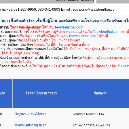
ุณ สมพงษ์ 081-927-9950, 086-341-0803 Email : sompong@teawtourthai.com
ราคา เช็คห้องพักว่าง เช็คชื่อผู้โอน จองห้องพัก จองโรงแรม จองรีสอร์ทออนไ
รทราบ
ในการจองห้องพักออนไลน์ กับ
Teawtourthai.com
ส่วนลดและบริการนี้
สงวนสิทธิเฉพาะผู้ที่ทำการจองออนไลน์ กับ
Teawtourthai.com
เท่านั
องรอ.. ผู้จองฯ
เช็คห้องว่าง เช็คชื่อผู้โอนเงิน ผ่าน
Teawtourthai.com
ได้ทันที
องรอ.. ผู้จองฯ
ติดต่อโดยตรงกับที่พัก โรงแรม รีสอร์ททันที
งฯ ชำระเงินค่าห้องพักฯ
โดยตรงกับ ที่พัก-โรงแรม-รีสอร์ท นั้น ๆ
ฯ จะจัดส่งรายละเอียดการจองฯ โดยอัตโนมัติ
ไปยัง E-mail ของ ผู้จอง, ที่พักฯ และบันทึก
่ได้รับโปรดดูที่ Junk Mail)
tourthai.com จะประสานไปยังที่พักและผู้จองอีกครั้งหนึ่ง
เพื่อเป็นการอำนวยความสะดวกหล
การจองออนไลน์แล้ว
อนไขการเข้าพักและอื่นๆ
ให้เป็นไปตามเงื่อนไขของที่พักนั้นๆ ซึ่งจะไม่มีส่วนเกี่ยวข้องกับ
Tea
งหวัด
ชื่อที่พัก โรงแรม รีสอร์ท
ชื่อห้องพัก
ม่
วังบูรพา แกรนด์ โฮเทล
Standard Room* 2 Pax
ี
บ้านทะเลสำราญ ชะอำ
บ้านทะเลสำราญ Condo หรู