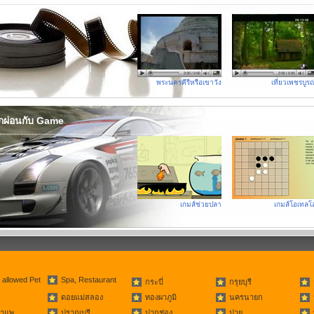
พระนครคีรีหรือเขาวัง
เที่ยวเพชรบูรณ
ักผ่อนกับ Game
เกมส์ช่วยปลา
เกมส์โอเทลโล
 allowed Pet
Spa, Restaurant
กระบี่
กรุยบุรี
ดอยแม่สลอง
ทองผาภูมิ
นครนายก
่าแพ
ปราณบุรี
ปากช่อง
ปาย