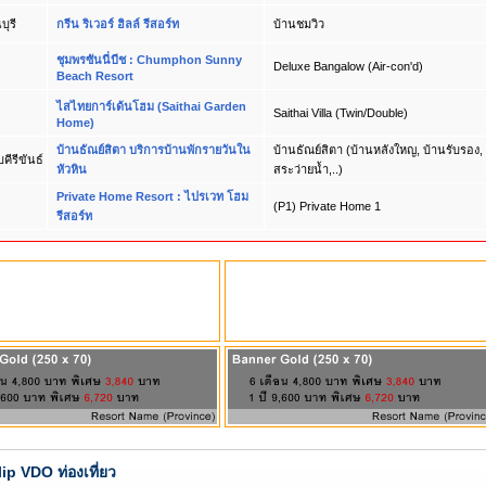
ุรี
กรีน ริเวอร์ ฮิลล์ รีสอร์ท
บ้านชมวิว
ชุมพรซันนี่บีช : Chumphon Sunny
Deluxe Bangalow (Air-con'd)
Beach Resort
ไสไทยการ์เด้นโฮม (Saithai Garden
Saithai Villa (Twin/Double)
Home)
บ้านธัณย์สิตา บริการบ้านพักรายวันใน
บ้านธัณย์สิตา (บ้านหลังใหญ, บ้านรับรอง,
คีรีขันธ์
หัวหิน
สระว่ายน้ำ,..)
Private Home Resort : ไปรเวท โฮม
(P1) Private Home 1
รีสอร์ท
lip VDO ท่องเที่ยว