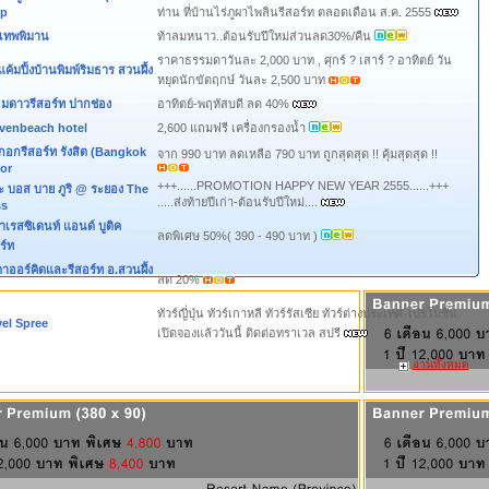
p
ท่าน ที่บ้านไร่ภูผาไพลินรีสอร์ท ตลอดเดือน ส.ค. 2555
ูเทพพิมาน
ท้าลมหนาว..ต้อนรับปีใหม่ส่วนลด30%/คืน
ราคาธรรมดาวันละ 2,000 บาท , ศุกร์ ? เสาร์ ? อาทิตย์ วัน
แค้มปิ้งบ้านพิมพ์ริมธาร สวนผึ้ง
หยุดนักขัตฤกษ์ วันละ 2,500 บาท
อมดาวรีสอร์ท ปากช่อง
อาทิตย์-พฤหัสบดี ลด 40%
venbeach hotel
2,600 แถมฟรี เครื่องกรองน้ำ
กอกรีสอร์ท รังสิต (Bangkok
จาก 990 บาท ลดเหลือ 790 บาท ถูกสุดสุด !! คุ้มสุดสุด !!
or
+++......PROMOTION HAPPY NEW YEAR 2555......+++
ะ บอส บาย ภูริ @ ระยอง The
.....ส่งท้ายปีเก่า-ต้อนรับปีใหม่....
s
เรสซิเดนท์ แอนด์ บูติค
ลดพิเศษ 50%( 390 - 490 บาท )
ร์ท
าออร์คิดและรีสอร์ท อ.สวนผึ้ง
ลด 20%
ทัวร์ญี่ปุ่น ทัวร์เกาหลี ทัวร์รัสเซีย ทัวร์ต่างประเทศ โปรโมชั่น
vel Spree
เปิดจองแล้ววันนี้ ติดต่อทราเวล สปรี
อ่านทั้งหมด