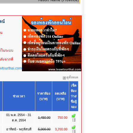
ลน์
้น
ไว้ในระบบ
ังจากที่
wtourthai.com
ดูทั้งหมด
เช็ค
ห้อง
ราคาห้อง
ลดเหลือ
ช่วงเวลา
ว่าง/
(บาท)
(บาท)
ชื่อผู้
จอง
01 พ.ค. 2554 - 31
1,450.00
750.00
ต.ค. 2554
อาทิตย์ - พฤหัสบดี
5,000.00
3,700.00