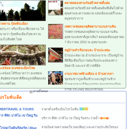
ตลาดคลองสวนร้อยปี ตลาดสี่แผ่น
คลองสวนร้อยปี ตลาดสี่แผ่นดินที่เต็มไปด้วย
คุณค่าและความหมาย แห่งเมืองแปดริ้วและ
สมุทรปราการ
่ยวหลาน กุ้ยหลินเมือง
เทศกาลชมดอกดุสิตตาบานบนลานหิน
ชชประภา หรือเขื่อนเชี่ยวหลาน ได้
?เทศกาลชมดอกดุสิตตาบานบนลานหิน
ามว่า กุ้ยหลินเมืองไทย ความ
อุทยานแห่งชาติภูผาเทิบ? ตลอดเดือนตุลาคม
้องไปสัมผัส ไม่ต
? ธันวาคม 2552 ณ อุทยานแห่ง
หมู่บ้านทำเรือกอและ บ้านปะเสยะ
บ้านปะเสยะวอ อำเภอปะนาเระ เป็นหมู่บ้าน
ที่มีชื่อเสียงในการต่อเรือประมงของชาว
ปัตตานี และนราธิวาสที่มีล
ะเลน้อย อเมซอนเมืองไทย
เลน้อย ได้รับฉายาว่า อเมซอน
งานบวชนาคช้างเดือน 6 บ้านตากลา
สัมผัสธรรมชาติที่สมบูรณ์ที่สุดแห่ง
ชุมชนชาวกูยเลี้ยงช้าง และหมู่บ้านช้าง
งประเทศไทย
บ้านตากลาง มีวัฒนธรรม ขนบธรรมเนียม
จารีต ประเพณี ที่มีเอกลักษณ
อ่านทั้งหมด
ปรโมชั่นเด็ด
WERTRAVEL & TOURS
ราคาตั๋วเครื่องบินโปรโมชั่น
าร ที่พัก ปาลิโอ เขาใหญ่ ริม
บริการ ที่พัก ปาลิโอ เขาใหญ่ ริมสระว่ายน้ำ
จ่ายเงินตามความพอใจ (พอเพียง) และความประทับใจของ
ไร่ภูผาไพลินรีสอร์ท ( Blue