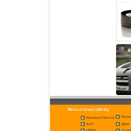
พ
ที่พักแนะนำตามสถานที่สำคัญ
Resort
Adventure,Farm,แพ
ชะอำ
ชุมพร
บุรีรัมย์
ประตูท