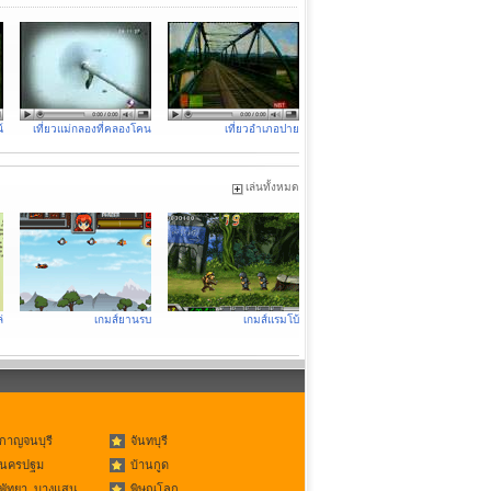
์
เที่ยวแม่กลองที่คลองโคน
เที่ยวอำเภอปาย
เล่นทั้งหมด
่
เกมส์ยานรบ
เกมส์แรมโบ้
กาญจนบุรี
จันทบุรี
นครปฐม
บ้านกูด
พัทยา, บางแสน
พิษณุโลก