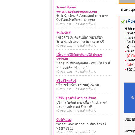
Travel Spree
ติดต่อค
www.travelspreetour.com
รับจัดนำเที่ยว ทั่วไทยและต่างประเทศ
ทัวร์ไทยสำหรับชาวต่างชาต
เช็ค
เข้าชม: 133 | ความคิดเห็น: 0
ข้อคว
-
ราคา
วินนิ่งทัวร์
-
ไม่ต้
เที่ยวลาวใต้โดยคนพื้อนที่นำเที่ยว
โดยตรง ประสบการณ์ยาวนาน บริ
-
ไม่ต้
เข้าชม: 119 | ความคิดเห็น: 0
-
ผู้จอ
-
ระบบ
เที่ยวลาวใต้กับทัวร์ลาวใต้ ปากเซ
(ถ้าไม
จำปาสัก
-
Teaw
มีรถตู้นำเที่ยวที่อุบลและ กทม.ให้เช่า มี
ได้ทำ
คำตอบให้ทุกคำถามเกี่
-
เงื่
เข้าชม: 151 | ความคิดเห็น: 0
สไมล์ไทยทัวร์
บริการนำเที่ยว เช่ารถตู้ 24 ชม.
เข้าชม: 125 | ความคิดเห็น: 0
จั
บริษัท คูลทริป ทราเวล จำกัด
บริการรับจัดนำท่องเที่ยว ในประเทศ
และ ต่างประเทศ รับจองที่
เข้าชม: 108 | ความคิดเห็น: 0
เชียงให
ทัวร์กันเอง
"ทัวร์กันเอง" บริการนำเที่ยว จัดทัวร์
ท่องเที่ยวใน
เพชรบุร
เข้าชม: 120 | ความคิดเห็น: 0