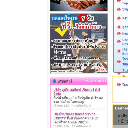
Sap
ไร่ภ
สง่า
ภูล้
hea
บาง
Res
เดอ
Bos
โพวา
รีสอ
ลันด
จ.
{ พบ 33 รายการ }
บริษัททัวร์
Tra
บริษัท ภูเก็ต ฮอลิเดย์ เซ็นเตอร์ ทัวร์
จำกัด
ทัวร์นำเที่ยวภูเก็ต ทัวร์ภูเก็ต ทัวร์ทะเล
ราคาคนไทย โดยคนภูเ
เข้าชม: 133 | ความคิดเห็น: 0
เชียงใหม่วันเดอร์แลนด์ ทราเวล
บริษัททัวร์ชั้นนำของภาคเหนือ นำ
เที่ยวทั่วภาคเหนือ เชียงใหม่
เข้าชม: 116 | ความคิดเห็น: 0