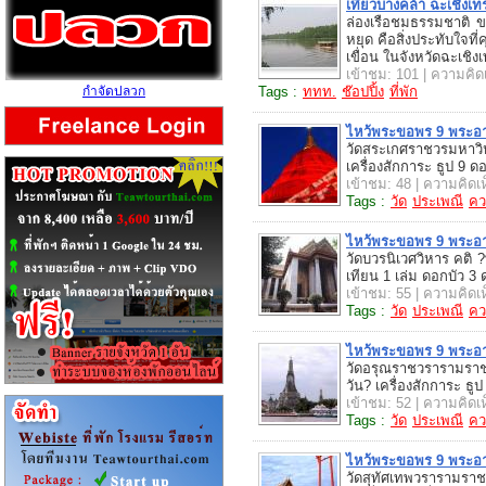
เที่ยวบางคล้า ฉะเชิงเท
ล่องเรือชมธรรมชาติ
หยุด คือสิ่งประทับใจท
เขื่อน ในจังหวัดฉะเชิง
เข้าชม: 101 | ความคิดเ
กำจัดปลวก
Tags :
ททท.
ช๊อปปิ้ง
ที่พัก
ไหว้พระขอพร 9 พระอ
วัดสระเกศราชวรมหาวิ
เครื่องสักการะ ธูป 9 ด
เข้าชม: 48 | ความคิดเห
Tags :
วัด
ประเพณี
คว
ไหว้พระขอพร 9 พระอ
วัดบวรนิเวศวิหาร คติ ?
เทียน 1 เล่ม ดอกบัว 3
เข้าชม: 55 | ความคิดเห
Tags :
วัด
ประเพณี
คว
ไหว้พระขอพร 9 พระอ
วัดอรุณราชวรารามราชวร
วัน? เครื่องสักการะ ธูป
เข้าชม: 52 | ความคิดเห
Tags :
วัด
ประเพณี
คว
ไหว้พระขอพร 9 พระอ
วัดสุทัศเทพวรารามราชว