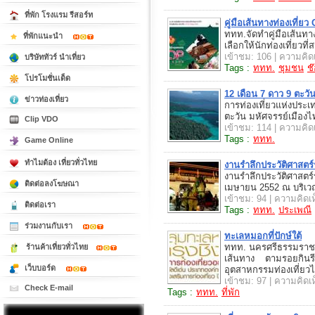
ที่พัก โรงแรม รีสอร์ท
คู่มือเส้นทางท่องเที่
ททท.จัดทำคู่มือเส้นท
ที่พักแนะนำ
เลือกให้นักท่องเที่ยว
เข้าชม: 106 | ความคิดเ
บริษัททัวร์ นำเที่ยว
Tags :
ททท.
ชุมชน
ช๊
โปรโมชั่นเด็ด
12 เดือน 7 ดาว 9 ตะวั
ข่าวท่องเที่ยว
การท่องเที่ยวแห่งประ
ตะวัน มหัศจรรย์เมืองไ
Clip VDO
เข้าชม: 114 | ความคิดเ
Tags :
ททท.
Game Online
ทำไมต้อง เที่ยวทั่วไทย
งานรำลึกประวัติศาสตร
งานรำลึกประวัติศาสตร
ติดต่อลงโฆษณา
เมษายน 2552 ณ บริเ
เข้าชม: 94 | ความคิดเห
ติดต่อเรา
Tags :
ททท.
ประเพณี
ร่วมงานกับเรา
ทะเลหมอกที่ปักษ์ใต้
ททท. นครศรีธรรมราช ข
ร้านค้าเที่ยวทั่วไทย
เส้นทาง ตามรอยกินรีที
เว็บบอร์ด
อุตสาหกรรมท่องเที่ยวไ
เข้าชม: 97 | ความคิดเห
Check E-mail
Tags :
ททท.
ที่พัก