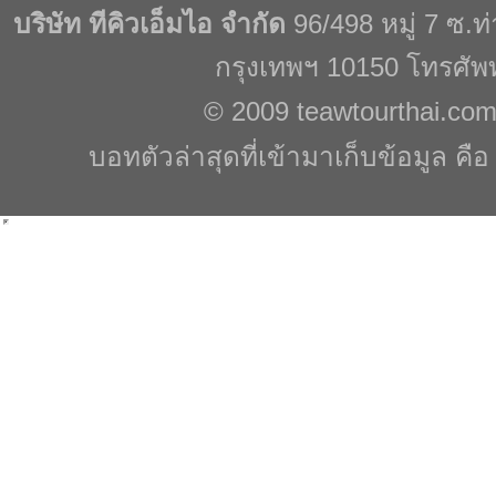
บริษัท ทีคิวเอ็มไอ จำกัด
96/498 หมู่ 7 ซ.
กรุงเทพฯ 10150 โทรศัพ
© 2009
teawtourthai.co
บอทตัวล่าสุดที่เข้ามาเก็บข้อมูล คื