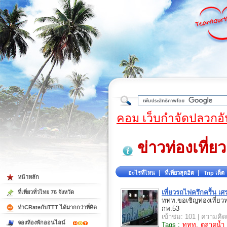
ใต้
คอม เว็บกำจัดปลวกอั
ข่าวท่องเที่ยว
อะไรที่ไหน
ที่เที่ยวสุดฮิต
Trip เด็ด
หน้าหลัก
เที่ยวรถไฟครึกครื้น เ
ที่เที่ยวทั่วไทย 76 จังหวัด
ททท.ขอเชิญท่องเที่ย
ทำCRateกับTTT ได้มากกว่าที่คิด
กพ.53
เข้าชม: 101 | ความคิดเ
จองห้องพักออนไลน์
Tags :
ททท.
ตลาดน้ำ