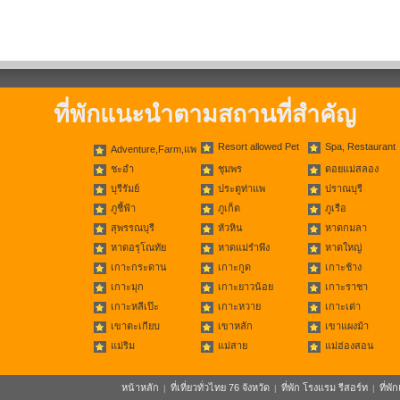
ที่พักแนะนำตามสถานที่สำคัญ
Resort allowed Pet
Spa, Restaurant
Adventure,Farm,แพ
ชะอำ
ชุมพร
ดอยแม่สลอง
บุรีรัมย์
ประตูท่าแพ
ปราณบุรี
ภูชี้ฟ้า
ภูเก็ต
ภูเรือ
สุพรรณบุรี
หัวหิน
หาดกมลา
หาดอรุโณทัย
หาดแม่รำพึง
หาดใหญ่
เกาะกระดาน
เกาะกูด
เกาะช้าง
เกาะมุก
เกาะยาวน้อย
เกาะราชา
เกาะหลีเป๊ะ
เกาะหวาย
เกาะเต่า
เขาตะเกียบ
เขาหลัก
เขาแผงม้า
แม่ริม
แม่สาย
แม่ฮ่องสอน
หน้าหลัก
ที่เที่ยวทั่วไทย 76 จังหวัด
ที่พัก โรงแรม รีสอร์ท
ที่พ
|
|
|