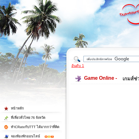
ใต้
อันดับ 1
Game Online -
เกมส์ช
หน้าหลัก
ที่เที่ยวทั่วไทย 76 จังหวัด
ทำCRateกับTTT ได้มากกว่าที่คิด
จองห้องพักออนไลน์