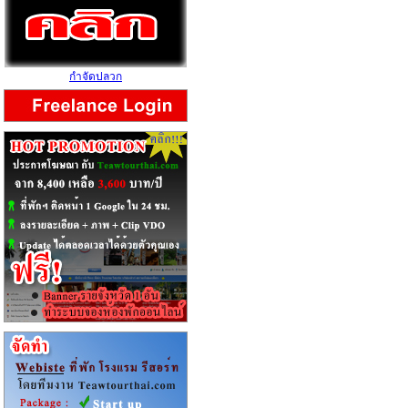
กำจัดปลวก