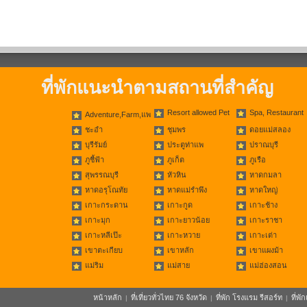
ที่พักแนะนำตามสถานที่สำคัญ
Resort allowed Pet
Spa, Restaurant
Adventure,Farm,แพ
ชะอำ
ชุมพร
ดอยแม่สลอง
บุรีรัมย์
ประตูท่าแพ
ปราณบุรี
ภูชี้ฟ้า
ภูเก็ต
ภูเรือ
สุพรรณบุรี
หัวหิน
หาดกมลา
หาดอรุโณทัย
หาดแม่รำพึง
หาดใหญ่
เกาะกระดาน
เกาะกูด
เกาะช้าง
เกาะมุก
เกาะยาวน้อย
เกาะราชา
เกาะหลีเป๊ะ
เกาะหวาย
เกาะเต่า
เขาตะเกียบ
เขาหลัก
เขาแผงม้า
แม่ริม
แม่สาย
แม่ฮ่องสอน
หน้าหลัก
ที่เที่ยวทั่วไทย 76 จังหวัด
ที่พัก โรงแรม รีสอร์ท
ที่พ
|
|
|