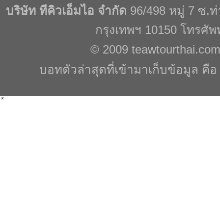
บริษัท ทีคิวเอ็มไอ จำกัด
96/498 หมู่ 7 ซ.
กรุงเทพฯ 10150 โทรศัพ
© 2009
teawtourthai.co
บอทตัวล่าสุดที่เข้ามาเก็บข้อมูล คื