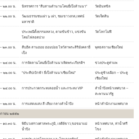
– ๒๑.oo น.
นิทรรศการ “สืบสานตำนานโคมยี่เป็งล้านนา”
วัดอินทขิล
– ๒๒.oo น.
วัฒนธรรมชนเผ่า ๖ เผ่า, ชมเขาวงกต,เทศน์
วัดเจ็ดสิน
มหาชาติ
ประเพณีตั้งธรรมหลวง, ตามขันข้าว, แข่งขัน
วัดโลกโมฬี
โคมไฟลอดบ่วง
– ๒๓.oo น.
สืบฮีต สานฮอย ฮอมปอย ไหว้สาพระสิริมังคลายี่
พุทธสถานเชียงใหม่
เป็ง
– ๒๔.oo น.
การจัดลานโคมยี่เป็งล้านนาเทิดพระเกียรติฯ
ข่วงประตูท่าแพ
– ๒๒.oo น.
“ประทีปเบิกฟ้า ยี่เป็งล้านนาเชียงใหม่"
ประตูช้างเผือก – ประตู
เชียงใหม่
– ๒๔.oo น.
การประกวดกระทงลอยน้ำ และกระทง VIP
ลำน้ำปิงหน้าเทศบาล –
สะพานนวรัฐ
– ๒๒.oo น.
การแสดงแสง สี เสียง กลางลำน้ำปิง
หน้าสำนักงานเทศบาล
ิกายน ๒๕๕๒
– ๑o.๓o น.
พิธีบวงสรวงศาลพระภูมิ, เจดีย์ขาว,ขอขมาแม่
หน้าเทศบาล, ท่าน้ำศรี
น้ำปิง
โขง
– ๑๒.oo น.
การประกวดโคมลอย และโคมลอยยักษ์
หน้าสำนักงานเทศบาล