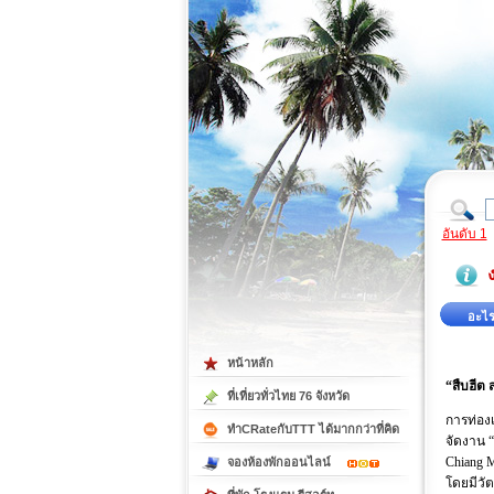
ที่เที่ยวภาคตะวันออก
ที่เที่ยวภาคใต้
อันดับ 1
อะไร
หน้าหลัก
“สืบฮีต 
ที่เที่ยวทั่วไทย 76 จังหวัด
การท่อง
ทำCRateกับTTT ได้มากกว่าที่คิด
จัดงาน “
Chiang M
จองห้องพักออนไลน์
โดยมีวัต