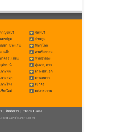
กาญจนบุรี
จันทบุรี
นครปฐม
บ้านกูด
พัทยา, บางแสน
พิษณุโลก
สวนผึ้ง
สามร้อยยอด
หาดจอมเทียน
หาดป่าตอง
อุทัยธานี
อุ้มผาง, ตาก
เกาะพีพี
เกาะมันนอก
เกาะสมุย
เกาะหมาก
เกาะไหง
เขาค้อ
เชียงใหม่
แก่งกระจาน
ยว
ติดต่อเรา
Check E-mail
|
|
1-0180 แฟกซ์ 0-2451-0179