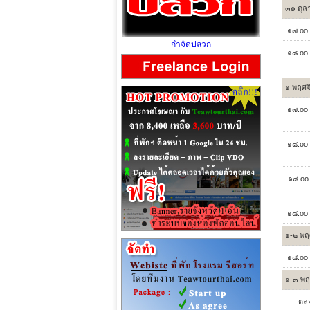
๓๑ ตุล
๑๗.oo 
กำจัดปลวก
๑๘.oo 
๑ พฤศจ
๑๗.oo 
๑๘.oo 
๑๘.oo 
๑๘.oo 
๑-๒ พฤ
๑๘.oo 
๑-๓ พฤ
ตลอ