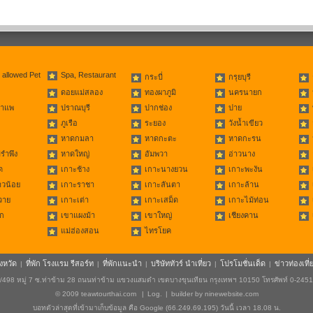
 allowed Pet
Spa, Restaurant
กระบี่
กรุยบุรี
ดอยแม่สลอง
ทองผาภูมิ
นครนายก
่าแพ
ปราณบุรี
ปากช่อง
ปาย
ภูเรือ
ระยอง
วังน้ำเขียว
หาดกมลา
หาดกะตะ
หาดกะรน
รำพึง
หาดใหญ่
อัมพวา
อ่าวนาง
ด
เกาะช้าง
เกาะนางยวน
เกาะพะงัน
าวน้อย
เกาะราชา
เกาะลันตา
เกาะล้าน
วาย
เกาะเต่า
เกาะเสม็ด
เกาะไม้ท่อน
ก
เขาแผงม้า
เขาใหญ่
เชียงคาน
แม่ฮ่องสอน
ไทรโยค
ังหวัด
ที่พัก โรงแรม รีสอร์ท
ที่พักแนะนำ
บริษัททัวร์ นำเที่ยว
โปรโมชั่นเด็ด
ข่าวท่องเที่
|
|
|
|
|
498 หมู่ 7 ซ.ท่าข้าม 28 ถนนท่าข้าม แขวงแสมดำ เขตบางขุนเทียน กรุงเทพฯ 10150 โทรศัพท์ 0-245
© 2009
teawtourthai.com
|
Log.
|
builder by
ninewebsite.com
บอทตัวล่าสุดที่เข้ามาเก็บข้อมูล คือ Google (66.249.69.195) วันนี้ เวลา 18.08 น.