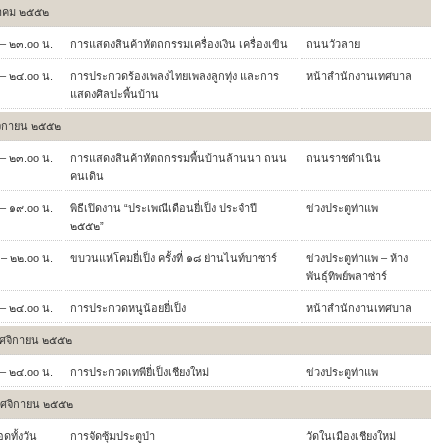
าคม ๒๕๕๒
– ๒๓.oo น.
การแสดงสินค้าหัตถกรรมเครื่องเงิน เครื่องเขิน
ถนนวัวลาย
– ๒๔.oo น.
การประกวดร้องเพลงไทยเพลงลูกทุ่ง และการ
หน้าสำนักงานเทศบาล
แสดงศิลปะพื้นบ้าน
ิกายน ๒๕๕๒
– ๒๓.oo น.
การแสดงสินค้าหัตถกรรมพื้นบ้านล้านนา ถนน
ถนนราชดำเนิน
คนเดิน
– ๑๙.oo น.
พิธีเปิดงาน “ประเพณีเดือนยี่เป็ง ประจำปี
ข่วงประตูท่าแพ
๒๕๕๒”
– ๒๒.oo น.
ขบวนแห่โคมยี่เป็ง ครั้งที่ ๑๘ ย่านไนท์บาซาร์
ข่วงประตูท่าแพ – ห้าง
พันธุ์ทิพย์พลาซ่าร์
– ๒๔.oo น.
การประกวดหนูน้อยยี่เป็ง
หน้าสำนักงานเทศบาล
ศจิกายน ๒๕๕๒
– ๒๔.oo น.
การประกวดเทพียี่เป็งเชียงใหม่
ข่วงประตูท่าแพ
ศจิกายน ๒๕๕๒
ดทั้งวัน
การจัดซุ้มประตูป่า
วัดในเมืองเชียงใหม่