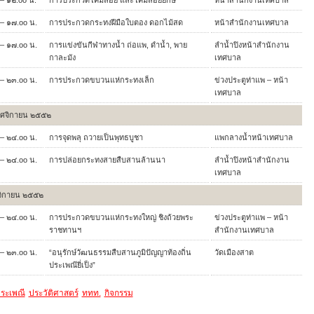
– ๑๗.oo น.
การประกวดกระทงฝีมือใบตอง ดอกไม้สด
หน้าสำนักงานเทศบาล
– ๑๗.oo น.
การแข่งขันกีฬาทางน้ำ ถ่อแพ, ดำน้ำ, พาย
ลำน้ำปิงหน้าสำนักงาน
กาละมัง
เทศบาล
– ๒๓.oo น.
การประกวดขบวนแห่กระทงเล็ก
ข่วงประตูท่าแพ – หน้า
เทศบาล
ศจิกายน ๒๕๕๒
– ๒๔.oo น.
การจุดพลุ ถวายเป็นพุทธบูชา
แพกลางน้ำหน้าเทศบาล
– ๒๔.oo น.
การปล่อยกระทงสายสืบสานล้านนา
ลำน้ำปิงหน้าสำนักงาน
เทศบาล
จิกายน ๒๕๕๒
– ๒๔.oo น.
การประกวดขบวนแห่กระทงใหญ่ ชิงถ้วยพระ
ข่วงประตูท่าแพ – หน้า
ราชทานฯ
สำนักงานเทศบาล
– ๒๓.oo น.
“อนุรักษ์วัฒนธรรมสืบสานภูมิปัญญาท้องถิ่น
วัดเมืองสาต
ประเพณ๊ยี่เป็ง”
ระเพณี
ประวัติศาสตร์
ททท.
กิจกรรม