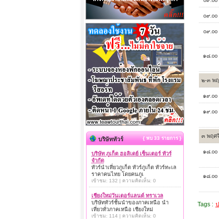
o๙.oo 
o๙.oo 
๑๘.oo 
๒-๓ พฤ
๑๙.oo 
๑๙.oo 
๓ พฤศ
{ พบ 33 รายการ }
บริษัททัวร์
๑๘.oo 
บริษัท ภูเก็ต ฮอลิเดย์ เซ็นเตอร์ ทัวร์
จำกัด
ทัวร์นำเที่ยวภูเก็ต ทัวร์ภูเก็ต ทัวร์ทะเล
ราคาคนไทย โดยคนภูเ
๑๘.oo 
เข้าชม: 132 | ความคิดเห็น: 0
เชียงใหม่วันเดอร์แลนด์ ทราเวล
บริษัททัวร์ชั้นนำของภาคเหนือ นำ
Tags :
ป
เที่ยวทั่วภาคเหนือ เชียงใหม่
เข้าชม: 114 | ความคิดเห็น: 0