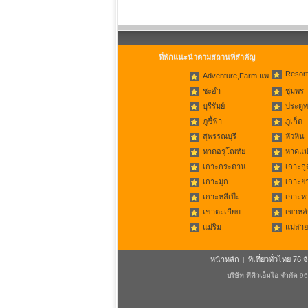
ที่พักแนะนำตามสถานที่สำคัญ
Resort
Adventure,Farm,แพ
ชะอำ
ชุมพร
บุรีรัมย์
ประตูท
ภูชี้ฟ้า
ภูเก็ต
สุพรรณบุรี
หัวหิน
หาดอรุโณทัย
หาดแม่
เกาะกระดาน
เกาะกู
เกาะมุก
เกาะย
เกาะหลีเป๊ะ
เกาะห
เขาตะเกียบ
เขาหลั
แม่ริม
แม่สาย
หน้าหลัก
ที่เที่ยวทั่วไทย 76 จ
|
บริษัท ทีคิวเอ็มไอ จำกัด
96/