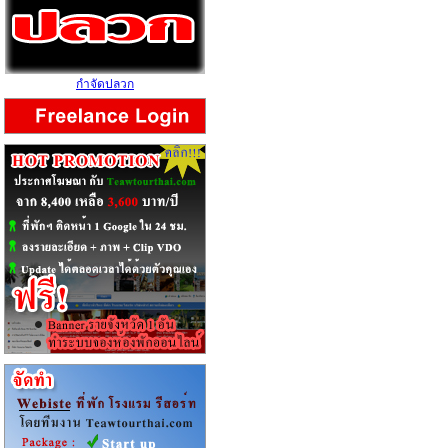
กำจัดปลวก