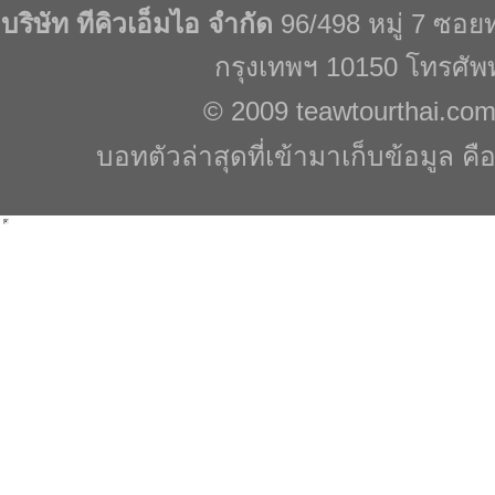
บริษัท ทีคิวเอ็มไอ จำกัด
96/498 หมู่ 7 ซอ
กรุงเทพฯ 10150 โทรศัพ
© 2009
teawtourthai.co
บอทตัวล่าสุดที่เข้ามาเก็บข้อมูล คื