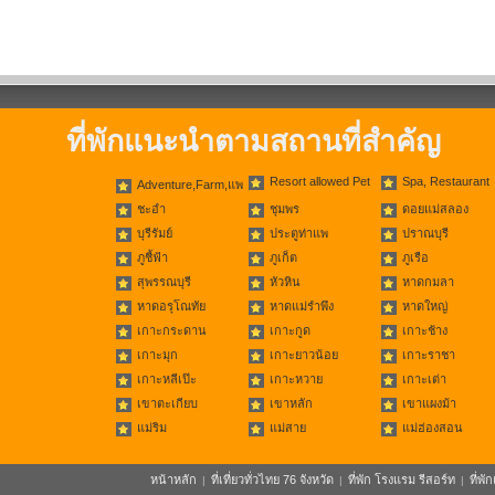
ที่พักแนะนำตามสถานที่สำคัญ
Resort allowed Pet
Spa, Restaurant
Adventure,Farm,แพ
ชะอำ
ชุมพร
ดอยแม่สลอง
บุรีรัมย์
ประตูท่าแพ
ปราณบุรี
ภูชี้ฟ้า
ภูเก็ต
ภูเรือ
สุพรรณบุรี
หัวหิน
หาดกมลา
หาดอรุโณทัย
หาดแม่รำพึง
หาดใหญ่
เกาะกระดาน
เกาะกูด
เกาะช้าง
เกาะมุก
เกาะยาวน้อย
เกาะราชา
เกาะหลีเป๊ะ
เกาะหวาย
เกาะเต่า
เขาตะเกียบ
เขาหลัก
เขาแผงม้า
แม่ริม
แม่สาย
แม่ฮ่องสอน
หน้าหลัก
ที่เที่ยวทั่วไทย 76 จังหวัด
ที่พัก โรงแรม รีสอร์ท
ที่พ
|
|
|