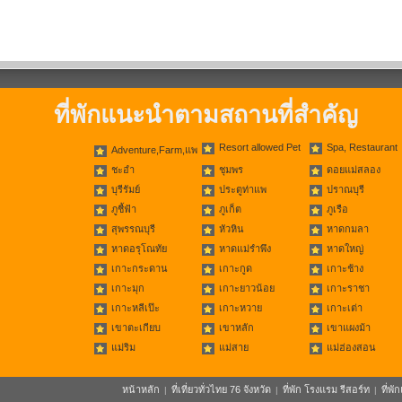
ที่พักแนะนำตามสถานที่สำคัญ
Resort allowed Pet
Spa, Restaurant
Adventure,Farm,แพ
ชะอำ
ชุมพร
ดอยแม่สลอง
บุรีรัมย์
ประตูท่าแพ
ปราณบุรี
ภูชี้ฟ้า
ภูเก็ต
ภูเรือ
สุพรรณบุรี
หัวหิน
หาดกมลา
หาดอรุโณทัย
หาดแม่รำพึง
หาดใหญ่
เกาะกระดาน
เกาะกูด
เกาะช้าง
เกาะมุก
เกาะยาวน้อย
เกาะราชา
เกาะหลีเป๊ะ
เกาะหวาย
เกาะเต่า
เขาตะเกียบ
เขาหลัก
เขาแผงม้า
แม่ริม
แม่สาย
แม่ฮ่องสอน
หน้าหลัก
ที่เที่ยวทั่วไทย 76 จังหวัด
ที่พัก โรงแรม รีสอร์ท
ที่พ
|
|
|