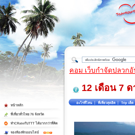
ใต้
คอม เว็บกำจัดปลวกอั
12 เดือน 7 ด
อะไรที่ไหน
ที่เที่ยวสุดฮิต
Trip เด็ด
หน้าหลัก
ที่เที่ยวทั่วไทย 76 จังหวัด
ทำCRateกับTTT ได้มากกว่าที่คิด
จองห้องพักออนไลน์