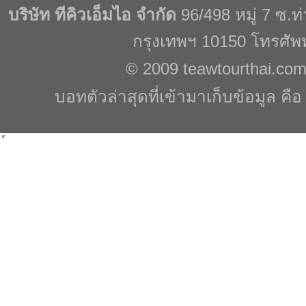
บริษัท ทีคิวเอ็มไอ จำกัด
96/498 หมู่ 7 ซ.
กรุงเทพฯ 10150 โทรศัพ
© 2009
teawtourthai.co
บอทตัวล่าสุดที่เข้ามาเก็บข้อมูล คื