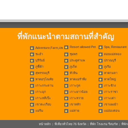
ที่พักแนะนำตามสถานที่สำคัญ
Resort allowed Pet
Spa, Restaurant
Adventure,Farm,แพ
ชะอำ
ชุมพร
ดอยแม่สลอง
บุรีรัมย์
ประตูท่าแพ
ปราณบุรี
ภูชี้ฟ้า
ภูเก็ต
ภูเรือ
สุพรรณบุรี
หัวหิน
หาดกมลา
หาดอรุโณทัย
หาดแม่รำพึง
หาดใหญ่
เกาะกระดาน
เกาะกูด
เกาะช้าง
เกาะมุก
เกาะยาวน้อย
เกาะราชา
เกาะหลีเป๊ะ
เกาะหวาย
เกาะเต่า
เขาตะเกียบ
เขาหลัก
เขาแผงม้า
แม่ริม
แม่สาย
แม่ฮ่องสอน
หน้าหลัก
ที่เที่ยวทั่วไทย 76 จังหวัด
ที่พัก โรงแรม รีสอร์ท
ที่พ
|
|
|