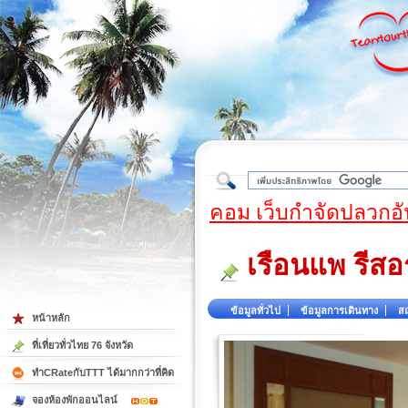
ใต้
คอม เว็บกำจัดปลวกอั
เรือนแพ รีสอ
ข้อมูลทั่วไป
ข้อมูลการเดินทาง
สถ
หน้าหลัก
ที่เที่ยวทั่วไทย 76 จังหวัด
ทำCRateกับTTT ได้มากกว่าที่คิด
จองห้องพักออนไลน์