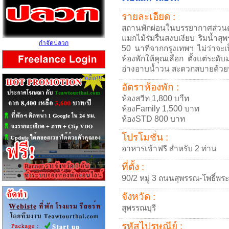
รายละเอียด :
สถานพักผ่อนในบรรยากาศส่วนต
แมกไม้ร่มรื่นสงบเงียบ ริมน้ำ
กำจัดปลวก
50 นาทีจากกรุงเทพฯ ไม่ว่าจะเป
ห้องพักให้คุณเลือก ตั้งแต่ระด
อ่างอาบน้ำวน สะดวกสบายด้วยบร
อัตราห้องพัก :
ห้องสวีท 1,800 บาืท
ห้องFamily 1,500 บาท
ห้องSTD 800 บาท
โปรโมชั่น :
อาหารเช้าฟรี สำหรับ 2 ท่าน
ที่ตั้ง :
90/2 หมู่ 3 ถนนสุพรรณ-โพธิ์พร
จังหวัด :
สุพรรณบุรี
รหัสไปรษณีย์ :