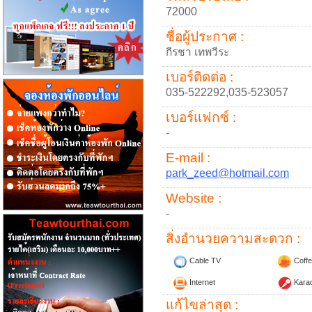
72000
ชื่อผู้ประกาศ :
กีรชา เทพวีระ
เบอร์ติดต่อ :
035-522292,035-523057
เบอร์แฟกซ์ :
-
E-mail :
park_zeed@hotmail.com
Website :
-
สิ่งอำนวยความสะดวก :
Cable TV
Coffe
Internet
Kara
แก้ไขล่าสุด :