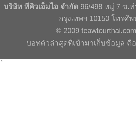
บริษัท ทีคิวเอ็มไอ จำกัด
96/498 หมู่ 7 ซ.
กรุงเทพฯ 10150 โทรศัพ
© 2009
teawtourthai.co
บอทตัวล่าสุดที่เข้ามาเก็บข้อมูล คื