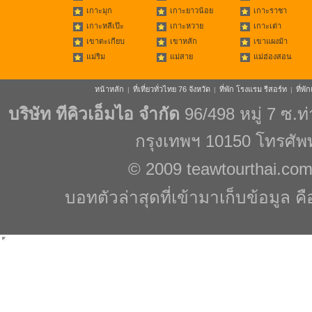
เกาะมุก
เกาะยาวน้อย
เกาะราชา
เกาะหลีเป๊ะ
เกาะหวาย
เกาะเต่า
เขาตะเกียบ
เขาหลัก
เขาแผงม้า
แม่ริม
แม่สาย
แม่ฮ่องสอน
หน้าหลัก
ที่เที่ยวทั่วไทย 76 จังหวัด
ที่พัก โรงแรม รีสอร์ท
ที่พ
|
|
|
บริษัท ทีคิวเอ็มไอ จำกัด
96/498 หมู่ 7 ซ.
กรุงเทพฯ 10150 โทรศัพ
© 2009
teawtourthai.co
บอทตัวล่าสุดที่เข้ามาเก็บข้อมูล ค