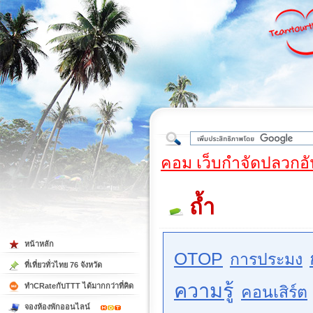
ใต้
คอม เว็บกำจัดปลวกอั
ถ้ำ
หน้าหลัก
OTOP
การประมง
ที่เที่ยวทั่วไทย 76 จังหวัด
ความรู้
ทำCRateกับTTT ได้มากกว่าที่คิด
คอนเสิร์ต
จองห้องพักออนไลน์