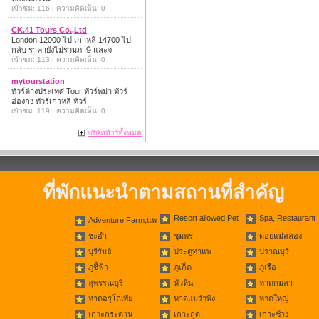
เข้าชม: 116 | ความคิดเห็น: 0
CK.41 Tours Co.,Ltd
London 12000 ไป เกาหลี 14700 ไป
กลับ ราคายังไม่รวมภาษี และจ
เข้าชม: 113 | ความคิดเห็น: 0
mytourstation
ทัวร์ต่างประเทศ Tour ทัวร์พม่า ทัวร์
ฮ่องกง ทัวร์เกาหลี ทัวร์
เข้าชม: 119 | ความคิดเห็น: 0
บริษัททัวร์ทั้งหมด
ที่พักแนะนำตามสถานที่สำคัญ
Resort allowed Pet
Spa, Restaurant
Adventure,Farm,แพ
ชะอำ
ชุมพร
ดอยแม่สลอง
บุรีรัมย์
ประตูท่าแพ
ปราณบุรี
ภูชี้ฟ้า
ภูเก็ต
ภูเรือ
สุพรรณบุรี
หัวหิน
หาดกมลา
หาดอรุโณทัย
หาดแม่รำพึง
หาดใหญ่
เกาะกระดาน
เกาะกูด
เกาะช้าง