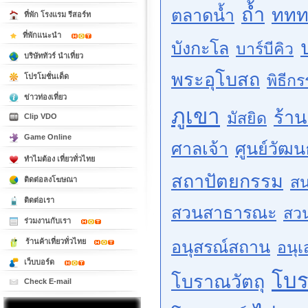
ถ้ำ
ททท
ตลาดน้ำ
ที่พัก โรงแรม รีสอร์ท
ที่พักแนะนำ
บังกะโล
บาร์บีคิว
บริษัททัวร์ นำเที่ยว
พระอุโบสถ
พิธีก
โปรโมชั่นเด็ด
ข่าวท่องเที่ยว
ภูเขา
ร้า
มัสยิด
Clip VDO
Game Online
ศาลเจ้า
ศูนย์วัฒ
ทำไมต้อง เที่ยวทั่วไทย
สถาปัตยกรรม
สน
ติดต่อลงโฆษณา
ติดต่อเรา
สวนสาธารณะ
สว
ร่วมงานกับเรา
ร้านค้าเที่ยวทั่วไทย
อนุสรณ์สถาน
อนุเ
เว็บบอร์ด
โบ
โบราณวัตถุ
Check E-mail