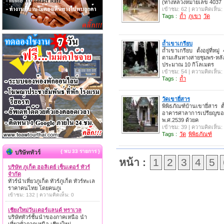
(ทางหลวงหมายเลข 4037
เข้าชม: 62 | ความคิดเห็น:
Tags :
ถ้ำ
ภูเขา
วัด
ถ้ำเขาเกรียบ
ถ้ำเขาเกรียบ ตั้งอยู่ที่
ตามเส้นทางสายชุมพร-หล
ประมาณ 10 กิโลเมตร
เข้าชม: 54 | ความคิดเห็น:
Tags :
ถ้ำ
วัดเขายี่สาร
พิพิธภัณฑ์บ้านเขายี่สาร ต
อาคารศาลาการเปรียญของวัด
พ.ศ.2539 ด้วยค
เข้าชม: 39 | ความคิดเห็น:
Tags :
วัด
พิพิธภัณฑ์
{ พบ 33 รายการ }
บริษัททัวร์
หน้า :
1
2
3
4
5
บริษัท ภูเก็ต ฮอลิเดย์ เซ็นเตอร์ ทัวร์
จำกัด
ทัวร์นำเที่ยวภูเก็ต ทัวร์ภูเก็ต ทัวร์ทะเล
ราคาคนไทย โดยคนภูเ
เข้าชม: 132 | ความคิดเห็น: 0
เชียงใหม่วันเดอร์แลนด์ ทราเวล
บริษัททัวร์ชั้นนำของภาคเหนือ นำ