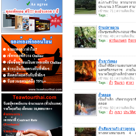
ต.เกาะสำโรง หากมาจากวั
ประมาณ 3 กิโลเมตร สาม
เข้าชม: 71 | ความคิดเห็น:
Tags :
บ้านปลายอวน
เป็นชุมชนที่ประกอบอาชี
เข้าชม: 48 | ความคิดเห็น:
Tags :
ฟาร์มเกษตร
กิจก
ถ้ำเขาวังทอง
เป็นถ้ำที่มีความงดงามทาง
นครศรีธรรมราช ภายในถ้
ขนาดใหญ่บ้างเล็กบ้างหลา
เข้าชม: 61 | ความคิดเห็น:
Tags :
ถ้ำ
ปีนเขา
ศาลา
ถ้ำตลอด
เป็นถ้ำเล็ก เกิดจากภูเขา
ตลอด
เข้าชม: 50 | ความคิดเห็น:
Tags :
ถ้ำ
ภูเขา
ประวัติศ
ถ้ำเสือเขาแก้ว อ่าวลูกธนู
ทางหลวงหมายเลข 4 แล