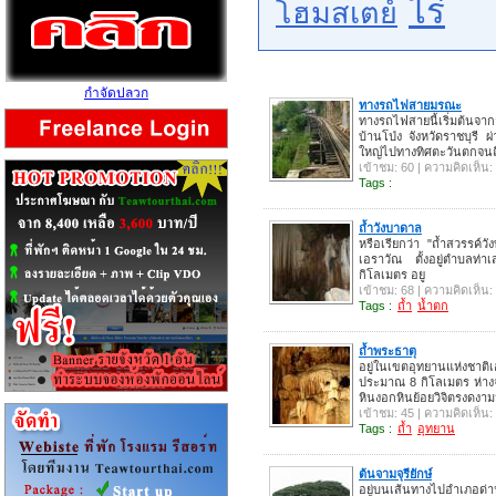
ไร่
โฮมสเตย์
กำจัดปลวก
ทางรถไฟสายมรณะ
ทางรถไฟสายนี้เริ่มต
บ้านโป่ง จังหวัดราชบุรี 
ใหญ่ไปทางทิศตะวันตกจนถ
เข้าชม: 60 | ความคิดเห็น:
Tags :
ถ้ำวังบาดาล
หรือเรียกว่า "ถ้ำสวรรค์ว
เอราวัณ ตั้งอยู่ตำบลท่
กิโลเมตร อยู
เข้าชม: 68 | ความคิดเห็น:
Tags :
ถ้ำ
น้ำตก
ถ้ำพระธาตุ
อยู่ในเขตอุทยานแห่งชาต
ประมาณ 8 กิโลเมตร ห่างจ
หินงอกหินย้อยวิจิตรงดงา
เข้าชม: 45 | ความคิดเห็น:
Tags :
ถ้ำ
อุทยาน
ต้นจามจุรียักษ์
อยู่บนเส้นทางไปอำเภอด่า