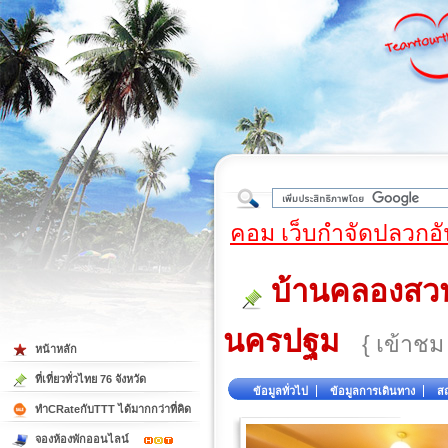
ใต้
คอม เว็บกำจัดปลวกอั
บ้านคลองสวน
นครปฐม
{ เข้าชม
หน้าหลัก
ที่เที่ยวทั่วไทย 76 จังหวัด
ข้อมูลทั่วไป
ข้อมูลการเดินทาง
สถ
ทำCRateกับTTT ได้มากกว่าที่คิด
จองห้องพักออนไลน์