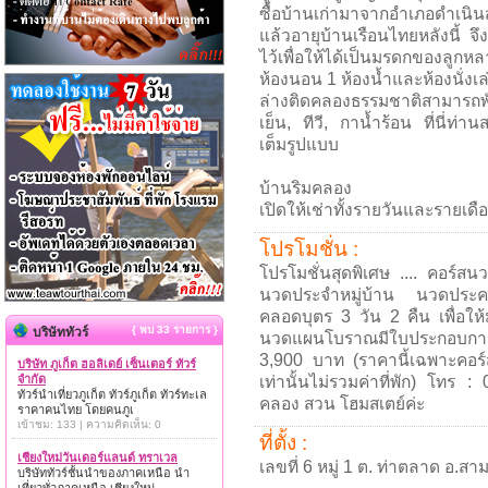
ซื้อบ้านเก่ามาจากอำเภอดำเนินส
แล้วอายุบ้านเรือนไทยหลังนี้ จึ
ไว้เพื่อให้ได้เป็นมรดกของลู
ห้องนอน 1 ห้องน้ำและห้องนั่งเล่
ล่างติดคลองธรรมชาติสามารถพั
เย็น, ทีวี, กาน้ำร้อน ที่นี่ท
เต็มรูปแบบ
บ้านริมคลอง
เปิดให้เช่าทั้งรายวันและรายเดื
โปรโมชั่น :
โปรโมชั่นสุดพิเศษ .... คอร์
นวดประจำหมู่บ้าน นวดประคบ+
คลอดบุตร 3 วัน 2 คืน เพื่อให
{ พบ 33 รายการ }
บริษัททัวร์
นวดแผนโบราณมีใบประกอบการ เ
3,900 บาท (ราคานี้เฉพาะคอ
บริษัท ภูเก็ต ฮอลิเดย์ เซ็นเตอร์ ทัวร์
จำกัด
เท่านั้นไม่รวมค่าที่พัก) โทร
ทัวร์นำเที่ยวภูเก็ต ทัวร์ภูเก็ต ทัวร์ทะเล
คลอง สวน โฮมสเตย์ค่ะ
ราคาคนไทย โดยคนภูเ
เข้าชม: 133 | ความคิดเห็น: 0
ที่ตั้ง :
เชียงใหม่วันเดอร์แลนด์ ทราเวล
เลขที่ 6 หมู่ 1 ต. ท่าตลาด อ.
บริษัททัวร์ชั้นนำของภาคเหนือ นำ