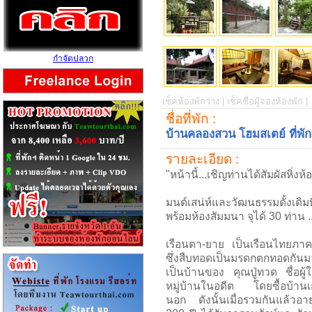
กำจัดปลวก
เช็คห้องพักว่าง |
เช็คชื่อผู้จองห้องพัก |
ชื่อที่พัก :
บ้านคลองสวน โฮมสเตย์ ที่พั
รายละเอียด :
"หน้านี้...เชิญท่านได้สัมผัสหิ่
มนต์เสน่ห์และวัฒนธรรมดั้งเดิม
พร้อมห้องสัมมนา จุได้ 30 ท่าน ..
เรือนตา-ยาย เป็นเรือนไทยภาคก
ซึ่งสืบทอดเป็นมรดกตกทอดกันมา
เป็นบ้านของ คุณปู่ทวด ชื่อผู้
หมู่บ้านในอดีต โดยซื้อบ้านเ
นอก ดังนั้นเมื่อรวมกันแล้วอาย