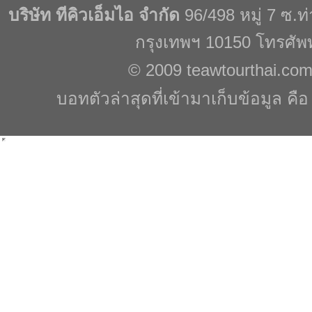
บริษัท ทีคิวเอ็มไอ จำกัด
96/498 หมู่ 7 ซ.
กรุงเทพฯ 10150 โทรศัพ
© 2009
teawtourthai.co
บอทตัวล่าสุดที่เข้ามาเก็บข้อมูล คื