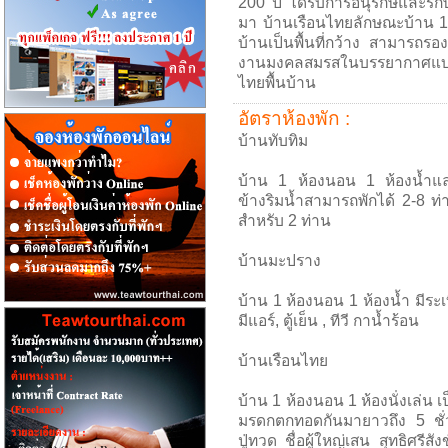
200 ปี ได้รับการอนุรักษ์และรั
มา บ้านเรือนไทยลักษณะบ้าน 10
บ้านเป็นพื้นที่กว้าง สามารถรอ
งานมงคลสมรสในบรรยากาศแบบ
ไทยพื้นบ้าน
อัตราห้องพัก :
บ้านทับทิม
บ้าน 1 ห้องนอน 1 ห้องน้ำและห
ข้างริมน้ำสามารถพักได้ 2-8 ท่าน
สำหรับ 2 ท่าน
บ้านมะปราง
บ้าน 1 ห้องนอน 1 ห้องน้ำ มีระ
มีแอร์, ตู้เย็น , ทีวี กาน้ำร้อน
บ้านเรือนไทย
บ้าน 1 ห้องนอน 1 ห้องนั่งเล่น เป
มรดกตกทอดกันมายาวถึง 5 ชั่ว
ปู่ทวด ชื่อผู้ใหญ่เสน สุทธิศรีส