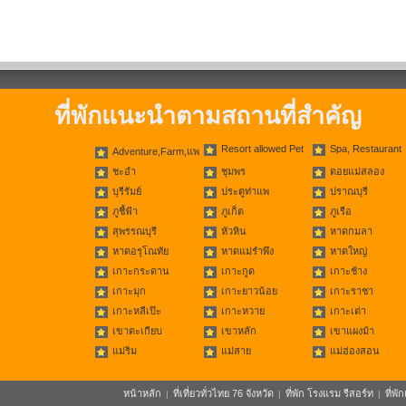
ที่พักแนะนำตามสถานที่สำคัญ
Resort allowed Pet
Spa, Restaurant
Adventure,Farm,แพ
ชะอำ
ชุมพร
ดอยแม่สลอง
บุรีรัมย์
ประตูท่าแพ
ปราณบุรี
ภูชี้ฟ้า
ภูเก็ต
ภูเรือ
สุพรรณบุรี
หัวหิน
หาดกมลา
หาดอรุโณทัย
หาดแม่รำพึง
หาดใหญ่
เกาะกระดาน
เกาะกูด
เกาะช้าง
เกาะมุก
เกาะยาวน้อย
เกาะราชา
เกาะหลีเป๊ะ
เกาะหวาย
เกาะเต่า
เขาตะเกียบ
เขาหลัก
เขาแผงม้า
แม่ริม
แม่สาย
แม่ฮ่องสอน
หน้าหลัก
ที่เที่ยวทั่วไทย 76 จังหวัด
ที่พัก โรงแรม รีสอร์ท
ที่พ
|
|
|