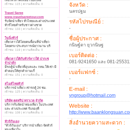
เที่ยวทั่วภาคเหนือ เชียงใหม่
จังหวัด :
เข้าชม: 115 | ความคิดเห็น: 0
นครปฐม
Travel Spree
www.travelspreetour.com
รหัสไปรษณีย์ :
รับจัดนำเที่ยว ทั่วไทยและต่างประเทศ
ทัวร์ไทยสำหรับชาวต่างชาต
-
เข้าชม: 133 | ความคิดเห็น: 0
ชื่อผู้ประกาศ :
วินนิ่งทัวร์
เที่ยวลาวใต้โดยคนพื้อนที่นำเที่ยว
กนิษฐ์ดา ยุวกนิษฐ
โดยตรง ประสบการณ์ยาวนาน บริ
เข้าชม: 119 | ความคิดเห็น: 0
เบอร์ติดต่อ :
เที่ยวลาวใต้กับทัวร์ลาวใต้ ปากเซ
081-9241650 และ 081-25531
จำปาสัก
มีรถตู้นำเที่ยวที่อุบลและ กทม.ให้เช่า มี
คำตอบให้ทุกคำถามเกี่
เบอร์แฟกซ์ :
เข้าชม: 151 | ความคิดเห็น: 0
-
สไมล์ไทยทัวร์
บริการนำเที่ยว เช่ารถตู้ 24 ชม.
E-mail :
เข้าชม: 125 | ความคิดเห็น: 0
yngroup@hotmail.com
บริษัท คูลทริป ทราเวล จำกัด
บริการรับจัดนำท่องเที่ยว ในประเทศ
Website :
และ ต่างประเทศ รับจองที่
http://www.baanklongsuan.c
เข้าชม: 108 | ความคิดเห็น: 0
ทัวร์กันเอง
สิ่งอำนวยความสะดวก :
"ทัวร์กันเอง" บริการนำเที่ยว จัดทัวร์
ท่องเที่ยวใน