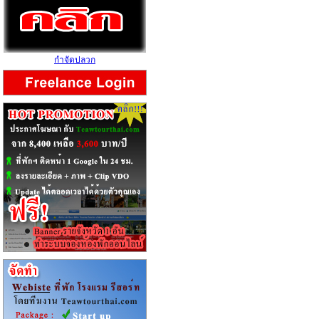
กำจัดปลวก