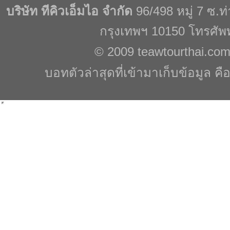
บริษัท ทีคิวเอ็มไอ จำกัด
96/498 หมู่ 7 ซ.
กรุงเทพฯ 10150 โทรศัพ
© 2009
teawtourthai.co
บอทตัวล่าสุดที่เข้ามาเก็บข้อมูล คื