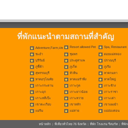
ที่พักแนะนำตามสถานที่สำคัญ
Resort allowed Pet
Spa, Restaurant
Adventure,Farm,แพ
ชะอำ
ชุมพร
ดอยแม่สลอง
บุรีรัมย์
ประตูท่าแพ
ปราณบุรี
ภูชี้ฟ้า
ภูเก็ต
ภูเรือ
สุพรรณบุรี
หัวหิน
หาดกมลา
หาดอรุโณทัย
หาดแม่รำพึง
หาดใหญ่
เกาะกระดาน
เกาะกูด
เกาะช้าง
เกาะมุก
เกาะยาวน้อย
เกาะราชา
เกาะหลีเป๊ะ
เกาะหวาย
เกาะเต่า
เขาตะเกียบ
เขาหลัก
เขาแผงม้า
แม่ริม
แม่สาย
แม่ฮ่องสอน
หน้าหลัก
ที่เที่ยวทั่วไทย 76 จังหวัด
ที่พัก โรงแรม รีสอร์ท
ที่พ
|
|
|