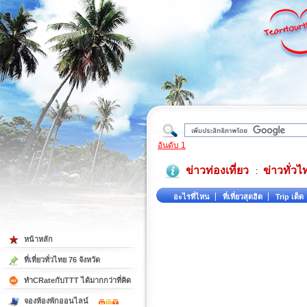
ใต้
อันดับ 1
ข่าวท่องเที่ยว
ข่าวทั่วไ
:
อะไรที่ไหน
ที่เที่ยวสุดฮิต
Trip เด็ด
หน้าหลัก
ที่เที่ยวทั่วไทย 76 จังหวัด
ทำCRateกับTTT ได้มากกว่าที่คิด
จองห้องพักออนไลน์