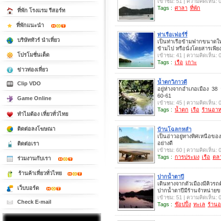
เข้าชม: 51 | ความคิดเห็น: 
Tags :
ศาลา
ที่พัก
ที่พัก โรงแรม รีสอร์ท
ที่พักแนะนำ
ท่าเรือเฟอร์รี่
บริษัททัวร์ นำเที่ยว
เป็นท่าเรือข้ามฟากขนาดให
ข้ามไป หรือนั่งโดยสารเพียง
โปรโมชั่นเด็ด
เข้าชม: 41 | ความคิดเห็น: 
Tags :
เรือ
เกาะ
ข่าวท่องเที่ยว
น้ำตกวิภาวดี
Clip VDO
อยู่ห่างจากอำเภอเมือง 3
60-61
Game Online
เข้าชม: 45 | ความคิดเห็น: 
Tags :
น้ำตก
เรือ
ร้านอา
ทำไมต้อง เที่ยวทั่วไทย
ติดต่อลงโฆษณา
บ้านโฉลกหลำ
เป็นอ่าวอยู่ทางทิศเหนือข
อย่างดี
ติดต่อเรา
เข้าชม: 60 | ความคิดเห็น: 
Tags :
การประมง
เรือ
ตล
ร่วมงานกับเรา
ร้านค้าเที่ยวทั่วไทย
ปากน้ำตาปี
เดินทางจากตัวเมืองมีคิวร
เว็บบอร์ด
ปากน้ำตาปีมีร้านจำหน่าย
เข้าชม: 51 | ความคิดเห็น: 
Check E-mail
Tags :
ช๊อปปิ้ง
ทะเล
ร้าน