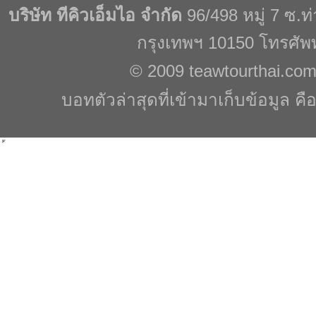
บริษัท ทีคิวเอ็มไอ จำกัด
96/498 หมู่ 7 ซ.
กรุงเทพฯ 10150 โทรศัพ
© 2009
teawtourthai.co
บอทตัวล่าสุดที่เข้ามาเก็บข้อมูล คื