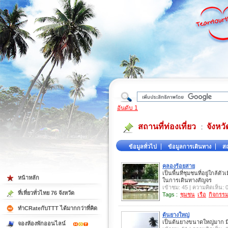
ใต้
อันดับ 1
สถานที่ท่องเที่ยว
จังหว
:
ข้อมูลทั่วไป
ข้อมูลการเดินทาง
สถ
คลองร้อยสาย
เป็นพื้นที่ชุมชนที่อยู่ใกล้ตั
หน้าหลัก
ในการเดินทางสัญจร
เข้าชม: 45 | ความคิดเห็น: 
ที่เที่ยวทั่วไทย 76 จังหวัด
Tags :
ชุมชน
เรือ
กิจกรร
ทำCRateกับTTT ได้มากกว่าที่คิด
ต้นยางใหญ่
เป็นต้นยางขนาดใหญ่มาก 
จองห้องพักออนไลน์