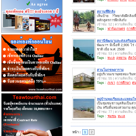
สถานที่ฝึกลิง
เห็นป้าย ?วิทยาลัยฝึกลิ
หลักสูตรการฝึกลิงกัง
เข้าชม: 52 | ความคิดเห็น: 
Tags :
ฟาร์มเกษตร
การศึ
สถานีพัฒนาและส่งเสริมอนุร
พัฒนาฯ มีเนื้อที่ 2,906 ไ
ชาติ เมื่อ พ.ศ. 2508
เข้าชม: 53 | ความคิดเห็น: 
Tags :
ทะเล
อุทยาน
สัตว์ป
สวนโมกขพลาราม
อยู่บริเวณเขาพุทธทอง ริม
เข้าชม: 55 | ความคิดเห็น: 
Tags :
ภูเขา
การศึกษา
ศู
หมู่บ้านพุมเรียงและแหลมโพธ
เป็นชุมชนชาวมุสลิมเป็นส่ว
เงิน หรือดิ้นทองสวยงาม ค
เข้าชม: 77 | ความคิดเห็น: 
Tags :
ชุมชน
ทะเล
หน้า :
1
2