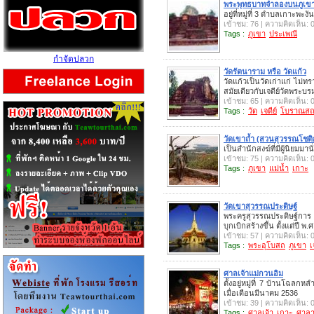
พระพุทธบาทจำลองบนภูเขาว
อยู่ที่หมู่ที่ 3 ตำบลเกาะ
เข้าชม: 76 | ความคิดเห็น: 
Tags :
ภูเขา
ประเพณี
กำจัดปลวก
วัดรัตนาราม หรือ วัดแก้ว
วัดแก้วเป็นวัดเก่าแก่ ไม่ท
สมัยเดียวกับเจดีย์วัดพระบ
เข้าชม: 65 | ความคิดเห็น: 
Tags :
วัด
เจดีย์
โบราณส
วัดเขาถ้ำ (สวนสุวรรณโชต
เป็นสำนักสงฆ์ที่มีผู้นิยมม
เข้าชม: 75 | ความคิดเห็น: 
Tags :
ภูเขา
แม่น้ำ
เกาะ
วัดเขาสุวรรณประดิษฐ์
พระครูสุวรรณประดิษฐ์การ 
บุกเบิกสร้างขึ้น ตั้งแต่ปี พ.
เข้าชม: 57 | ความคิดเห็น: 
Tags :
พระอุโบสถ
ภูเขา
เ
ศาลเจ้าแม่กวนอิม
ตั้งอยู่หมู่ที่ 7 บ้านโฉ
เมื่อเดือนมีนาคม 2536
เข้าชม: 39 | ความคิดเห็น: 
Tags :
ศาลเจ้า
เกาะ
ศาล