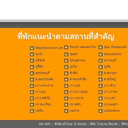
ที่พักแนะนำตามสถานที่สำคัญ
Resort allowed Pet
Spa, Restaurant
Adventure,Farm,แพ
ชะอำ
ชุมพร
ดอยแม่สลอง
บุรีรัมย์
ประตูท่าแพ
ปราณบุรี
ภูชี้ฟ้า
ภูเก็ต
ภูเรือ
สุพรรณบุรี
หัวหิน
หาดกมลา
หาดอรุโณทัย
หาดแม่รำพึง
หาดใหญ่
เกาะกระดาน
เกาะกูด
เกาะช้าง
เกาะมุก
เกาะยาวน้อย
เกาะราชา
เกาะหลีเป๊ะ
เกาะหวาย
เกาะเต่า
เขาตะเกียบ
เขาหลัก
เขาแผงม้า
แม่ริม
แม่สาย
แม่ฮ่องสอน
หน้าหลัก
ที่เที่ยวทั่วไทย 76 จังหวัด
ที่พัก โรงแรม รีสอร์ท
ที่พ
|
|
|