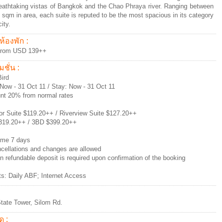
eathtaking vistas of Bangkok and the Chao Phraya river. Ranging between
 sqm in area, each suite is reputed to be the most spacious in its category
city.
ห้องพัก :
 from USD 139++
ชั่น :
Bird
Now - 31 Oct 11 / Stay: Now - 31 Oct 11
nt 20% from normal rates
or Suite $119.20++ / Riverview Suite $127.20++
319.20++ / 3BD $399.20++
ime 7 days
cellations and changes are allowed
on refundable deposit is required upon confirmation of the booking
ts: Daily ABF; Internet Access
tate Tower, Silom Rd.
ด :