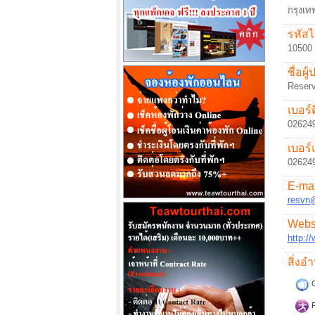
กรุงเ
รหัสไ
10500
ชื่อผู
Reserv
เบอร์ต
02624
เบอร์
02624
E-mai
resvn
Websi
http:/
สิ่ง
C
F