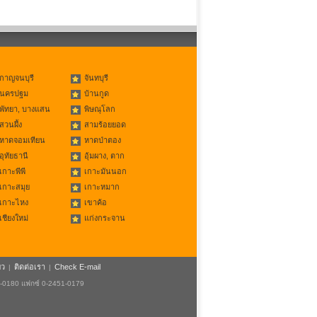
กาญจนบุรี
จันทบุรี
นครปฐม
บ้านกูด
พัทยา, บางแสน
พิษณุโลก
สวนผึ้ง
สามร้อยยอด
หาดจอมเทียน
หาดป่าตอง
อุทัยธานี
อุ้มผาง, ตาก
เกาะพีพี
เกาะมันนอก
เกาะสมุย
เกาะหมาก
เกาะไหง
เขาค้อ
เชียงใหม่
แก่งกระจาน
ยว
ติดต่อเรา
Check E-mail
|
|
1-0180 แฟกซ์ 0-2451-0179