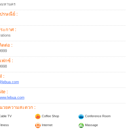
ทพมหานคร
ปรษณีย์ :
้ประกาศ :
ations
ิดต่อ :
9999
แฟกซ์ :
9998
l :
@lebua.com
te :
/www.lebua.com
อำนวยความสะดวก :
able TV
Coffee Shop
Conference Room
itness
Internet
Massage