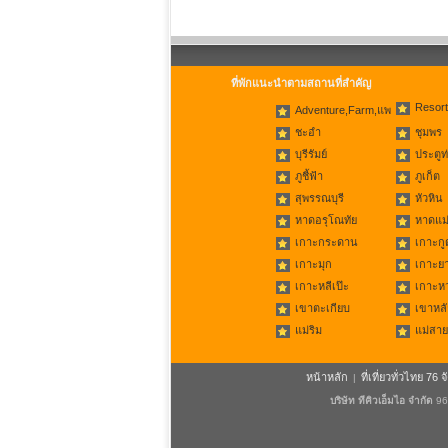
ที่พักแนะนำตามสถานที่สำคัญ
Resort
Adventure,Farm,แพ
ชะอำ
ชุมพร
บุรีรัมย์
ประตูท
ภูชี้ฟ้า
ภูเก็ต
สุพรรณบุรี
หัวหิน
หาดอรุโณทัย
หาดแม่
เกาะกระดาน
เกาะกู
เกาะมุก
เกาะย
เกาะหลีเป๊ะ
เกาะห
เขาตะเกียบ
เขาหลั
แม่ริม
แม่สาย
หน้าหลัก
ที่เที่ยวทั่วไทย 76 จ
|
บริษัท ทีคิวเอ็มไอ จำกัด
96/