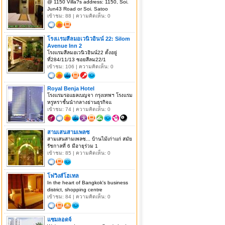
@ 1150 Villa?s address: 1150, Soi.
Jun43 Road or Soi. Satoo
เข้าชม: 88 | ความคิดเห็น: 0
โรงเเรมสีลมอเวนิวอินน์ 22: Silom
Avenue Inn 2
โรงเเรมสีลมอเวนิวอินน์22 ตั้งอยู่
ที่284/11/13 ซอยสีลม22/1
เข้าชม: 106 | ความคิดเห็น: 0
Royal Benja Hotel
โรงแรมรอแยลเบญจา กรุงเทพฯ โรงแรม
หรูหราชั้นนำกลางย่านธุรกิจแ
เข้าชม: 74 | ความคิดเห็น: 0
สามเสนสามเพลซ
สามเสนสามเพลซ... บ้านไม้เก่าแก่ สมัย
รัชกาลที่ 6 มีอายุร่วม 1
เข้าชม: 85 | ความคิดเห็น: 0
โฟวิงส์โฮเทล
In the heart of Bangkok's business
district, shopping centre
เข้าชม: 84 | ความคิดเห็น: 0
แซมลอดจ์