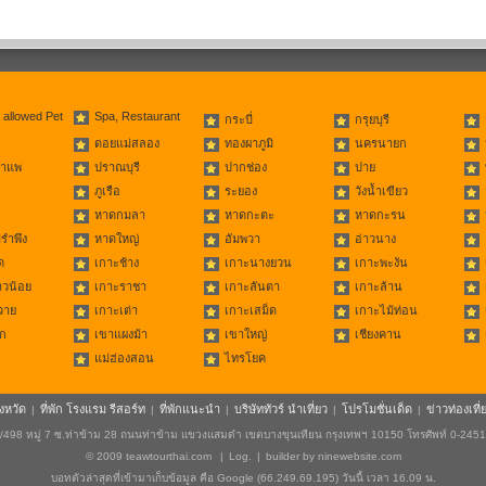
 allowed Pet
Spa, Restaurant
กระบี่
กรุยบุรี
ดอยแม่สลอง
ทองผาภูมิ
นครนายก
่าแพ
ปราณบุรี
ปากช่อง
ปาย
ภูเรือ
ระยอง
วังน้ำเขียว
หาดกมลา
หาดกะตะ
หาดกะรน
รำพึง
หาดใหญ่
อัมพวา
อ่าวนาง
ด
เกาะช้าง
เกาะนางยวน
เกาะพะงัน
าวน้อย
เกาะราชา
เกาะลันตา
เกาะล้าน
วาย
เกาะเต่า
เกาะเสม็ด
เกาะไม้ท่อน
ก
เขาแผงม้า
เขาใหญ่
เชียงคาน
แม่ฮ่องสอน
ไทรโยค
ังหวัด
ที่พัก โรงแรม รีสอร์ท
ที่พักแนะนำ
บริษัททัวร์ นำเที่ยว
โปรโมชั่นเด็ด
ข่าวท่องเที่
|
|
|
|
|
498 หมู่ 7 ซ.ท่าข้าม 28 ถนนท่าข้าม แขวงแสมดำ เขตบางขุนเทียน กรุงเทพฯ 10150 โทรศัพท์ 0-245
© 2009
teawtourthai.com
|
Log.
|
builder by
ninewebsite.com
บอทตัวล่าสุดที่เข้ามาเก็บข้อมูล คือ Google (66.249.69.195) วันนี้ เวลา 16.09 น.