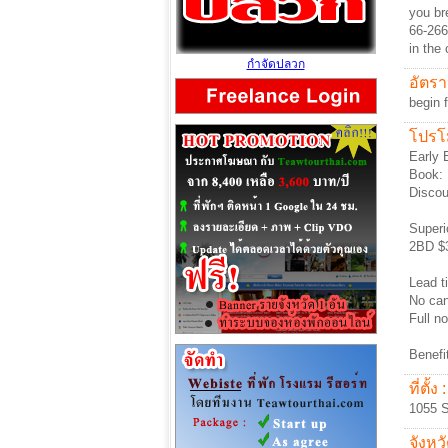
you br
66-266
in the 
กำจัดปลวก
อัตรา
begin
โปรโม
Early 
Book: 
Discou
Superi
2BD $
Lead t
No can
Full n
Benefi
ที่ตั้ง :
1055 S
จังหวั