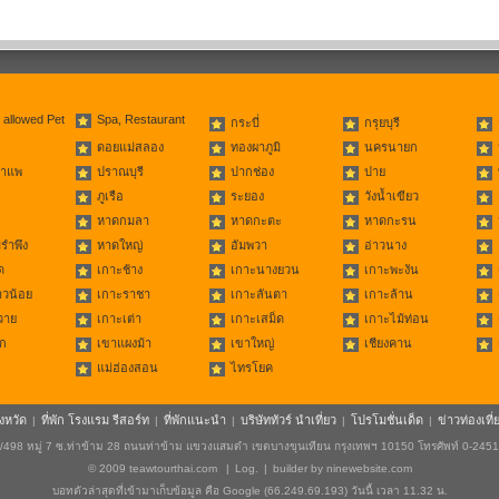
 allowed Pet
Spa, Restaurant
กระบี่
กรุยบุรี
ดอยแม่สลอง
ทองผาภูมิ
นครนายก
่าแพ
ปราณบุรี
ปากช่อง
ปาย
ภูเรือ
ระยอง
วังน้ำเขียว
หาดกมลา
หาดกะตะ
หาดกะรน
รำพึง
หาดใหญ่
อัมพวา
อ่าวนาง
ด
เกาะช้าง
เกาะนางยวน
เกาะพะงัน
าวน้อย
เกาะราชา
เกาะลันตา
เกาะล้าน
วาย
เกาะเต่า
เกาะเสม็ด
เกาะไม้ท่อน
ก
เขาแผงม้า
เขาใหญ่
เชียงคาน
แม่ฮ่องสอน
ไทรโยค
ังหวัด
ที่พัก โรงแรม รีสอร์ท
ที่พักแนะนำ
บริษัททัวร์ นำเที่ยว
โปรโมชั่นเด็ด
ข่าวท่องเที่
|
|
|
|
|
498 หมู่ 7 ซ.ท่าข้าม 28 ถนนท่าข้าม แขวงแสมดำ เขตบางขุนเทียน กรุงเทพฯ 10150 โทรศัพท์ 0-245
© 2009
teawtourthai.com
|
Log.
|
builder by
ninewebsite.com
บอทตัวล่าสุดที่เข้ามาเก็บข้อมูล คือ Google (66.249.69.193) วันนี้ เวลา 11.32 น.