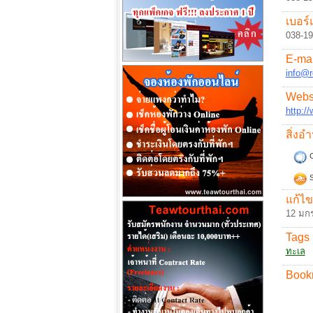
เบอร์
038-1
E-mai
info@r
Websi
http:/
สิ่ง
C
S
แก้ไข
12 มก
Tags 
ทะเล
Book