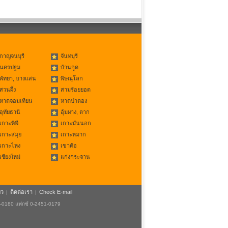
กาญจนบุรี
จันทบุรี
นครปฐม
บ้านกูด
พัทยา, บางแสน
พิษณุโลก
สวนผึ้ง
สามร้อยยอด
หาดจอมเทียน
หาดป่าตอง
อุทัยธานี
อุ้มผาง, ตาก
เกาะพีพี
เกาะมันนอก
เกาะสมุย
เกาะหมาก
เกาะไหง
เขาค้อ
เชียงใหม่
แก่งกระจาน
ยว
ติดต่อเรา
Check E-mail
|
|
1-0180 แฟกซ์ 0-2451-0179