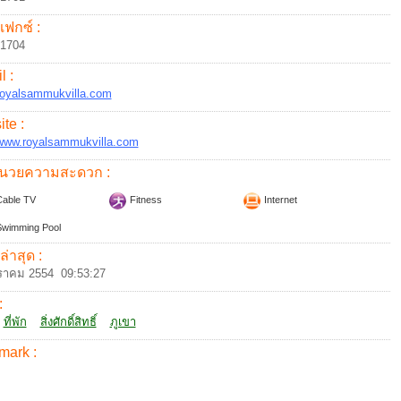
แฟกซ์ :
91704
l :
oyalsammukvilla.com
te :
/www.royalsammukvilla.com
อำนวยความสะดวก :
able TV
Fitness
Internet
wimming Pool
ล่าสุด :
ราคม 2554 09:53:27
:
ที่พัก
สิ่งศักดิ์สิทธิ์
ภูเขา
mark :