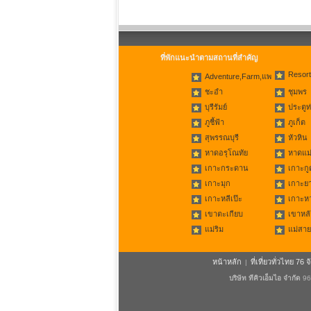
ที่พักแนะนำตามสถานที่สำคัญ
Resort
Adventure,Farm,แพ
ชะอำ
ชุมพร
บุรีรัมย์
ประตูท
ภูชี้ฟ้า
ภูเก็ต
สุพรรณบุรี
หัวหิน
หาดอรุโณทัย
หาดแม่
เกาะกระดาน
เกาะกู
เกาะมุก
เกาะย
เกาะหลีเป๊ะ
เกาะห
เขาตะเกียบ
เขาหลั
แม่ริม
แม่สาย
หน้าหลัก
ที่เที่ยวทั่วไทย 76 จ
|
บริษัท ทีคิวเอ็มไอ จำกัด
96/