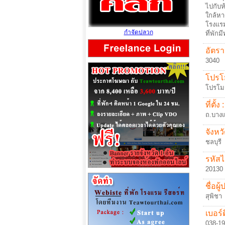
ไปกับห
ใกล้ห
โรงแร
กำจัดปลวก
ที่พักม
อัตรา
3040
โปรโม
โปรโมช
ที่ตั้ง :
ถ.บางแ
จังหวั
ชลบุรี
รหัสไ
20130
ชื่อผู
สุพิชา
เบอร์ต
038-1