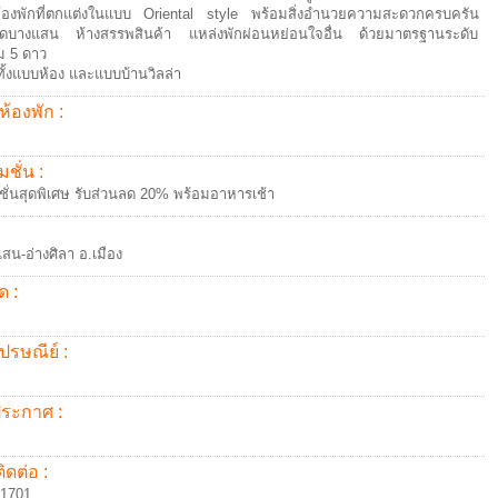
้องพักที่ตกแต่งในแบบ Oriental style พร้อมสิ่งอำนวยความสะดวกครบครัน
าดบางแสน ห้างสรรพสินค้า แหล่งพักผ่อนหย่อนใจอื่น ด้วยมาตรฐานระดับ
ม 5 ดาว
ีทั้งแบบห้อง และแบบบ้านวิลล่า
ห้องพัก :
ชั่น :
ั่นสุดพิเศษ รับส่วนลด 20% พร้อมอาหารเช้า
สน-อ่างศิลา อ.เมือง
ด :
ปรษณีย์ :
้ประกาศ :
ิดต่อ :
91701