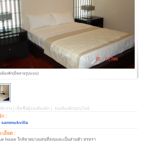
ห้องพัก(มีหลายรูปแบบ)
พักว่าง |
เช็คชื่อผู้จองห้องพัก |
จองห้องพักออนไลน์
พัก :
 sammukvilla
เอียด :
ue house ใกล้หาดบางแสนที่สงบและเป็นส่วนตัว หรูหรา