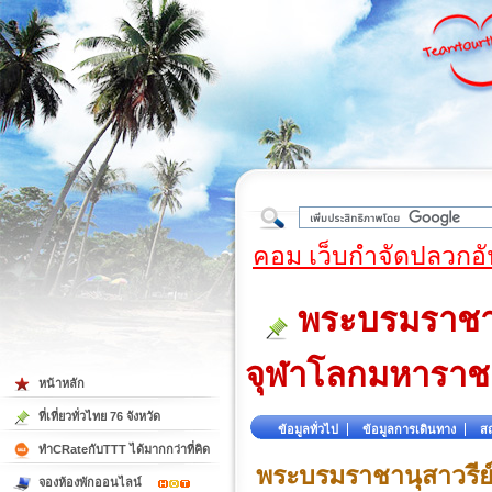
ใต้
คอม เว็บกำจัดปลวกอั
พระบรมราชาน
จุฬาโลกมหาราช
หน้าหลัก
ที่เที่ยวทั่วไทย 76 จังหวัด
ข้อมูลทั่วไป
ข้อมูลการเดินทาง
สถ
ทำCRateกับTTT ได้มากกว่าที่คิด
พระบรมราชานุสาวรีย
จองห้องพักออนไลน์