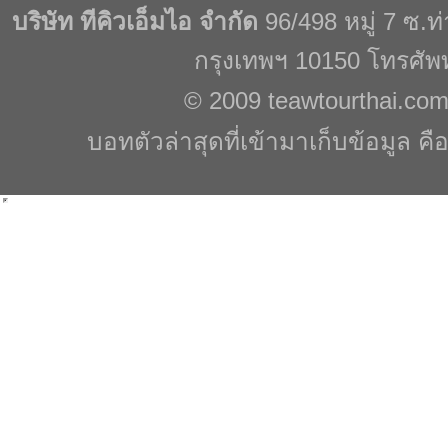
บริษัท ทีคิวเอ็มไอ จำกัด
96/498 หมู่ 7 ซ.
กรุงเทพฯ 10150 โทรศัพ
© 2009
teawtourthai.co
บอทตัวล่าสุดที่เข้ามาเก็บข้อมูล คื