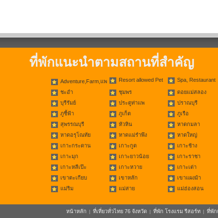
ที่พักแนะนำตามสถานที่สำคัญ
Resort allowed Pet
Spa, Restaurant
Adventure,Farm,แพ
ชะอำ
ชุมพร
ดอยแม่สลอง
บุรีรัมย์
ประตูท่าแพ
ปราณบุรี
ภูชี้ฟ้า
ภูเก็ต
ภูเรือ
สุพรรณบุรี
หัวหิน
หาดกมลา
หาดอรุโณทัย
หาดแม่รำพึง
หาดใหญ่
เกาะกระดาน
เกาะกูด
เกาะช้าง
เกาะมุก
เกาะยาวน้อย
เกาะราชา
เกาะหลีเป๊ะ
เกาะหวาย
เกาะเต่า
เขาตะเกียบ
เขาหลัก
เขาแผงม้า
แม่ริม
แม่สาย
แม่ฮ่องสอน
หน้าหลัก
ที่เที่ยวทั่วไทย 76 จังหวัด
ที่พัก โรงแรม รีสอร์ท
ที่พ
|
|
|