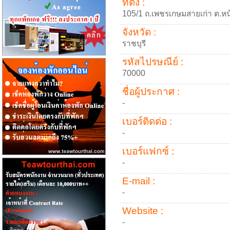
ที่ตั้ง :
105/1 ถ.เพชรเกษมสายเก่า ต.หน้
จังหวัด :
ราชบุรี
รหัสไปรษณีย์ :
70000
ชื่อผู้ประกาศ :
-
เบอร์ติดต่อ :
-
เบอร์แฟกซ์ :
-
E-mail :
-
Website :
-