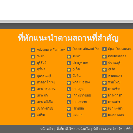
ที่พักแนะนำตามสถานที่สำคัญ
Resort allowed Pet
Spa, Restaurant
Adventure,Farm,แพ
ชะอำ
ชุมพร
ดอยแม่สลอง
บุรีรัมย์
ประตูท่าแพ
ปราณบุรี
ภูชี้ฟ้า
ภูเก็ต
ภูเรือ
สุพรรณบุรี
หัวหิน
หาดกมลา
หาดอรุโณทัย
หาดแม่รำพึง
หาดใหญ่
เกาะกระดาน
เกาะกูด
เกาะช้าง
เกาะมุก
เกาะยาวน้อย
เกาะราชา
เกาะหลีเป๊ะ
เกาะหวาย
เกาะเต่า
เขาตะเกียบ
เขาหลัก
เขาแผงม้า
แม่ริม
แม่สาย
แม่ฮ่องสอน
หน้าหลัก
ที่เที่ยวทั่วไทย 76 จังหวัด
ที่พัก โรงแรม รีสอร์ท
ที่พ
|
|
|