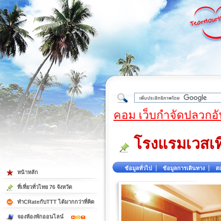
ใต้
คอม เว็บกำจัดปลวกอั
โรงแรมเวสเท
ข้อมูลทั่วไป
ข้อมูลการเดินทาง
สถ
หน้าหลัก
ที่เที่ยวทั่วไทย 76 จังหวัด
ทำCRateกับTTT ได้มากกว่าที่คิด
จองห้องพักออนไลน์