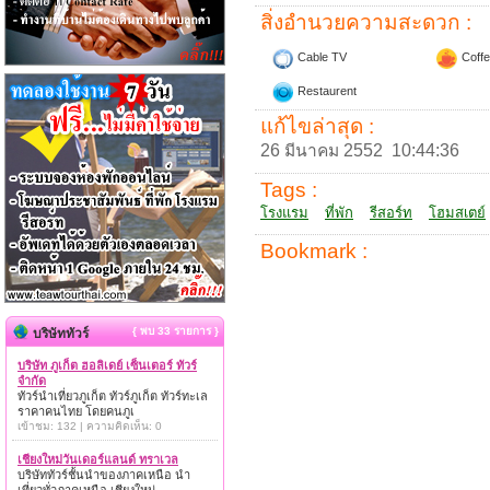
สิ่งอำนวยความสะดวก :
Cable TV
Coffe
Restaurent
แก้ไขล่าสุด :
26 มีนาคม 2552 10:44:36
Tags :
โรงแรม
ที่พัก
รีสอร์ท
โฮมสเตย์
Bookmark :
{ พบ 33 รายการ }
บริษัททัวร์
บริษัท ภูเก็ต ฮอลิเดย์ เซ็นเตอร์ ทัวร์
จำกัด
ทัวร์นำเที่ยวภูเก็ต ทัวร์ภูเก็ต ทัวร์ทะเล
ราคาคนไทย โดยคนภูเ
เข้าชม: 132 | ความคิดเห็น: 0
เชียงใหม่วันเดอร์แลนด์ ทราเวล
บริษัททัวร์ชั้นนำของภาคเหนือ นำ