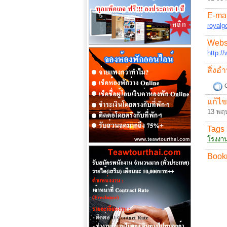
E-mai
royalg
Websi
http:/
สิ่ง
C
แก้ไข
13 พฤ
Tags 
โรงงา
Book