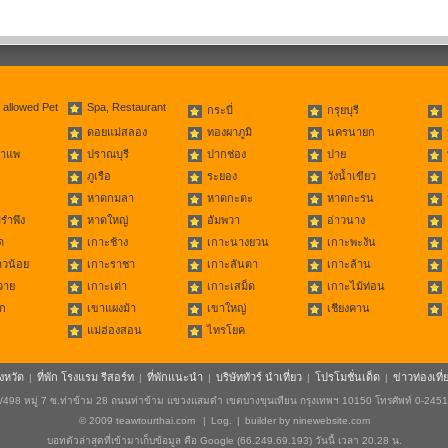
 allowed Pet
Spa, Restaurant
กระบี่
กรุยบุรี
ดอยแม่สลอง
ทองผาภูมิ
นครนายก
่าแพ
ปราณบุรี
ปากช่อง
ปาย
ภูเรือ
ระยอง
วังน้ำเขียว
หาดกมลา
หาดกะตะ
หาดกะรน
รำพึง
หาดใหญ่
อัมพวา
อ่าวนาง
ด
เกาะช้าง
เกาะนางยวน
เกาะพะงัน
าวน้อย
เกาะราชา
เกาะลันตา
เกาะล้าน
วาย
เกาะเต่า
เกาะเสม็ด
เกาะไม้ท่อน
ก
เขาแผงม้า
เขาใหญ่
เชียงคาน
แม่ฮ่องสอน
ไทรโยค
ังหวัด
ที่พัก โรงแรม รีสอร์ท
ที่พักแนะนำ
บริษัททัวร์ นำเที่ยว
โปรโมชั่นเด็ด
ข่าวท่องเที่
|
|
|
|
|
498 หมู่ 7 ซ.ท่าข้าม 28 ถนนท่าข้าม แขวงแสมดำ เขตบางขุนเทียน กรุงเทพฯ 10150 โทรศัพท์ 0-245
© 2009
teawtourthai.com
|
Log.
|
builder by
ninewebsite.com
บอทตัวล่าสุดที่เข้ามาเก็บข้อมูล คือ Google (66.249.69.193) วันนี้ เวลา 20.28 น.