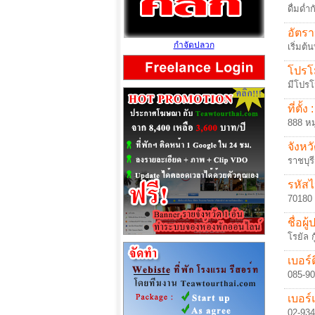
ดื่มด่ำ
อัตรา
กำจัดปลวก
เริ่มต้
โปรโม
มีโปรโ
ที่ตั้ง :
888 หมู
จังหวั
ราชบุรี
รหัสไ
70180
ชื่อผู
โรยัล กู
เบอร์ต
085-90
เบอร์
02-934