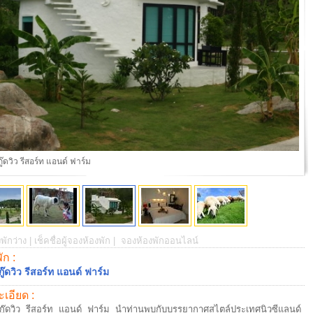
Kaikoura
พักว่าง |
เช็คชื่อผู้จองห้องพัก |
จองห้องพักออนไลน์
พัก :
กู๊ดวิว รีสอร์ท แอนด์ ฟาร์ม
เอียด :
กู๊ดวิว รีสอร์ท แอนด์ ฟาร์ม นำท่านพบกับบรรยากาศสไตล์ประเทศนิวซีแลนด์