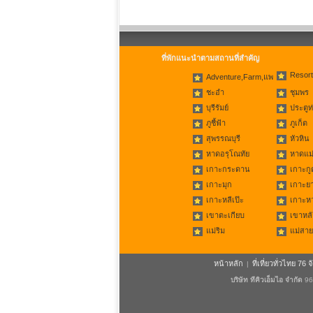
ที่พักแนะนำตามสถานที่สำคัญ
Resort
Adventure,Farm,แพ
ชะอำ
ชุมพร
บุรีรัมย์
ประตูท
ภูชี้ฟ้า
ภูเก็ต
สุพรรณบุรี
หัวหิน
หาดอรุโณทัย
หาดแม่
เกาะกระดาน
เกาะกู
เกาะมุก
เกาะย
เกาะหลีเป๊ะ
เกาะห
เขาตะเกียบ
เขาหลั
แม่ริม
แม่สาย
หน้าหลัก
ที่เที่ยวทั่วไทย 76 จ
|
บริษัท ทีคิวเอ็มไอ จำกัด
96/