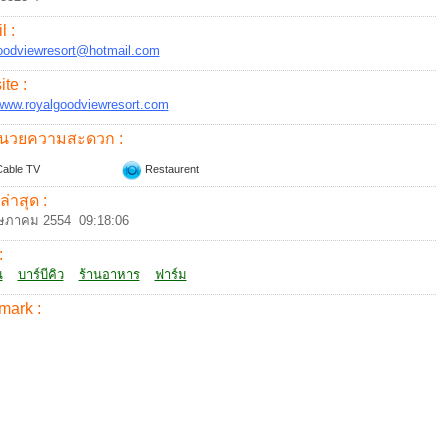
l :
oodviewresort@hotmail.com
te :
/www.royalgoodviewresort.com
อำนวยความสะดวก :
able TV
Restaurent
ล่าสุด :
ษภาคม 2554 09:18:06
:
น
บาร์บีคิว
ร้านอาหาร
ฟาร์ม
mark :