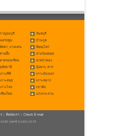
กาญจนบุรี
จันทบุรี
นครปฐม
บ้านกูด
พัทยา, บางแสน
พิษณุโลก
สวนผึ้ง
สามร้อยยอด
หาดจอมเทียน
หาดป่าตอง
อุทัยธานี
อุ้มผาง, ตาก
เกาะพีพี
เกาะมันนอก
เกาะสมุย
เกาะหมาก
เกาะไหง
เขาค้อ
เชียงใหม่
แก่งกระจาน
ยว
ติดต่อเรา
Check E-mail
|
|
1-0180 แฟกซ์ 0-2451-0179