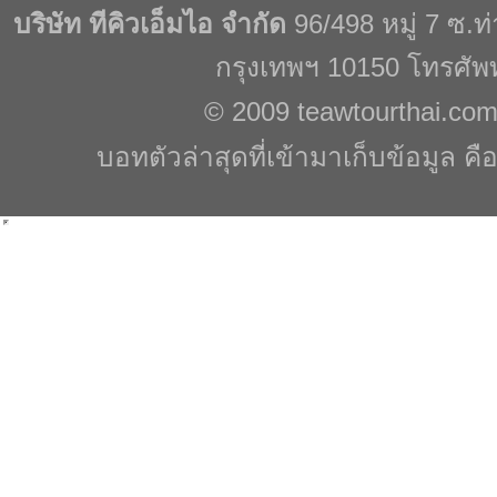
บริษัท ทีคิวเอ็มไอ จำกัด
96/498 หมู่ 7 ซ.
กรุงเทพฯ 10150 โทรศัพ
© 2009
teawtourthai.co
บอทตัวล่าสุดที่เข้ามาเก็บข้อมูล คื