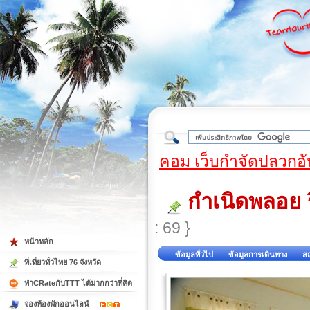
ใต้
คอม เว็บกำจัดปลวกอั
กำเนิดพลอย 
: 69 }
หน้าหลัก
ข้อมูลทั่วไป
ข้อมูลการเดินทาง
สถ
ที่เที่ยวทั่วไทย 76 จังหวัด
ทำCRateกับTTT ได้มากกว่าที่คิด
จองห้องพักออนไลน์