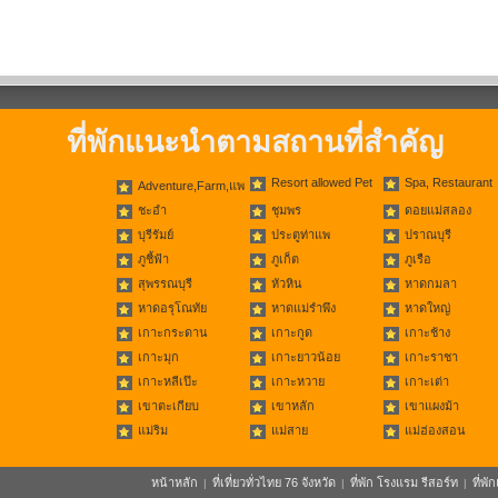
ที่พักแนะนำตามสถานที่สำคัญ
Resort allowed Pet
Spa, Restaurant
Adventure,Farm,แพ
ชะอำ
ชุมพร
ดอยแม่สลอง
บุรีรัมย์
ประตูท่าแพ
ปราณบุรี
ภูชี้ฟ้า
ภูเก็ต
ภูเรือ
สุพรรณบุรี
หัวหิน
หาดกมลา
หาดอรุโณทัย
หาดแม่รำพึง
หาดใหญ่
เกาะกระดาน
เกาะกูด
เกาะช้าง
เกาะมุก
เกาะยาวน้อย
เกาะราชา
เกาะหลีเป๊ะ
เกาะหวาย
เกาะเต่า
เขาตะเกียบ
เขาหลัก
เขาแผงม้า
แม่ริม
แม่สาย
แม่ฮ่องสอน
หน้าหลัก
ที่เที่ยวทั่วไทย 76 จังหวัด
ที่พัก โรงแรม รีสอร์ท
ที่พ
|
|
|