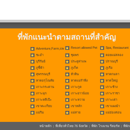
ที่พักแนะนำตามสถานที่สำคัญ
Resort allowed Pet
Spa, Restaurant
Adventure,Farm,แพ
ชะอำ
ชุมพร
ดอยแม่สลอง
บุรีรัมย์
ประตูท่าแพ
ปราณบุรี
ภูชี้ฟ้า
ภูเก็ต
ภูเรือ
สุพรรณบุรี
หัวหิน
หาดกมลา
หาดอรุโณทัย
หาดแม่รำพึง
หาดใหญ่
เกาะกระดาน
เกาะกูด
เกาะช้าง
เกาะมุก
เกาะยาวน้อย
เกาะราชา
เกาะหลีเป๊ะ
เกาะหวาย
เกาะเต่า
เขาตะเกียบ
เขาหลัก
เขาแผงม้า
แม่ริม
แม่สาย
แม่ฮ่องสอน
หน้าหลัก
ที่เที่ยวทั่วไทย 76 จังหวัด
ที่พัก โรงแรม รีสอร์ท
ที่พ
|
|
|