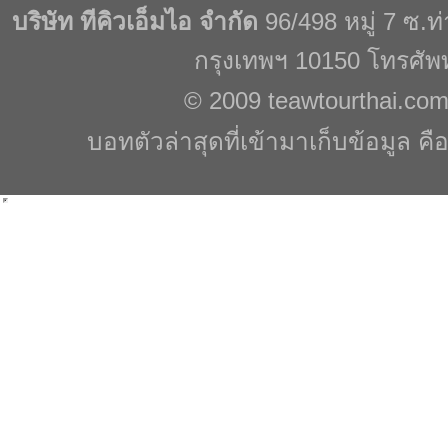
บริษัท ทีคิวเอ็มไอ จำกัด
96/498 หมู่ 7 ซ.
กรุงเทพฯ 10150 โทรศัพ
© 2009
teawtourthai.co
บอทตัวล่าสุดที่เข้ามาเก็บข้อมูล คื