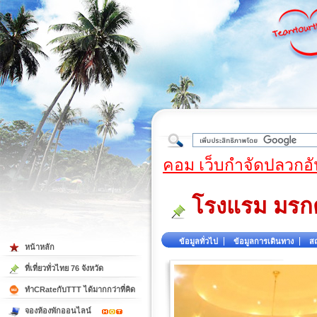
ใต้
คอม เว็บกำจัดปลวกอั
โรงแรม มรกต
ข้อมูลทั่วไป
ข้อมูลการเดินทาง
สถ
หน้าหลัก
ที่เที่ยวทั่วไทย 76 จังหวัด
ทำCRateกับTTT ได้มากกว่าที่คิด
จองห้องพักออนไลน์