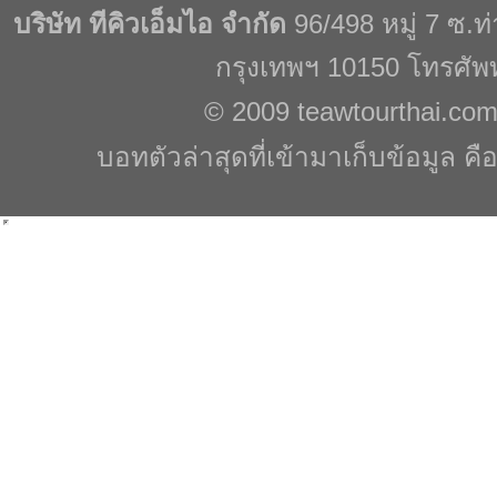
บริษัท ทีคิวเอ็มไอ จำกัด
96/498 หมู่ 7 ซ.
กรุงเทพฯ 10150 โทรศัพ
© 2009
teawtourthai.co
บอทตัวล่าสุดที่เข้ามาเก็บข้อมูล คื