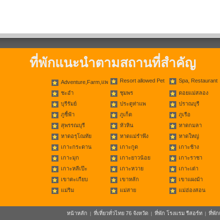
ที่พักแนะนำตามสถานที่สำคัญ
Resort allowed Pet
Spa, Restaurant
Adventure,Farm,แพ
ชะอำ
ชุมพร
ดอยแม่สลอง
บุรีรัมย์
ประตูท่าแพ
ปราณบุรี
ภูชี้ฟ้า
ภูเก็ต
ภูเรือ
สุพรรณบุรี
หัวหิน
หาดกมลา
หาดอรุโณทัย
หาดแม่รำพึง
หาดใหญ่
เกาะกระดาน
เกาะกูด
เกาะช้าง
เกาะมุก
เกาะยาวน้อย
เกาะราชา
เกาะหลีเป๊ะ
เกาะหวาย
เกาะเต่า
เขาตะเกียบ
เขาหลัก
เขาแผงม้า
แม่ริม
แม่สาย
แม่ฮ่องสอน
หน้าหลัก
ที่เที่ยวทั่วไทย 76 จังหวัด
ที่พัก โรงแรม รีสอร์ท
ที่พ
|
|
|