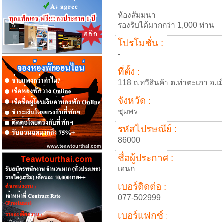
ห้องสัมมนา
รองรับได้มากกว่า 1,000 ท่าน
โปรโมชั่น :
-
ที่ตั้ง :
118 ถ.ทวีสินค้า ต.ท่าตะเภา อ.เ
จังหวัด :
ชุมพร
รหัสไปรษณีย์ :
86000
ชื่อผู้ประกาศ :
เอนก
เบอร์ติดต่อ :
077-502999
เบอร์แฟกซ์ :