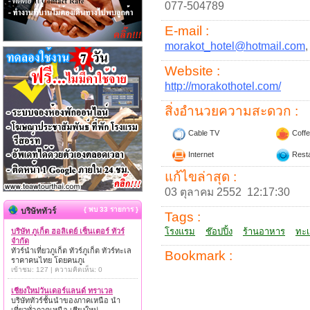
077-504789
E-mail :
morakot_hotel@hotmail.com
Website :
http://morakothotel.com/
สิ่งอำนวยความสะดวก :
Cable TV
Coffe
Internet
Resta
แก้ไขล่าสุด :
03 ตุลาคม 2552 12:17:30
{ พบ 33 รายการ }
บริษัททัวร์
Tags :
โรงแรม
ช๊อปปิ้ง
ร้านอาหาร
ทะเ
บริษัท ภูเก็ต ฮอลิเดย์ เซ็นเตอร์ ทัวร์
จำกัด
ทัวร์นำเที่ยวภูเก็ต ทัวร์ภูเก็ต ทัวร์ทะเล
Bookmark :
ราคาคนไทย โดยคนภูเ
เข้าชม: 127 | ความคิดเห็น: 0
เชียงใหม่วันเดอร์แลนด์ ทราเวล
บริษัททัวร์ชั้นนำของภาคเหนือ นำ