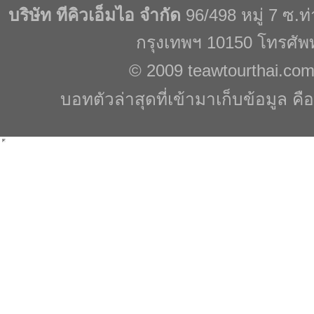
บริษัท ทีคิวเอ็มไอ จำกัด
96/498 หมู่ 7 ซ.
กรุงเทพฯ 10150 โทรศัพ
© 2009
teawtourthai.co
บอทตัวล่าสุดที่เข้ามาเก็บข้อมูล คื