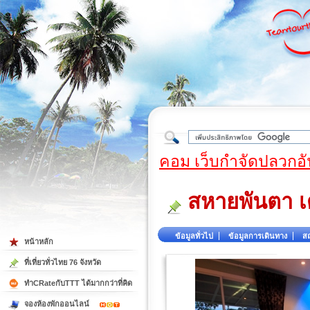
ใต้
คอม เว็บกำจัดปลวกอั
สหายพันตา เด
ข้อมูลทั่วไป
ข้อมูลการเดินทาง
สถ
หน้าหลัก
ที่เที่ยวทั่วไทย 76 จังหวัด
ทำCRateกับTTT ได้มากกว่าที่คิด
จองห้องพักออนไลน์