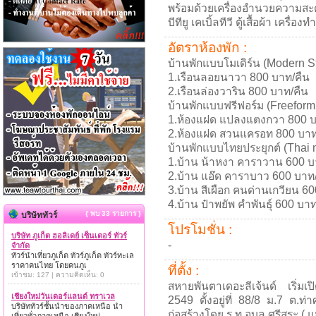
พร้อมด้วยเครื่องอำนวยความสะ
บีทียู เคเบิ้ลทีวี ตู้เสื้อผ้า เครื่องท
อัตราห้องพัก :
บ้านพักแบบโมเดิร์น (Modern S
1.เรือนลอยนาวา 800 บาท/คืน
2.เรือนล่องวาริน 800 บาท/คืน
บ้านพักแบบฟรีฟอร์ม (Freeform 
1.ห้องแฝด แปลงแตงกวา 800 บ
2.ห้องแฝด สวนแครอท 800 บาท
บ้านพักแบบไทยประยุกต์ (Thai 
1.บ้าน น้าหงา คาราวาน 600 บ
2.บ้าน แอ๊ด คาราบาว 600 บาท
3.บ้าน สีเผือก คนด่านเกวียน 6
4.บ้าน ป๋าพยัพ คำพันธุ์ 600 บาท
{ พบ 33 รายการ }
บริษัททัวร์
โปรโมชั่น :
บริษัท ภูเก็ต ฮอลิเดย์ เซ็นเตอร์ ทัวร์
-
จำกัด
ทัวร์นำเที่ยวภูเก็ต ทัวร์ภูเก็ต ทัวร์ทะเล
ราคาคนไทย โดยคนภูเ
ที่ตั้ง :
เข้าชม: 127 | ความคิดเห็น: 0
สหายพันตาเดอะลีเจ้นด์ เริ่มเป
เชียงใหม่วันเดอร์แลนด์ ทราเวล
2549 ตั้งอยู่ที่ 88/8 ม.7 ต.ท่
บริษัททัวร์ชั้นนำของภาคเหนือ นำ
ก่อสร้างโดย ร.ท อุบล ศรีสุระ ( แ