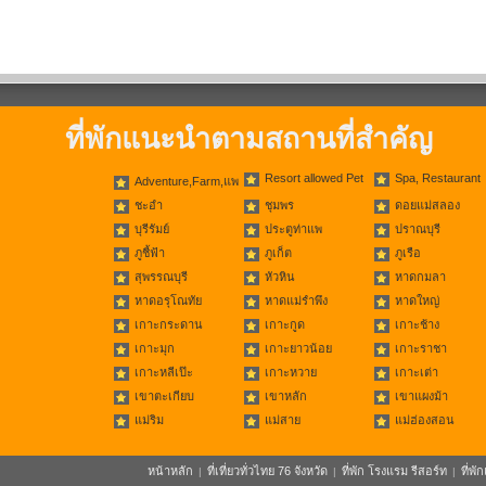
ที่พักแนะนำตามสถานที่สำคัญ
Resort allowed Pet
Spa, Restaurant
Adventure,Farm,แพ
ชะอำ
ชุมพร
ดอยแม่สลอง
บุรีรัมย์
ประตูท่าแพ
ปราณบุรี
ภูชี้ฟ้า
ภูเก็ต
ภูเรือ
สุพรรณบุรี
หัวหิน
หาดกมลา
หาดอรุโณทัย
หาดแม่รำพึง
หาดใหญ่
เกาะกระดาน
เกาะกูด
เกาะช้าง
เกาะมุก
เกาะยาวน้อย
เกาะราชา
เกาะหลีเป๊ะ
เกาะหวาย
เกาะเต่า
เขาตะเกียบ
เขาหลัก
เขาแผงม้า
แม่ริม
แม่สาย
แม่ฮ่องสอน
หน้าหลัก
ที่เที่ยวทั่วไทย 76 จังหวัด
ที่พัก โรงแรม รีสอร์ท
ที่พ
|
|
|