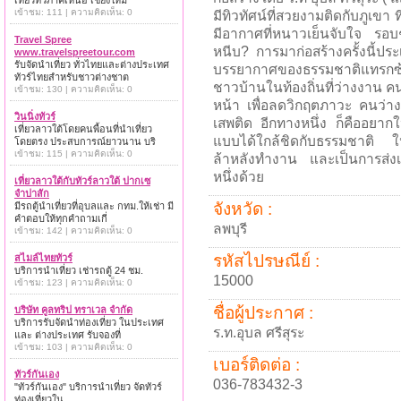
เที่ยวทั่วภาคเหนือ เชียงใหม่
เข้าชม: 111 | ความคิดเห็น: 0
มีทิวทัศน์ที่สวยงามติดกับภูเขา ที
มีอากาศที่หนาวเย็นจับใจ รอบๆพื้น
Travel Spree
หนีบ? การมาก่อสร้างครั้งนี้ปร
www.travelspreetour.com
รับจัดนำเที่ยว ทั่วไทยและต่างประเทศ
บรรยากาศของธรรมชาติแทรกซ้อ
ทัวร์ไทยสำหรับชาวต่างชาต
ชาวบ้านในท้องถิ่นที่ว่างงาน คนแ
เข้าชม: 130 | ความคิดเห็น: 0
หน้า เพื่อลดวิกฤตภาวะ คนว่า
วินนิ่งทัวร์
เสพติด อีกทางหนึ่ง ก็คืออยากให
เที่ยวลาวใต้โดยคนพื้อนที่นำเที่ยว
แบบได้ใกล้ชิดกับธรรมชาติ ให้
โดยตรง ประสบการณ์ยาวนาน บริ
เข้าชม: 115 | ความคิดเห็น: 0
ล้าหลังทำงาน และเป็นการส่งเส
หนึ่งด้วย
เที่ยวลาวใต้กับทัวร์ลาวใต้ ปากเซ
จำปาสัก
จังหวัด :
มีรถตู้นำเที่ยวที่อุบลและ กทม.ให้เช่า มี
คำตอบให้ทุกคำถามเกี่
ลพบุรี
เข้าชม: 142 | ความคิดเห็น: 0
รหัสไปรษณีย์ :
สไมล์ไทยทัวร์
บริการนำเที่ยว เช่ารถตู้ 24 ชม.
15000
เข้าชม: 123 | ความคิดเห็น: 0
ชื่อผู้ประกาศ :
บริษัท คูลทริป ทราเวล จำกัด
บริการรับจัดนำท่องเที่ยว ในประเทศ
ร.ท.อุบล ศรีสุระ
และ ต่างประเทศ รับจองที่
เข้าชม: 103 | ความคิดเห็น: 0
เบอร์ติดต่อ :
ทัวร์กันเอง
036-783432-3
"ทัวร์กันเอง" บริการนำเที่ยว จัดทัวร์
ท่องเที่ยวใน