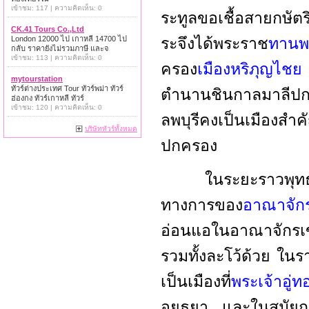
เข้าชม: 117 | ความคิดเห็น: 0
ระทูลขอเชื้อสายกษัตร
CK.41 Tours Co.,Ltd
London 12000 ไป เกาหลี 14700 ไป
ระจึงได้พระราช
ทานพ
กลับ ราคายังไม่รวมภาษี และจ
เข้าชม: 113 | ความคิดเห็น: 0
ครอง
เมืองหริภุญไช
mytourstation
ทัวร์ต่างประเทศ Tour ทัวร์พม่า ทัวร์
ตำนานชินกาลมาลีปกรณ์
ฮ่องกง ทัวร์เกาหลี ทัวร์
เข้าชม: 120 | ความคิดเห็น: 0
ลพบุรีคงเป็นเมืองสำค
บริษัททัวร์ทั้งหมด
ปกครอง
ในระยะราวพุทธศตวร
ทางการของ
อาณาจัก
อ่อนแอในอาณาจักรเขม
รวมทั้งละโว้ด้วย ใน
เป็นเมืองที่
พระเจ้าอู่
อยุธยา และในสมัยกรุงศ