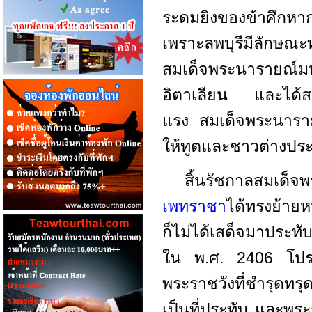
ระดมยิงของข้าศึกหา
เพราะลพบุรีมีลักษ
สมเด็จพระนารายณ์มห
อิตาเลียน และได้สร
แรง สมเด็จพระนารายณ
ให้ทูตและชาวต่างประเท
สิ้นรัชกาลสมเด็จพ
เพทราชา
ได้ทรงย้ายห
ก็ไม่ได้เสด็จมาประทับท
ใน พ.ศ. 2406 โปรด
พระราชวังที่ชำรุดทร
เป็นที่ประทับ และพ