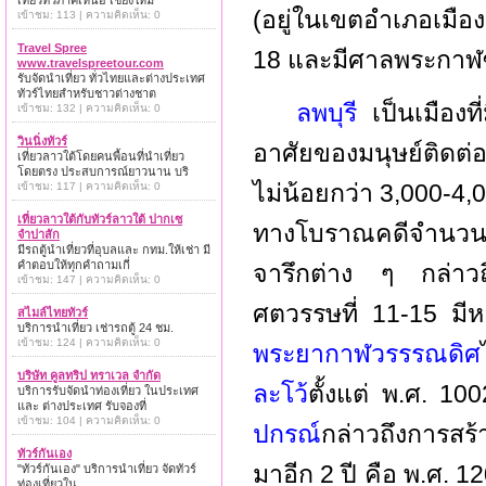
เที่ยวทั่วภาคเหนือ เชียงใหม่
(อยู่ในเขตอำเภอเมือ
เข้าชม: 113 | ความคิดเห็น: 0
Travel Spree
18 และมีศาลพระกาฬซึ
www.travelspreetour.com
รับจัดนำเที่ยว ทั่วไทยและต่างประเทศ
ทัวร์ไทยสำหรับชาวต่างชาต
ลพบุรี
เป็นเมือง
เข้าชม: 132 | ความคิดเห็น: 0
วินนิ่งทัวร์
อาศัยของมนุษย์ติดต่
เที่ยวลาวใต้โดยคนพื้อนที่นำเที่ยว
โดยตรง ประสบการณ์ยาวนาน บริ
ไม่น้อยกว่า 3,000-4
เข้าชม: 117 | ความคิดเห็น: 0
เที่ยวลาวใต้กับทัวร์ลาวใต้ ปากเซ
ทางโบราณคดีจำนวนม
จำปาสัก
มีรถตู้นำเที่ยวที่อุบลและ กทม.ให้เช่า มี
คำตอบให้ทุกคำถามเกี่
จารึกต่าง ๆ กล่าวถึง
เข้าชม: 147 | ความคิดเห็น: 0
ศตวรรษที่ 11-15 มีห
สไมล์ไทยทัวร์
บริการนำเที่ยว เช่ารถตู้ 24 ชม.
เข้าชม: 124 | ความคิดเห็น: 0
พระยากาฬวรรรณดิศ
บริษัท คูลทริป ทราเวล จำกัด
ละโว้
ตั้งแต่ พ.ศ. 100
บริการรับจัดนำท่องเที่ยว ในประเทศ
และ ต่างประเทศ รับจองที่
เข้าชม: 104 | ความคิดเห็น: 0
ปกรณ์
กล่าวถึงการสร้
ทัวร์กันเอง
มาอีก 2 ปี คือ พ.ศ. 1
"ทัวร์กันเอง" บริการนำเที่ยว จัดทัวร์
ท่องเที่ยวใน