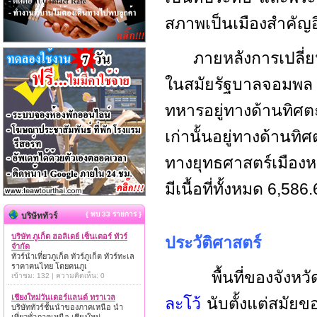
สภาพเป็นเมืองสำคัญอ
ภายหลังการเปลี่ยนแป
ในสมัยรัฐบาลจอมพล ป.
ทหารอยู่ทางด้านทิศ
เก่านั้นอยู่ทางด้านท
ทางยุทธศาสตร์เมืองหนึ
มีเนื้อที่ทั้งหมด 6,5
{ พบ 33 รายการ }
บริษัททัวร์
บริษัท ภูเก็ต ฮอลิเดย์ เซ็นเตอร์ ทัวร์
ประวัติศาสตร์
จำกัด
ทัวร์นำเที่ยวภูเก็ต ทัวร์ภูเก็ต ทัวร์ทะเล
ราคาคนไทย โดยคนภูเ
พื้นที่ของจังหวั
เข้าชม: 132 | ความคิดเห็น: 0
เชียงใหม่วันเดอร์แลนด์ ทราเวล
ละโว้
นับตั้งแต่สมัย
บริษัททัวร์ชั้นนำของภาคเหนือ นำ