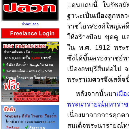
แดนแถบนี้ ในรัชสมัยข
ฐานะเป็นเมืองลูกห
กำจัดปลวก
ราชโอรสองค์ใหญ่เสด็
ให้สร้างป้อม ขุดคู แ
ใน พ.ศ. 1912 พระรา
ซึ่งได้ขึ้นครองราชย
เมืองลพบุรีสืบต่อไป
พระราเมศวรจึงเสด็จขึ
หลังจากนั้นมา
เมือ
พระนารายณ์มหาราช
เนื่องมาจากการคุก
สมเด็จพระนารายณ์ทรง