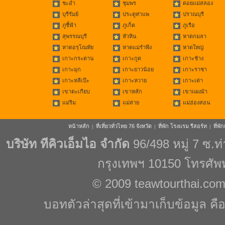
ชะอำ
ชุมพร
ดอยแม่สลอง
บุรีรัมย์
ประตูท่าแพ
ปราณบุรี
ภูชี้ฟ้า
ภูเก็ต
ภูเรือ
สุพรรณบุรี
หัวหิน
หาดกมลา
หาดอรุโณทัย
หาดแม่รำพึง
หาดใหญ่
เกาะกระดาน
เกาะกูด
เกาะช้าง
เกาะมุก
เกาะยาวน้อย
เกาะราชา
เกาะหลีเป๊ะ
เกาะหวาย
เกาะเต่า
เขาตะเกียบ
เขาหลัก
เขาแผงม้า
แม่ริม
แม่สาย
แม่ฮ่องสอน
หน้าหลัก
ที่เที่ยวทั่วไทย 76 จังหวัด
ที่พัก โรงแรม รีสอร์ท
ที่พ
|
|
|
บริษัท ทีคิวเอ็มไอ จำกัด
96/498 หมู่ 7 ซ.
กรุงเทพฯ 10150 โทรศัพ
© 2009
teawtourthai.co
บอทตัวล่าสุดที่เข้ามาเก็บข้อมูล คื