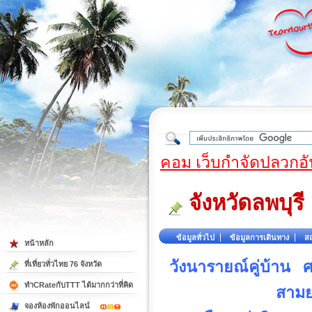
ใต้
คอม เว็บกำจัดปลวกอั
จังหวัดลพบุรี
ข้อมูลทั่วไป
ข้อมูลการเดินทาง
สถ
หน้าหลัก
วังนารายณ์คู่บ้าน 
ที่เที่ยวทั่วไทย 76 จังหวัด
ทำCRateกับTTT ได้มากกว่าที่คิด
สามย
จองห้องพักออนไลน์