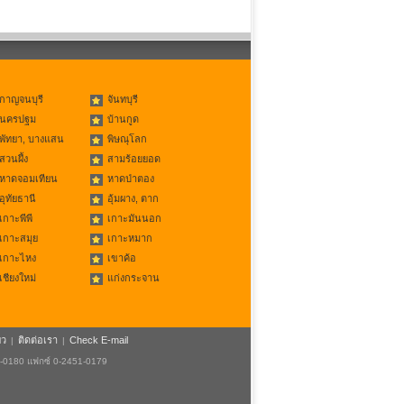
กาญจนบุรี
จันทบุรี
นครปฐม
บ้านกูด
พัทยา, บางแสน
พิษณุโลก
สวนผึ้ง
สามร้อยยอด
หาดจอมเทียน
หาดป่าตอง
อุทัยธานี
อุ้มผาง, ตาก
เกาะพีพี
เกาะมันนอก
เกาะสมุย
เกาะหมาก
เกาะไหง
เขาค้อ
เชียงใหม่
แก่งกระจาน
ยว
ติดต่อเรา
Check E-mail
|
|
1-0180 แฟกซ์ 0-2451-0179