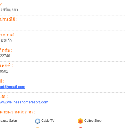
ด :
รศรีอยุธยา
ปรษณีย์ :
้ประกาศ :
 บัวแก้ว
ิดต่อ :
622746
แฟกซ์ :
49501
l :
.art@gmail.com
te :
/www.wellnesshomeresort.com
อำนวยความสะดวก :
eauty Salon
Cable TV
Coffee Shop