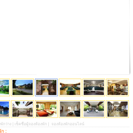
พักว่าง |
เช็คชื่อผู้จองห้องพัก |
จองห้องพักออนไลน์
พัก :