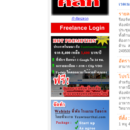
เวลเน
รายละ
กำจัดปลวก
รีสอร์
ห้องพั
ประชุม
ทั้งด
ต้องกา
ด้าน ส
24950
อัตรา
สามาร
โปรโม
สำหรับ
ราคานี
ห้องพัก
อาหารเ
อาหารว
วิทยาก
ที่ตั้ง :
1 หมู 