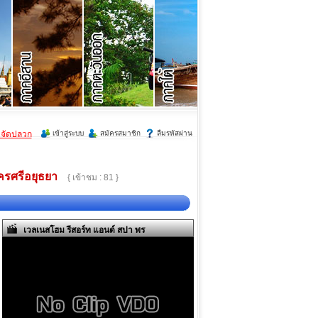
ำจัดปลวก
เข้าสู่ระบบ
สมัครสมาชิก
ลืมรหัสผ่าน
ครศรีอยุธยา
{ เข้าชม : 81 }
เวลเนสโฮม รีสอร์ท แอนด์ สปา พร