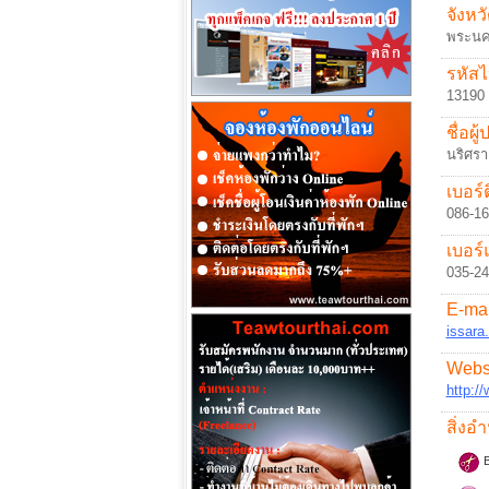
จังหวั
พระนค
รหัสไ
13190
ชื่อผู
นริศรา
เบอร์ต
086-1
เบอร์
035-2
E-mai
issara
Websi
http:/
สิ่ง
B