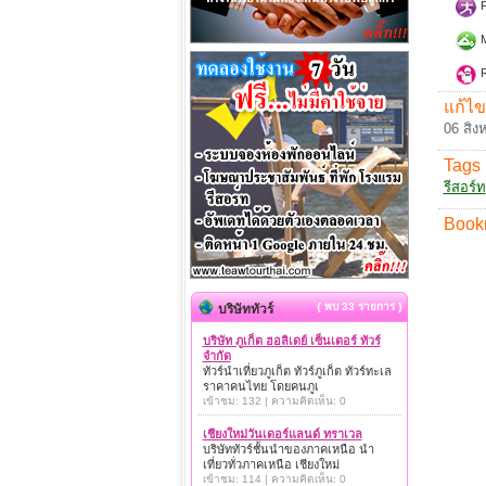
F
M
R
แก้ไข
06 สิง
Tags 
รีสอร์ท
Book
{ พบ 33 รายการ }
บริษัททัวร์
บริษัท ภูเก็ต ฮอลิเดย์ เซ็นเตอร์ ทัวร์
จำกัด
ทัวร์นำเที่ยวภูเก็ต ทัวร์ภูเก็ต ทัวร์ทะเล
ราคาคนไทย โดยคนภูเ
เข้าชม: 132 | ความคิดเห็น: 0
เชียงใหม่วันเดอร์แลนด์ ทราเวล
บริษัททัวร์ชั้นนำของภาคเหนือ นำ
เที่ยวทั่วภาคเหนือ เชียงใหม่
เข้าชม: 114 | ความคิดเห็น: 0