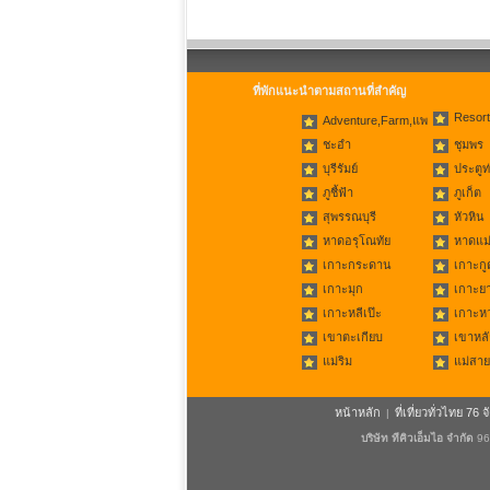
ที่พักแนะนำตามสถานที่สำคัญ
Resort
Adventure,Farm,แพ
ชะอำ
ชุมพร
บุรีรัมย์
ประตูท
ภูชี้ฟ้า
ภูเก็ต
สุพรรณบุรี
หัวหิน
หาดอรุโณทัย
หาดแม่
เกาะกระดาน
เกาะกู
เกาะมุก
เกาะย
เกาะหลีเป๊ะ
เกาะห
เขาตะเกียบ
เขาหลั
แม่ริม
แม่สาย
หน้าหลัก
ที่เที่ยวทั่วไทย 76 จ
|
บริษัท ทีคิวเอ็มไอ จำกัด
96/