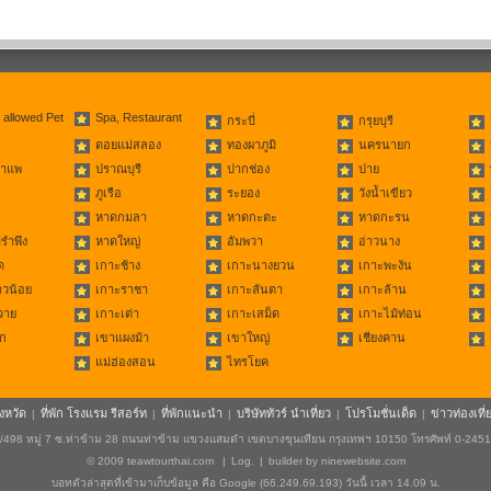
 allowed Pet
Spa, Restaurant
กระบี่
กรุยบุรี
ดอยแม่สลอง
ทองผาภูมิ
นครนายก
่าแพ
ปราณบุรี
ปากช่อง
ปาย
ภูเรือ
ระยอง
วังน้ำเขียว
หาดกมลา
หาดกะตะ
หาดกะรน
รำพึง
หาดใหญ่
อัมพวา
อ่าวนาง
ด
เกาะช้าง
เกาะนางยวน
เกาะพะงัน
าวน้อย
เกาะราชา
เกาะลันตา
เกาะล้าน
วาย
เกาะเต่า
เกาะเสม็ด
เกาะไม้ท่อน
ก
เขาแผงม้า
เขาใหญ่
เชียงคาน
แม่ฮ่องสอน
ไทรโยค
ังหวัด
ที่พัก โรงแรม รีสอร์ท
ที่พักแนะนำ
บริษัททัวร์ นำเที่ยว
โปรโมชั่นเด็ด
ข่าวท่องเที่
|
|
|
|
|
498 หมู่ 7 ซ.ท่าข้าม 28 ถนนท่าข้าม แขวงแสมดำ เขตบางขุนเทียน กรุงเทพฯ 10150 โทรศัพท์ 0-245
© 2009
teawtourthai.com
|
Log.
|
builder by
ninewebsite.com
บอทตัวล่าสุดที่เข้ามาเก็บข้อมูล คือ Google (66.249.69.193) วันนี้ เวลา 14.09 น.