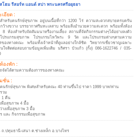
สโฮม รีสอร์ท แอนด์ สปา พระนครศรีอยุธยา
เอียด :
ทสำหรับคนรักษ์สุขภาพ อยู่บนเนื้อที่กว่า 1200 ไร่ ความสะดวกสบายครบครัน
กกว้างขวาง บรรยากาศริมทะเลสาบ พร้อมสิ่งอำนวยความสะดวก พร้อมทั้งห้อง
 8 ห้องสำหรับจัดสัมมนาหรืองานเลี้ยง สถานที่จัดกิจกรรมต่างๆได้อย่างลงตัว
้านโปรแกรมสุขภาพ โปรแกรมไหว้พระ 9 วัด และโปรแกรมต่างๆตามความ
รของทางคณะ พร้อมทั้งเจ้าหน้าที่ดูแลอย่างใกล้ชิด วิทยากรเชี่ยวชาญเฉพาะ
นใจติดต่อสอบถามข้อมูลเพิ่มเติม นริศรา บัวแก้ว (กั้ง) 086-1622746 / 035-
0
ห้องพัก :
ถจัดได้ตามความต้องการของทางคณะ
ชั่น :
คนรักษ์สุขภาพ พิเศษสำหรับคณะ 40 ท่านขึ้นไป ราคา 1999 บาท/ท่าน
้รวม
 1 คืน
พื่อสุขภาพ 4 มื้อ
่างเพื่อสุขภาพ 3 มื้อ
ร และ กิจกรรมเพื่อสุขภาพ
4 ถ.ปทุมธานี-เสนา ต.ช่างเหล็ก อ.บางไทร