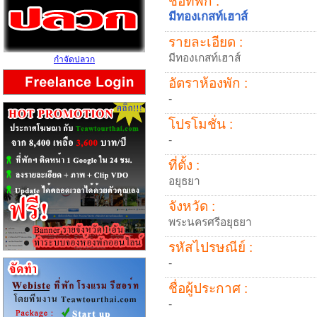
ชื่อที่พัก :
มีทองเกสท์เฮาส์
รายละเอียด :
มีทองเกสท์เฮาส์
กำจัดปลวก
อัตราห้องพัก :
-
โปรโมชั่น :
-
ที่ตั้ง :
อยุธยา
จังหวัด :
พระนครศรีอยุธยา
รหัสไปรษณีย์ :
-
ชื่อผู้ประกาศ :
-