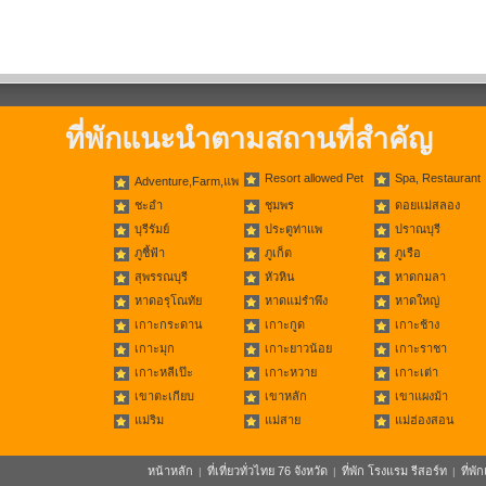
ที่พักแนะนำตามสถานที่สำคัญ
Resort allowed Pet
Spa, Restaurant
Adventure,Farm,แพ
ชะอำ
ชุมพร
ดอยแม่สลอง
บุรีรัมย์
ประตูท่าแพ
ปราณบุรี
ภูชี้ฟ้า
ภูเก็ต
ภูเรือ
สุพรรณบุรี
หัวหิน
หาดกมลา
หาดอรุโณทัย
หาดแม่รำพึง
หาดใหญ่
เกาะกระดาน
เกาะกูด
เกาะช้าง
เกาะมุก
เกาะยาวน้อย
เกาะราชา
เกาะหลีเป๊ะ
เกาะหวาย
เกาะเต่า
เขาตะเกียบ
เขาหลัก
เขาแผงม้า
แม่ริม
แม่สาย
แม่ฮ่องสอน
หน้าหลัก
ที่เที่ยวทั่วไทย 76 จังหวัด
ที่พัก โรงแรม รีสอร์ท
ที่พ
|
|
|