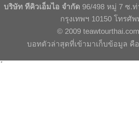
บริษัท ทีคิวเอ็มไอ จำกัด
96/498 หมู่ 7 ซ.
กรุงเทพฯ 10150 โทรศัพ
© 2009
teawtourthai.co
บอทตัวล่าสุดที่เข้ามาเก็บข้อมูล คื