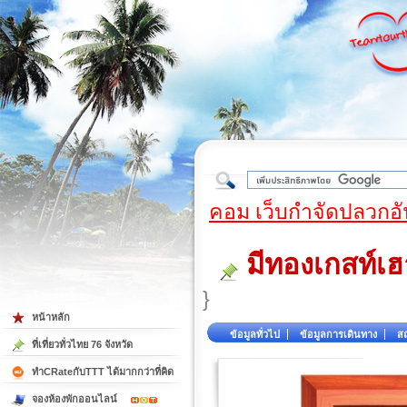
ใต้
คอม เว็บกำจัดปลวกอั
มีทองเกสท์เฮ
}
หน้าหลัก
ข้อมูลทั่วไป
ข้อมูลการเดินทาง
สถ
ที่เที่ยวทั่วไทย 76 จังหวัด
ทำCRateกับTTT ได้มากกว่าที่คิด
จองห้องพักออนไลน์