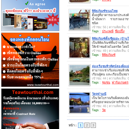
พิพิธภัณฑ์ขนมไทย
ตั้งอยู่ที่อาคารอเนกประส
น้ำอัมพวา รวบรวมเอาขนม
ชนิด
เข้าชม: 56 | ความคิดเห็น: 
Tags :
ประเพณี
ช๊อปปิ้ง
พิพิธภัณฑ์ตั้งเซียมฮะ (บ้า
เป็นพิพิธภัณฑ์พื้นบ้านที่
ให้เข้าชมด้วยไมตรจิต โดยไ
เข้าชม: 49 | ความคิดเห็น: 
Tags :
พิพิธภัณฑ์
ล่องเรือชมทิวทัศน์สองฝั่งแ
สามารถเช่าเรือล่องชมทิวท
เรือนผู้คน และเรือนปั้นหยาซ
เข้าชม: 44 | ความคิดเห็น: 
Tags :
ชุมชน
ฟาร์มเกษตร
วัดจุฬามณี
เป็นวัดโบราณริมฝั่งคลองอัม
ศรีอยุธยาตอนปลายรัชกาลส
เข้าชม: 46 | ความคิดเห็น: 
Tags :
วัด
หน้า :
1
2
3