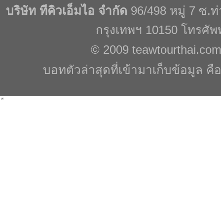
บริษัท ทีคิวเอ็มไอ จำกัด
96/498 หมู่ 7 ซ.
กรุงเทพฯ 10150 โทรศัพ
© 2009
teawtourthai.co
บอทตัวล่าสุดที่เข้ามาเก็บข้อมูล คื