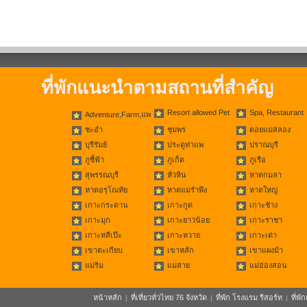
ที่พักแนะนำตามสถานที่สำคัญ
Resort allowed Pet
Spa, Restaurant
Adventure,Farm,แพ
ชะอำ
ชุมพร
ดอยแม่สลอง
บุรีรัมย์
ประตูท่าแพ
ปราณบุรี
ภูชี้ฟ้า
ภูเก็ต
ภูเรือ
สุพรรณบุรี
หัวหิน
หาดกมลา
หาดอรุโณทัย
หาดแม่รำพึง
หาดใหญ่
เกาะกระดาน
เกาะกูด
เกาะช้าง
เกาะมุก
เกาะยาวน้อย
เกาะราชา
เกาะหลีเป๊ะ
เกาะหวาย
เกาะเต่า
เขาตะเกียบ
เขาหลัก
เขาแผงม้า
แม่ริม
แม่สาย
แม่ฮ่องสอน
หน้าหลัก
ที่เที่ยวทั่วไทย 76 จังหวัด
ที่พัก โรงแรม รีสอร์ท
ที่พ
|
|
|