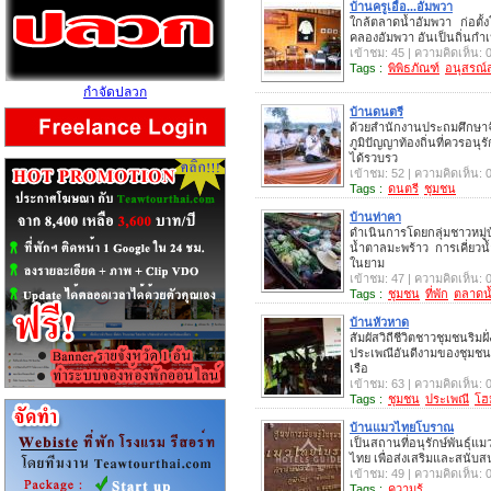
บ้านครูเอื้อ...อัมพวา
ใกล้ตลาดน้ำอัมพวา ก่อตั
คลองอัมพวา อันเป็นถิ่นกำเน
เข้าชม: 45 | ความคิดเห็น: 
Tags :
พิพิธภัณฑ์
อนุสรณ์
กำจัดปลวก
บ้านดนตรี
ด้วยสำนักงานประถมศึกษาจ
ภูมิปัญญาท้องถิ่นที่ควรอน
ได้รวบรว
เข้าชม: 52 | ความคิดเห็น: 
Tags :
ดนตรี
ชุมชน
บ้านท่าคา
ดำเนินการโดยกลุ่มชาวหมู
น้ำตาลมะพร้าว การเคี่ยว
ในยาม
เข้าชม: 47 | ความคิดเห็น: 
Tags :
ชุมชน
ที่พัก
ตลาดน
บ้านหัวหาด
สัมผัสวิถีชีวิตชาวชุมชนร
ประเพณีอันดีงามของชุมชน
เรือ
เข้าชม: 63 | ความคิดเห็น: 
Tags :
ชุมชน
ประเพณี
โฮ
บ้านแมวไทยโบราณ
เป็นสถานที่อนุรักษ์พันธุ์
ไทย เพื่อส่งเสริมและสนับส
เข้าชม: 49 | ความคิดเห็น: 
Tags :
ความรู้