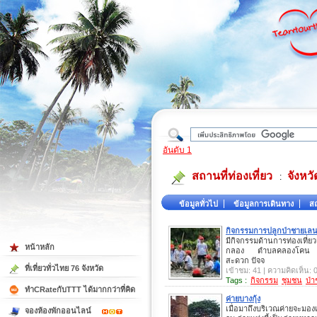
ใต้
อันดับ 1
สถานที่ท่องเที่ยว
จังหว
:
ข้อมูลทั่วไป
ข้อมูลการเดินทาง
สถ
กิจกรรมการปลูกป่าชายเ
มีกิจกรรมด้านการท่องเที่ย
หน้าหลัก
กลอง ตำบลคลองโคน ซึ่ง
สะดวก ปัจจ
ที่เที่ยวทั่วไทย 76 จังหวัด
เข้าชม: 41 | ความคิดเห็น: 
Tags :
กิจกรรม
ชุมชน
ป่
ทำCRateกับTTT ได้มากกว่าที่คิด
ค่ายบางกุ้ง
เมื่อมาถึงบริเวณค่ายจะมอง
จองห้องพักออนไลน์