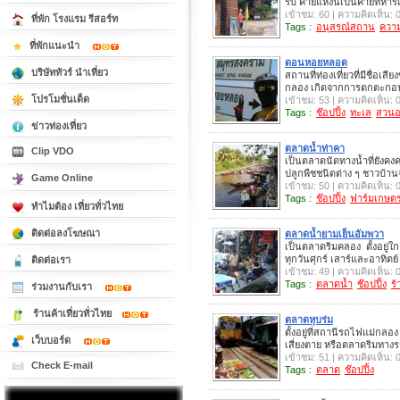
รบ ค่ายแห่งนี้เป็นค่ายทหา
เข้าชม: 60 | ความคิดเห็น: 
ที่พัก โรงแรม รีสอร์ท
Tags :
อนุสรณ์สถาน
ความร
ที่พักแนะนำ
ดอนหอยหลอด
บริษัททัวร์ นำเที่ยว
สถานที่ท่องเที่ยวที่มีชื่อเ
กลอง เกิดจากการตกตะกอนขอ
โปรโมชั่นเด็ด
เข้าชม: 53 | ความคิดเห็น: 
Tags :
ช๊อปปิ้ง
ทะเล
สวนอ
ข่าวท่องเที่ยว
ตลาดน้ำท่าคา
Clip VDO
เป็นตลาดนัดทางน้ำที่ยังคง
ปลูกพืชชนิดต่าง ๆ ชาวบ้า
Game Online
เข้าชม: 50 | ความคิดเห็น: 
Tags :
ช๊อปปิ้ง
ฟาร์มเกษต
ทำไมต้อง เที่ยวทั่วไทย
ติดต่อลงโฆษณา
ตลาดน้ำยามเย็นอัมพวา
เป็นตลาดริมคลอง ตั้งอยู่ใก
ทุกวันศุกร์ เสาร์และอาทิตย์
ติดต่อเรา
เข้าชม: 49 | ความคิดเห็น: 
Tags :
ตลาดน้ำ
ช๊อปปิ้ง
ร
ร่วมงานกับเรา
ร้านค้าเที่ยวทั่วไทย
ตลาดหุบร่ม
ตั้งอยู่ที่สถานีรถไฟแม่กล
เว็บบอร์ด
เสี่ยงตาย หรือตลาดริมทาง
เข้าชม: 51 | ความคิดเห็น: 
Check E-mail
Tags :
ตลาด
ช๊อปปิ้ง