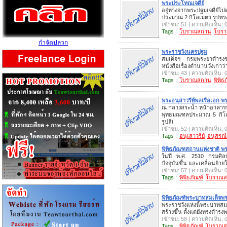
พระประโทณเจดีย์
อยู่ห่างจากพระปฐมเจดีย์
ประมาณ 2 กิโลเมตร รูปทรง
เข้าชม: 51 | ความคิดเห็น: 
Tags :
โบราณสถาน
โบรา
กำจัดปลวก
พระราชวังนครปฐม
สมเด็จฯ กรมพระยาดำรงราชา
หนังสือเรื่องตำนานวังเก่าว
เข้าชม: 43 | ความคิดเห็น: 
Tags :
โบราณสถาน
พิพิธ
พระอนุสาวรีย์พลเรือเอก พ
ณ กลางสระน้ำ หน้าอาคารบ
พุทธมณฑลประมาณ 5 กิโลเม
รูปสี่เ
เข้าชม: 52 | ความคิดเห็น: 
Tags :
อนุเสาวรีย์
อนุสรณ
พิพิธภัณฑสถานแห่งชาติ พร
ในปี พ.ศ. 2510 กรมศิลป
ปัจจุบันขึ้น และเคลื่อนย้าย
เข้าชม: 57 | ความคิดเห็น: 
Tags :
พิพิธภัณฑ์
โบราณส
พิพิธภัณฑ์พระบาทสมเด็จพระ
พระราชวังแห่งนี้พระบาทสมเ
สร้างขึ้น ตั้งแต่ยังทรงด
เข้าชม: 58 | ความคิดเห็น: 
Tags :
พิพิธภัณฑ์
โบราณส