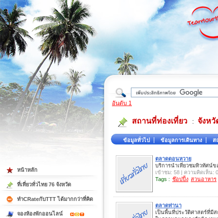
ใต้
อันดับ 1
สถานที่ท่องเที่ยว
จังหว
:
ข้อมูลทั่วไป
ข้อมูลการเดินทาง
สถ
ตลาดดอนหวาย
บริการนำเที่ยวชมทิวทัศน์ของ
หน้าหลัก
เข้าชม: 58 | ความคิดเห็น: 
Tags :
ช๊อปปิ้ง
สวนอาหาร
ที่เที่ยวทั่วไทย 76 จังหวัด
ทำCRateกับTTT ได้มากกว่าที่คิด
ตลาดท่านา
เป็นพื้นที่ประวัติศาสตร์ที
จองห้องพักออนไลน์