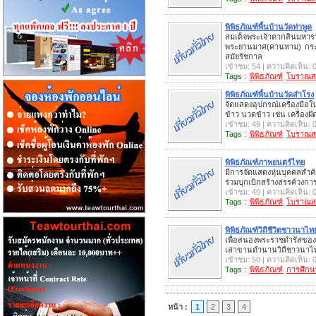
พิพิธภัณฑ์พื้นบ้านวัดท่าพูด
สมเด็จพระเจ้าตากสินมหาร
พระยานมาศ(คานหาม) กระ
สมัยรัชกาล
เข้าชม: 54 | ความคิดเห็น: 
Tags :
พิพิธภัณฑ์
โบราณส
พิพิธภัณฑ์พื้นบ้านวัดสำโรง
จัดแสดงอุปกรณ์เครื่องมื
ข้าว นวดข้าว เช่น เครื่องฝ
เข้าชม: 49 | ความคิดเห็น: 
Tags :
พิพิธภัณฑ์
โบราณส
พิพิธภัณฑ์ภาพยนตร์ไทย
มีการจัดแสดงหุ่นบุคคลสำคัญ
ร่วมบุกเบิกสร้างสรรค์วงการ
เข้าชม: 40 | ความคิดเห็น: 
Tags :
พิพิธภัณฑ์
โบราณส
พิพิธภัณฑ์วิถีชีวิตชาวนาไท
เพื่อสนองพระราชดำรัสของพ
เล่าขานตำนานวิถีชาวนาไทย 
เข้าชม: 50 | ความคิดเห็น: 
Tags :
พิพิธภัณฑ์
การศึกษ
หน้า :
1
2
3
4