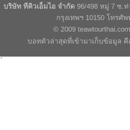
บริษัท ทีคิวเอ็มไอ จำกัด
96/498 หมู่ 7 ซ.
กรุงเทพฯ 10150 โทรศัพ
© 2009
teawtourthai.co
บอทตัวล่าสุดที่เข้ามาเก็บข้อมูล ค