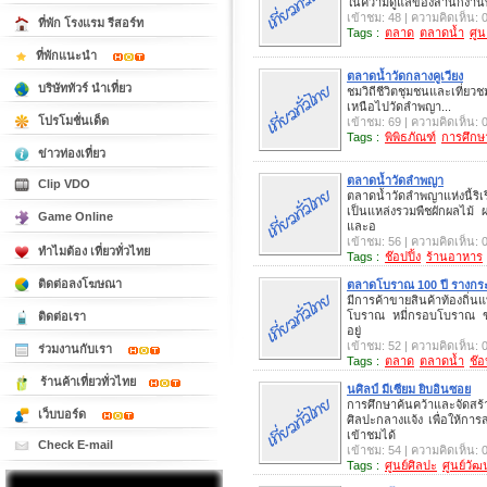
ในความดูแลของสำนักงานทรั
เข้าชม: 48 | ความคิดเห็น: 
ที่พัก โรงแรม รีสอร์ท
Tags :
ตลาด
ตลาดน้ำ
ศู
ที่พักแนะนำ
ตลาดน้ำวัดกลางคูเวียง
บริษัททัวร์ นำเที่ยว
ชมวิถีชีวิตชุมชนและเที่ย
เหนือไปวัดลำพญา...
โปรโมชั่นเด็ด
เข้าชม: 69 | ความคิดเห็น: 
Tags :
พิพิธภัณฑ์
การศึกษ
ข่าวท่องเที่ยว
ตลาดน้ำวัดลำพญา
Clip VDO
ตลาดน้ำวัดลำพญาแห่งนี้
เป็นแหล่งรวมพืชผักผลไม้ 
Game Online
และอ
เข้าชม: 56 | ความคิดเห็น: 
ทำไมต้อง เที่ยวทั่วไทย
Tags :
ช๊อปปิ้ง
ร้านอาหาร
ติดต่อลงโฆษณา
ตลาดโบราณ 100 ปี รางกระ
มีการค้าขายสินค้าท้องถิ่
โบราณ หมี่กรอบโบราณ ขน
ติดต่อเรา
อยู่
เข้าชม: 52 | ความคิดเห็น: 
ร่วมงานกับเรา
Tags :
ตลาด
ตลาดน้ำ
ช๊อ
ร้านค้าเที่ยวทั่วไทย
นศิลป์ มีเซียม ยิบอินซอย
การศึกษาค้นคว้าและจัดส
เว็บบอร์ด
ศิลปะกลางแจ้ง เพื่อให้กา
เข้าชมได้
Check E-mail
เข้าชม: 54 | ความคิดเห็น: 
Tags :
ศูนย์ศิลปะ
ศูนย์วั