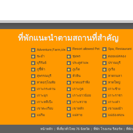
ที่พักแนะนำตามสถานที่สำคัญ
Resort allowed Pet
Spa, Restaurant
Adventure,Farm,แพ
ชะอำ
ชุมพร
ดอยแม่สลอง
บุรีรัมย์
ประตูท่าแพ
ปราณบุรี
ภูชี้ฟ้า
ภูเก็ต
ภูเรือ
สุพรรณบุรี
หัวหิน
หาดกมลา
หาดอรุโณทัย
หาดแม่รำพึง
หาดใหญ่
เกาะกระดาน
เกาะกูด
เกาะช้าง
เกาะมุก
เกาะยาวน้อย
เกาะราชา
เกาะหลีเป๊ะ
เกาะหวาย
เกาะเต่า
เขาตะเกียบ
เขาหลัก
เขาแผงม้า
แม่ริม
แม่สาย
แม่ฮ่องสอน
หน้าหลัก
ที่เที่ยวทั่วไทย 76 จังหวัด
ที่พัก โรงแรม รีสอร์ท
ที่พ
|
|
|