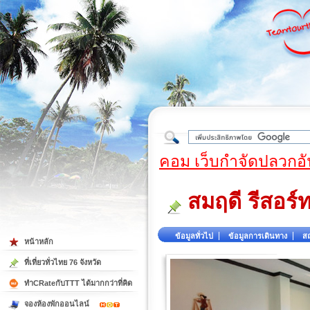
ใต้
คอม เว็บกำจัดปลวกอั
สมฤดี รีสอร์
ข้อมูลทั่วไป
ข้อมูลการเดินทาง
สถ
หน้าหลัก
ที่เที่ยวทั่วไทย 76 จังหวัด
ทำCRateกับTTT ได้มากกว่าที่คิด
จองห้องพักออนไลน์