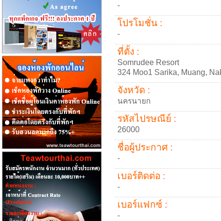
-
โปรโมชั่น :
-
ที่ตั้ง :
Somrudee Resort
324 Moo1 Sarika, Muang, N
จังหวัด :
นครนายก
รหัสไปรษณีย์ :
26000
ชื่อผู้ประกาศ :
-
เบอร์ติดต่อ :
-
เบอร์แฟกซ์ :
-