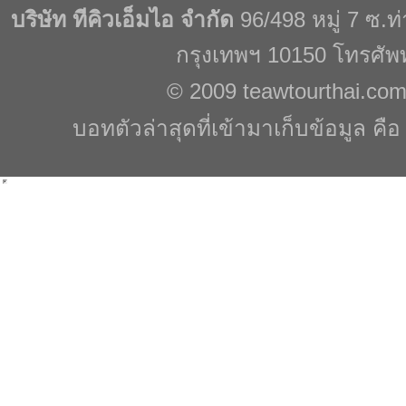
บริษัท ทีคิวเอ็มไอ จำกัด
96/498 หมู่ 7 ซ.
กรุงเทพฯ 10150 โทรศัพ
© 2009
teawtourthai.co
บอทตัวล่าสุดที่เข้ามาเก็บข้อมูล คื