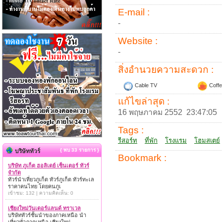
E-mail :
-
Website :
-
สิ่งอำนวยความสะดวก :
Cable TV
Coffe
แก้ไขล่าสุด :
16 พฤษภาคม 2552 23:47:05
Tags :
รีสอร์ท
ที่พัก
โรงแรม
โฮมสเตย์
{ พบ 33 รายการ }
บริษัททัวร์
Bookmark :
บริษัท ภูเก็ต ฮอลิเดย์ เซ็นเตอร์ ทัวร์
จำกัด
ทัวร์นำเที่ยวภูเก็ต ทัวร์ภูเก็ต ทัวร์ทะเล
ราคาคนไทย โดยคนภูเ
เข้าชม: 132 | ความคิดเห็น: 0
เชียงใหม่วันเดอร์แลนด์ ทราเวล
บริษัททัวร์ชั้นนำของภาคเหนือ นำ