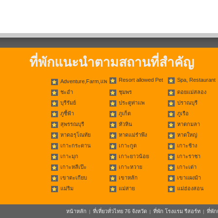
ที่พักแนะนำตามสถานที่สำคัญ
Resort allowed Pet
Spa, Restaurant
Adventure,Farm,แพ
ชะอำ
ชุมพร
ดอยแม่สลอง
บุรีรัมย์
ประตูท่าแพ
ปราณบุรี
ภูชี้ฟ้า
ภูเก็ต
ภูเรือ
สุพรรณบุรี
หัวหิน
หาดกมลา
หาดอรุโณทัย
หาดแม่รำพึง
หาดใหญ่
เกาะกระดาน
เกาะกูด
เกาะช้าง
เกาะมุก
เกาะยาวน้อย
เกาะราชา
เกาะหลีเป๊ะ
เกาะหวาย
เกาะเต่า
เขาตะเกียบ
เขาหลัก
เขาแผงม้า
แม่ริม
แม่สาย
แม่ฮ่องสอน
หน้าหลัก
ที่เที่ยวทั่วไทย 76 จังหวัด
ที่พัก โรงแรม รีสอร์ท
ที่พ
|
|
|