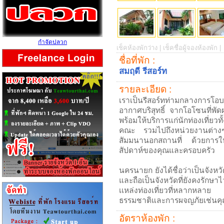
กำจัดปลวก
เช็คห้องพักว่าง |
เช็คชื่อผู้จองห้องพัก |
ชื่อที่พัก :
สมฤดี รีสอร์ท
รายละเอียด :
เราเป็นรีสอร์ทท่ามกลางการโอ
อากาศบริสุทธิ์ จากโอโซนที่พั
พร้อมให้บริการแก่นักท่องเที่ยวท
คณะ รวมไปถึงหน่วยงานต่างๆ 
สัมมนานอกสถานที่ ด้วยการให้บ
สัปดาห์ของคุณและครอบครัว
นครนายก ยังได้ชื่อว่าเป็นจังหวั
และถือเป็นจังหวัดที่ยังคงรั
เเหล่งท่องเที่ยวที่หลากหลาย
ธรรมชาติและการผจญภัยเช่นค
อัตราห้องพัก :