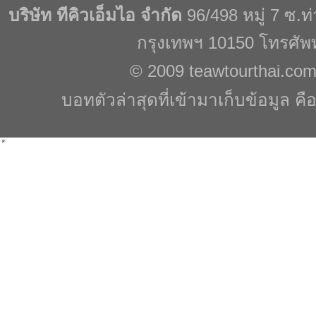
บริษัท ทีคิวเอ็มไอ จำกัด
96/498 หมู่ 7 ซ.
กรุงเทพฯ 10150 โทรศัพ
© 2009
teawtourthai.co
บอทตัวล่าสุดที่เข้ามาเก็บข้อมูล คื