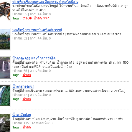
ท่องเที่ยวเชิงเกษตรและหัตถกรรม ตำบลโพธิ์งาม
ชาวบ้านตำบลโพธิ์งามส่วนใหญ่ทำไม้กวาดเป็นอาชีพหลัก เนื่องจากพื้นที่มีการปลูก
หน่อไม้ไผ่ตงจำนวนมาก
เข้าชม: 55 | ความคิดเห็น: 0
Tags :
OTOP
น้ำตก
ที่พัก
นกเป็ดน้ำอุทยานกบินทร์เฉลิมราชย์
นกเป็ดน้ำอุทยานกบินทร์เฉลิมราชย์ อยู่ริมทางหลวงหมายเลข 33 ตำบลเมืองเก่า
เข้าชม: 52 | ความคิดเห็น: 0
น้ำตกตะคร้อ และน้ำตกสลัดได
ตั้งอยู่ที่บ้านตะคร้อ ตำบลบุฝ้าย น้ำตกตะคร้อ อยู่ห่างจากด่านตะคร้อ ประมาณ 500
เมตร เป็นน้ำตกที่มีลักษณะเป็นแก่งน้ำกว้าง
เข้าชม: 65 | ความคิดเห็น: 0
Tags :
น้ำตก
น้ำตกธารรัตนา
ตั้งอยู่ที่ตำบลเนินหอม ระยะทางประมาณ 100 เมตร จากถนนสายเนินหอม-เขาใหญ่
เข้าชม: 42 | ความคิดเห็น: 0
Tags :
น้ำตก
น้ำตกส้มป่อย
ตั้งอยู่ที่บ้านเขาน้อย ตำบลบุฝ้าย เป็นน้ำตกที่ไม่สูงมากนัก ไหลลดหลั่นผ่านแก่งหิน
เข้าชม: 115 | ความคิดเห็น: 0
Tags :
น้ำตก