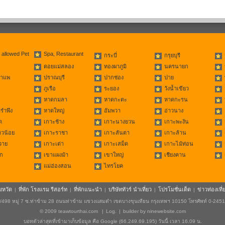
 allowed Pet
Spa, Restaurant
กระบี่
กรุยบุรี
ดอยแม่สลอง
ทองผาภูมิ
นครนายก
่าแพ
ปราณบุรี
ปากช่อง
ปาย
ภูเรือ
ระยอง
วังน้ำเขียว
หาดกมลา
หาดกะตะ
หาดกะรน
รำพึง
หาดใหญ่
อัมพวา
อ่าวนาง
ด
เกาะช้าง
เกาะนางยวน
เกาะพะงัน
าวน้อย
เกาะราชา
เกาะลันตา
เกาะล้าน
วาย
เกาะเต่า
เกาะเสม็ด
เกาะไม้ท่อน
ก
เขาแผงม้า
เขาใหญ่
เชียงคาน
แม่ฮ่องสอน
ไทรโยค
ังหวัด
ที่พัก โรงแรม รีสอร์ท
ที่พักแนะนำ
บริษัททัวร์ นำเที่ยว
โปรโมชั่นเด็ด
ข่าวท่องเที่
|
|
|
|
|
498 หมู่ 7 ซ.ท่าข้าม 28 ถนนท่าข้าม แขวงแสมดำ เขตบางขุนเทียน กรุงเทพฯ 10150 โทรศัพท์ 0-245
© 2009
teawtourthai.com
|
Log.
|
builder by
ninewebsite.com
บอทตัวล่าสุดที่เข้ามาเก็บข้อมูล คือ Google (66.249.69.195) วันนี้ เวลา 16.09 น.