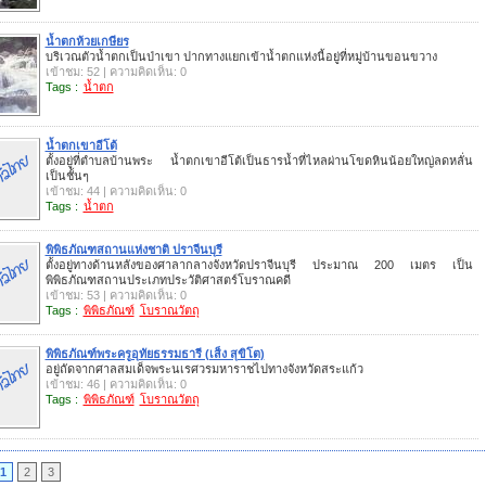
น้ำตกห้วยเกษียร
บริเวณตัวน้ำตกเป็นป่าเขา ปากทางแยกเข้าน้ำตกแห่งนี้อยู่ที่หมู่บ้านขอนขวาง
เข้าชม: 52 | ความคิดเห็น: 0
Tags :
น้ำตก
น้ำตกเขาอีโต้
ตั้งอยู่ที่ตำบลบ้านพระ น้ำตกเขาอีโต้เป็นธารน้ำที่ไหลผ่านโขดหินน้อยใหญ่ลดหลั่น
เป็นชั้นๆ
เข้าชม: 44 | ความคิดเห็น: 0
Tags :
น้ำตก
พิพิธภัณฑสถานแห่งชาติ ปราจีนบุรี
ตั้งอยู่ทางด้านหลังของศาลากลางจังหวัดปราจีนบุรี ประมาณ 200 เมตร เป็น
พิพิธภัณฑสถานประเภทประวัติศาสตร์โบราณคดี
เข้าชม: 53 | ความคิดเห็น: 0
Tags :
พิพิธภัณฑ์
โบราณวัตถุ
พิพิธภัณฑ์พระครูอุทัยธรรมธารี (เส็ง สุขิโต)
อยู่ถัดจากศาลสมเด็จพระนเรศวรมหาราชไปทางจังหวัดสระแก้ว
เข้าชม: 46 | ความคิดเห็น: 0
Tags :
พิพิธภัณฑ์
โบราณวัตถุ
1
2
3