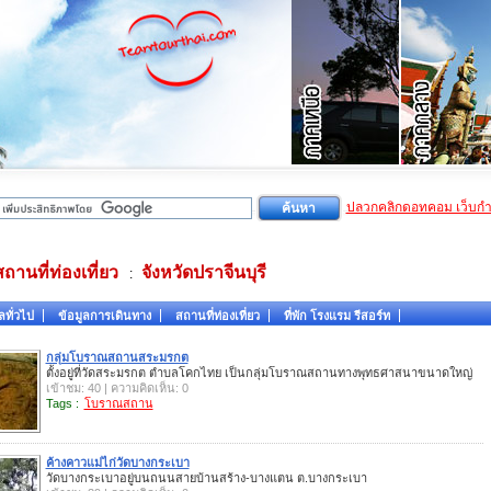
ปลวกคลิกดอทคอม เว็บก
สถานที่ท่องเที่ยว
จังหวัดปราจีนบุรี
:
ลทั่วไป
ข้อมูลการเดินทาง
สถานที่ท่องเที่ยว
ที่พัก โรงแรม รีสอร์ท
กลุ่มโบราณสถานสระมรกต
ตั้งอยู่ที่วัดสระมรกต ตำบลโคกไทย เป็นกลุ่มโบราณสถานทางพุทธศาสนาขนาดใหญ่
เข้าชม: 40 | ความคิดเห็น: 0
Tags :
โบราณสถาน
ค้างคาวแม่ไก่วัดบางกระเบา
วัดบางกระเบาอยู่บนถนนสายบ้านสร้าง-บางแตน ต.บางกระเบา