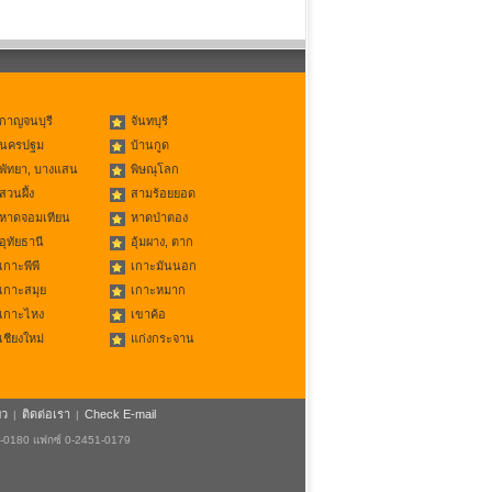
กาญจนบุรี
จันทบุรี
นครปฐม
บ้านกูด
พัทยา, บางแสน
พิษณุโลก
สวนผึ้ง
สามร้อยยอด
หาดจอมเทียน
หาดป่าตอง
อุทัยธานี
อุ้มผาง, ตาก
เกาะพีพี
เกาะมันนอก
เกาะสมุย
เกาะหมาก
เกาะไหง
เขาค้อ
เชียงใหม่
แก่งกระจาน
ยว
ติดต่อเรา
Check E-mail
|
|
1-0180 แฟกซ์ 0-2451-0179