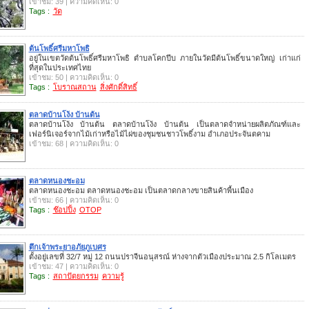
เข้าชม: 39 | ความคิดเห็น: 0
Tags :
วัด
ต้นโพธิ์ศรีมหาโพธิ
อยู่ในเขตวัดต้นโพธิ์ศรีมหาโพธิ ตำบลโคกปีบ ภายในวัดมีต้นโพธิ์ขนาดใหญ่ เก่าแก่
ที่สุดในประเทศไทย
เข้าชม: 50 | ความคิดเห็น: 0
Tags :
โบราณสถาน
สิ่งศักดิ์สิทธิ์
ตลาดบ้านโง้ง บ้านต้น
ตลาดบ้านโง้ง บ้านต้น ตลาดบ้านโง้ง บ้านต้น เป็นตลาดจำหน่ายผลิตภัณฑ์และ
เฟอร์นิเจอร์จากไม้เก่าหรือไม้ไผ่ของชุมชนชาวโพธิ์งาม อำเภอประจันตคาม
เข้าชม: 68 | ความคิดเห็น: 0
ตลาดหนองชะอม
ตลาดหนองชะอม ตลาดหนองชะอม เป็นตลาดกลางขายสินค้าพื้นเมือง
เข้าชม: 66 | ความคิดเห็น: 0
Tags :
ช๊อปปิ้ง
OTOP
ตึกเจ้าพระยาอภัยภูเบศร
ตั้งอยู่เลขที่ 32/7 หมู่ 12 ถนนปราจีนอนุสรณ์ ห่างจากตัวเมืองประมาณ 2.5 กิโลเมตร
เข้าชม: 47 | ความคิดเห็น: 0
Tags :
สถาปัตยกรรม
ความรู้