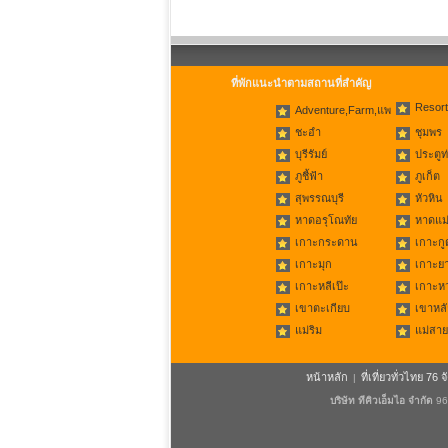
ที่พักแนะนำตามสถานที่สำคัญ
Resort
Adventure,Farm,แพ
ชะอำ
ชุมพร
บุรีรัมย์
ประตูท
ภูชี้ฟ้า
ภูเก็ต
สุพรรณบุรี
หัวหิน
หาดอรุโณทัย
หาดแม่
เกาะกระดาน
เกาะกู
เกาะมุก
เกาะย
เกาะหลีเป๊ะ
เกาะห
เขาตะเกียบ
เขาหลั
แม่ริม
แม่สาย
หน้าหลัก
ที่เที่ยวทั่วไทย 76 จ
|
บริษัท ทีคิวเอ็มไอ จำกัด
96/