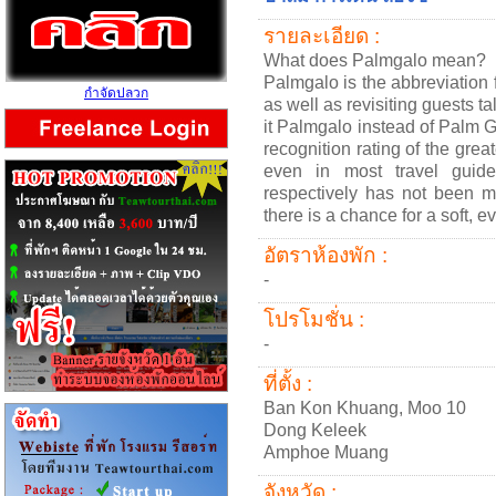
รายละเอียด :
What does Palmgalo mean?
Palmgalo is the abbreviation
กำจัดปลวก
as well as revisiting guests ta
it Palmgalo instead of Palm 
recognition rating of the grea
even in most travel guide
respectively has not been me
there is a chance for a soft, e
อัตราห้องพัก :
-
โปรโมชั่น :
-
ที่ตั้ง :
Ban Kon Khuang, Moo 10
Dong Keleek
Amphoe Muang
จังหวัด :