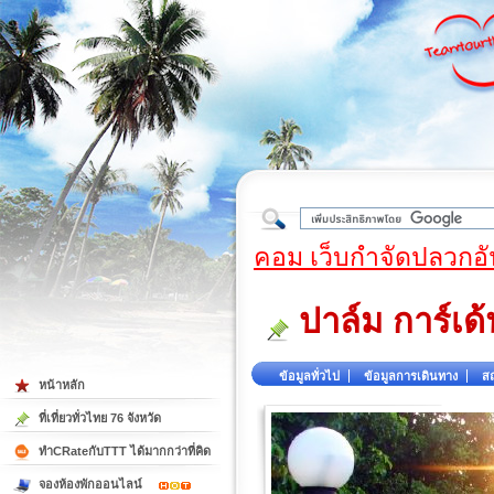
ใต้
คอม เว็บกำจัดปลวกอั
ปาล์ม การ์เด
ข้อมูลทั่วไป
ข้อมูลการเดินทาง
สถ
หน้าหลัก
ที่เที่ยวทั่วไทย 76 จังหวัด
ทำCRateกับTTT ได้มากกว่าที่คิด
จองห้องพักออนไลน์