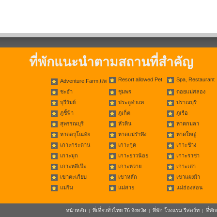
ที่พักแนะนำตามสถานที่สำคัญ
Resort allowed Pet
Spa, Restaurant
Adventure,Farm,แพ
ชะอำ
ชุมพร
ดอยแม่สลอง
บุรีรัมย์
ประตูท่าแพ
ปราณบุรี
ภูชี้ฟ้า
ภูเก็ต
ภูเรือ
สุพรรณบุรี
หัวหิน
หาดกมลา
หาดอรุโณทัย
หาดแม่รำพึง
หาดใหญ่
เกาะกระดาน
เกาะกูด
เกาะช้าง
เกาะมุก
เกาะยาวน้อย
เกาะราชา
เกาะหลีเป๊ะ
เกาะหวาย
เกาะเต่า
เขาตะเกียบ
เขาหลัก
เขาแผงม้า
แม่ริม
แม่สาย
แม่ฮ่องสอน
หน้าหลัก
ที่เที่ยวทั่วไทย 76 จังหวัด
ที่พัก โรงแรม รีสอร์ท
ที่พ
|
|
|