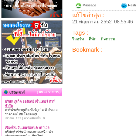
Massage
Resta
แก้ไขล่าสุด :
21 พฤษภาคม 2552 08:55:46
Tags :
รีสอร์ท
ที่พัก
กิจกรรม
Bookmark :
{ พบ 33 รายการ }
บริษัททัวร์
บริษัท ภูเก็ต ฮอลิเดย์ เซ็นเตอร์ ทัวร์
จำกัด
ทัวร์นำเที่ยวภูเก็ต ทัวร์ภูเก็ต ทัวร์ทะเล
ราคาคนไทย โดยคนภูเ
เข้าชม: 132 | ความคิดเห็น: 0
เชียงใหม่วันเดอร์แลนด์ ทราเวล
บริษัททัวร์ชั้นนำของภาคเหนือ นำ