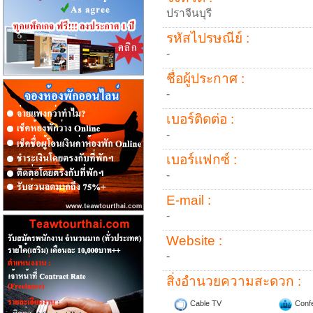
ปราจีนบุรี
รหัสไปรษณีย์ :
-
ชื่อผู้ประกาศ :
-
เบอร์ติดต่อ :
-
เบอร์แฟกซ์ :
-
E-mail :
-
Website :
-
สิ่งอำนวยความสะดวก :
Cable TV
Conf