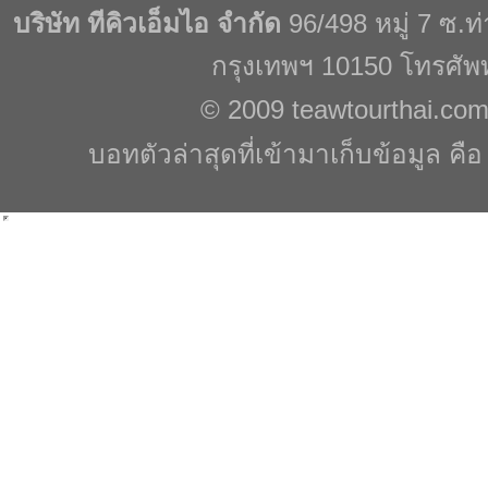
บริษัท ทีคิวเอ็มไอ จำกัด
96/498 หมู่ 7 ซ.
กรุงเทพฯ 10150 โทรศัพ
© 2009
teawtourthai.co
บอทตัวล่าสุดที่เข้ามาเก็บข้อมูล คื