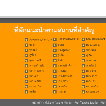
ที่พักแนะนำตามสถานที่สำคัญ
Resort allowed Pet
Spa, Restaurant
Adventure,Farm,แพ
ชะอำ
ชุมพร
ดอยแม่สลอง
บุรีรัมย์
ประตูท่าแพ
ปราณบุรี
ภูชี้ฟ้า
ภูเก็ต
ภูเรือ
สุพรรณบุรี
หัวหิน
หาดกมลา
หาดอรุโณทัย
หาดแม่รำพึง
หาดใหญ่
เกาะกระดาน
เกาะกูด
เกาะช้าง
เกาะมุก
เกาะยาวน้อย
เกาะราชา
เกาะหลีเป๊ะ
เกาะหวาย
เกาะเต่า
เขาตะเกียบ
เขาหลัก
เขาแผงม้า
แม่ริม
แม่สาย
แม่ฮ่องสอน
หน้าหลัก
ที่เที่ยวทั่วไทย 76 จังหวัด
ที่พัก โรงแรม รีสอร์ท
ที่พ
|
|
|