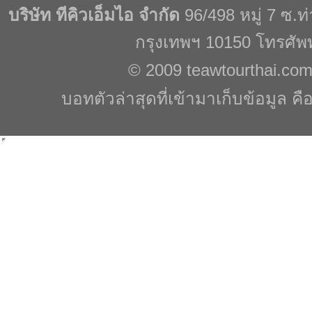
บริษัท ทีคิวเอ็มไอ จำกัด
96/498 หมู่ 7 ซ.
กรุงเทพฯ 10150 โทรศัพ
© 2009
teawtourthai.co
บอทตัวล่าสุดที่เข้ามาเก็บข้อมูล คื