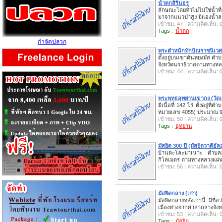
น้ำตกสิรินธร
ลักษณะโดยทั่วไปไม่ใช่น้
มาจากแนวป่าสูง มีแอ่งน้ำลา
เข้าชม: 47 | ความคิดเห็น: 
Tags :
น้ำตก
กำจัดปลวก
พระตำหนักทักษิณราชนิเวศ
ตั้งอยู่บนเขาตันหยงมัส ตำ
จังหวัดนราธิวาสตามทางห
เข้าชม: 44 | ความคิดเห็น: 
พระพุทธอุทยานเขากง (วัดเ
มีเนื้อที่ 142 ไร่ ตั้งอยู่
หมายเลข 4055) ประมาณ 9
เข้าชม: 50 | ความคิดเห็น: 
Tags :
อุทยาน
มัสยิด 300 ปี (มัสยิดวาดีอั
บ้านตะโละมาเนาะ ตำบลล
กิโลเมตร ตามทางหลวงแผ่น
เข้าชม: 56 | ความคิดเห็น: 
มัสยิดกลาง (เก่า)
มัสยิดกลางหลังเก่านี้ มีชื่
เมืองห่างจากศาลากลางจังห
เข้าชม: 53 | ความคิดเห็น: 
Tags :
มัสยิด