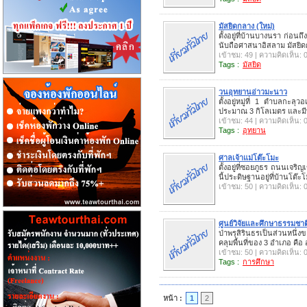
มัสยิดกลาง (ใหม่)
ตั้งอยู่ที่บ้านบางนรา ก่อ
นับถือศาสนาอิสลาม มัสยิดกล
เข้าชม: 49 | ความคิดเห็น: 
Tags :
มัสยิด
วนอุทยานอ่าวมะนาว
ตั้งอยู่หมู่ที่ 1 ตำบลก
ประมาณ 3 กิโลเมตร และมี
เข้าชม: 44 | ความคิดเห็น: 
Tags :
อุทยาน
ศาลเจ้าแม่โต๊ะโมะ
ตั้งอยู่ที่ซอยภูธร ถนนเจ
นี้ประดิษฐานอยู่ที่บ้านโต๊
เข้าชม: 50 | ความคิดเห็น: 
ศูนย์วิจัยและศึกษาธรรมชาติ
ป่าพรุสิรินธรเป็นส่วนหนึ่
คลุมพื้นที่ของ 3 อำเภอ ค
เข้าชม: 50 | ความคิดเห็น: 
Tags :
การศึกษา
หน้า :
1
2