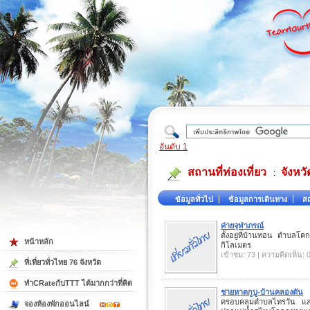
ใต้
อันดับ 1
สถานที่ท่องเที่ยว
จังหว
:
ข้อมูลทั่วไป
ข้อมูลการเดินทาง
สถ
ค่ายจุฬาภรณ์
ตั้งอยู่ที่บ้านทอน ตำบล
หน้าหลัก
กิโลเมตร
เข้าชม: 73 | ความคิดเห็น: 
ที่เที่ยวทั่วไทย 76 จังหวัด
ทำCRateกับTTT ได้มากกว่าที่คิด
ชายหาดกูบู-บ้านคลองตัน
ครอบคลุมตำบลไทรวัน แล
จองห้องพักออนไลน์