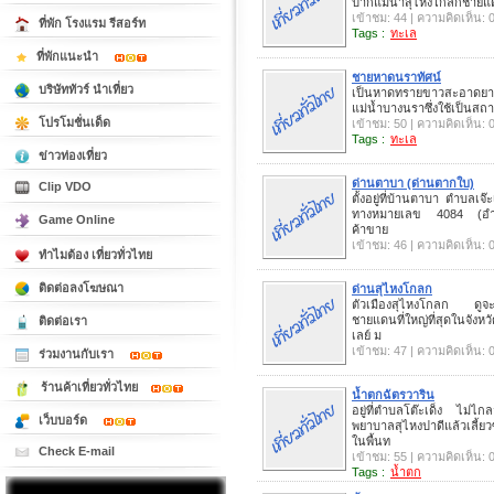
ปากแม่น้ำสุไหงโกลกชาย
เข้าชม: 44 | ความคิดเห็น: 
ที่พัก โรงแรม รีสอร์ท
Tags :
ทะเล
ที่พักแนะนำ
ชายหาดนราทัศน์
บริษัททัวร์ นำเที่ยว
เป็นหาดทรายขาวสะอาดยา
แม่น้ำบางนราซึ่งใช้เป็นสถ
โปรโมชั่นเด็ด
เข้าชม: 50 | ความคิดเห็น: 
Tags :
ทะเล
ข่าวท่องเที่ยว
ด่านตาบา (ด่านตากใบ)
Clip VDO
ตั้งอยู่ที่บ้านตาบา ตำบลเ
ทางหมายเลข 4084 (อำเภ
Game Online
ค้าขาย
เข้าชม: 46 | ความคิดเห็น: 
ทำไมต้อง เที่ยวทั่วไทย
ติดต่อลงโฆษณา
ด่านสุไหงโกลก
ตัวเมืองสุไหงโกลก ดูจะ
ชายแดนที่ใหญ่ที่สุดในจัง
ติดต่อเรา
เลย์ ม
เข้าชม: 47 | ความคิดเห็น: 
ร่วมงานกับเรา
ร้านค้าเที่ยวทั่วไทย
น้ำตกฉัตรวาริน
อยู่ที่ตำบลโต๊ะเด็ง ไม
เว็บบอร์ด
พยาบาลสุไหงปาดีแล้วเลี้ย
ในพื้นท
Check E-mail
เข้าชม: 55 | ความคิดเห็น: 
Tags :
น้ำตก