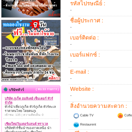
รหัสไปรษณีย์ :
-
ชื่อผู้ประกาศ :
-
เบอร์ติดต่อ :
-
เบอร์แฟกซ์ :
-
E-mail :
-
Website :
{ พบ 33 รายการ }
บริษัททัวร์
-
บริษัท ภูเก็ต ฮอลิเดย์ เซ็นเตอร์ ทัวร์
จำกัด
สิ่งอำนวยความสะดวก :
ทัวร์นำเที่ยวภูเก็ต ทัวร์ภูเก็ต ทัวร์ทะเล
ราคาคนไทย โดยคนภูเ
เข้าชม: 135 | ความคิดเห็น: 0
Cable TV
Coffe
เชียงใหม่วันเดอร์แลนด์ ทราเวล
Restaurent
บริษัททัวร์ชั้นนำของภาคเหนือ นำ