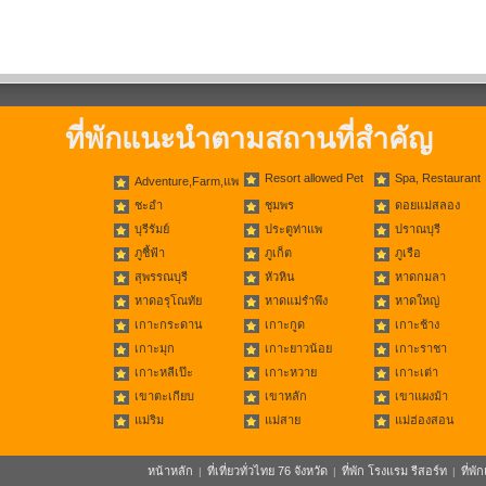
ที่พักแนะนำตามสถานที่สำคัญ
Resort allowed Pet
Spa, Restaurant
Adventure,Farm,แพ
ชะอำ
ชุมพร
ดอยแม่สลอง
บุรีรัมย์
ประตูท่าแพ
ปราณบุรี
ภูชี้ฟ้า
ภูเก็ต
ภูเรือ
สุพรรณบุรี
หัวหิน
หาดกมลา
หาดอรุโณทัย
หาดแม่รำพึง
หาดใหญ่
เกาะกระดาน
เกาะกูด
เกาะช้าง
เกาะมุก
เกาะยาวน้อย
เกาะราชา
เกาะหลีเป๊ะ
เกาะหวาย
เกาะเต่า
เขาตะเกียบ
เขาหลัก
เขาแผงม้า
แม่ริม
แม่สาย
แม่ฮ่องสอน
หน้าหลัก
ที่เที่ยวทั่วไทย 76 จังหวัด
ที่พัก โรงแรม รีสอร์ท
ที่พ
|
|
|