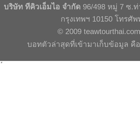
บริษัท ทีคิวเอ็มไอ จำกัด
96/498 หมู่ 7 ซ.
กรุงเทพฯ 10150 โทรศัพ
© 2009
teawtourthai.co
บอทตัวล่าสุดที่เข้ามาเก็บข้อมูล คื