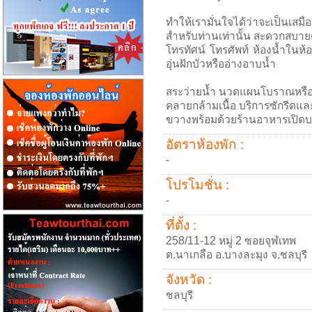
ทำให้เรามั่นใจได้ว่าจะเป็นเสม
สำหรับท่านเท่านั้น สะดวกสบายด
โทรทัศน์ โทรศัพท์ ห้องน้ำในห้
อุ่นฝักบัวหรืออ่างอาบน้ำ
สระว่ายน้ำ นวดแผนโบราณหรือน
คลายกล้ามเนื้อ บริการซักรีดแล
ขวางพร้อมด้วยร้านอาหารเปิดบริ
อัตราห้องพัก :
-
โปรโมชั่น :
-
ที่ตั้ง :
258/11-12 หมู่ 2 ซอยจุฬเทพ
ต.นาเกลือ อ.บางละมุง จ.ชลบุรี
จังหวัด :
ชลบุรี