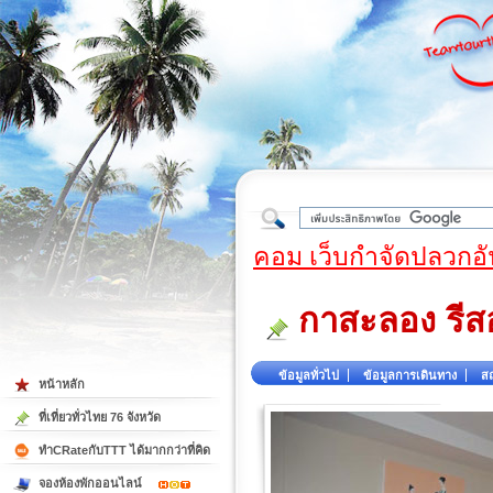
ใต้
คอม เว็บกำจัดปลวกอั
กาสะลอง รีส
ข้อมูลทั่วไป
ข้อมูลการเดินทาง
สถ
หน้าหลัก
ที่เที่ยวทั่วไทย 76 จังหวัด
ทำCRateกับTTT ได้มากกว่าที่คิด
จองห้องพักออนไลน์