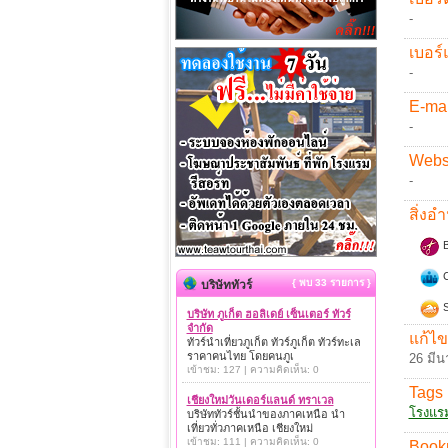
-
เบอร์
-
E-mai
-
Websi
-
สิ่ง
B
C
{ พบ 33 รายการ }
บริษัททัวร์
S
บริษัท ภูเก็ต ฮอลิเดย์ เซ็นเตอร์ ทัวร์
จำกัด
แก้ไข
ทัวร์นำเที่ยวภูเก็ต ทัวร์ภูเก็ต ทัวร์ทะเล
ราคาคนไทย โดยคนภูเ
26 มีน
เข้าชม: 127 | ความคิดเห็น: 0
Tags 
เชียงใหม่วันเดอร์แลนด์ ทราเวล
โรงแร
บริษัททัวร์ชั้นนำของภาคเหนือ นำ
เที่ยวทั่วภาคเหนือ เชียงใหม่
เข้าชม: 111 | ความคิดเห็น: 0
Book