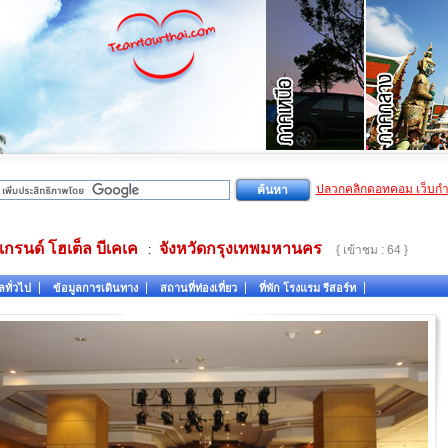
ปลวกคลิกดอทคอม เว็บก
แกรนด์ โฮเต็ล บีเคเค
จังหวัดกรุงเทพมหานคร
:
{ เข้าชม : 64 }
ลทั่วไป
ข้อมูลการเดินทาง
สถานที่ท่องเที่ยว
ที่พัก โรงแรม รีสอร์ท