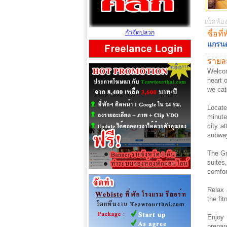
เช็คห้อง
กำจัดปลวก
ชื่อที่
แกรนด์
รายละ
Welcom
heart o
we cat
Locate
minute
city a
subway
The Gr
suites
comfor
Relax 
the fi
Enjoy 
prepar