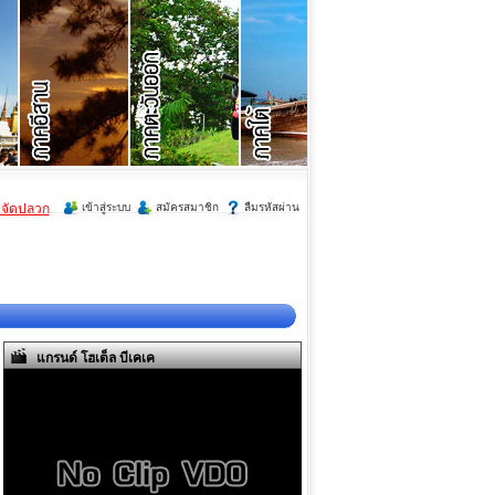
ำจัดปลวก
เข้าสู่ระบบ
สมัครสมาชิก
ลืมรหัสผ่าน
แกรนด์ โฮเต็ล บีเคเค