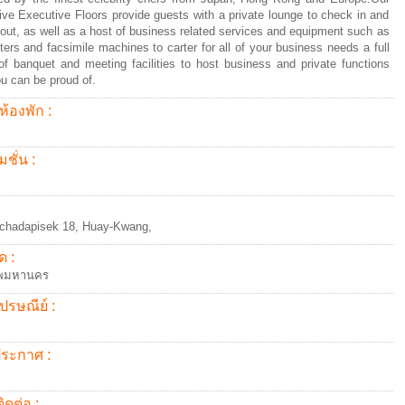
ive Executive Floors provide guests with a private lounge to check in and
out, as well as a host of business related services and equipment such as
ers and facsimile machines to carter for all of your business needs a full
of banquet and meeting facilities to host business and private functions
ou can be proud of.
ห้องพัก :
ชั่น :
chadapisek 18, Huay-Kwang,
ด :
ทพมหานคร
ปรษณีย์ :
้ประกาศ :
ิดต่อ :