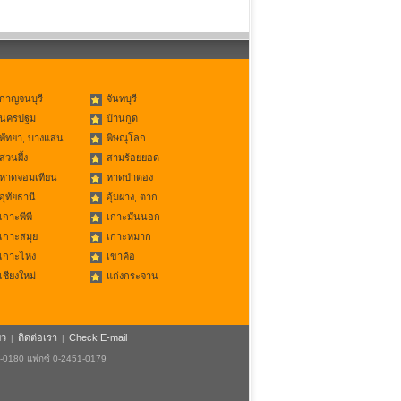
กาญจนบุรี
จันทบุรี
นครปฐม
บ้านกูด
พัทยา, บางแสน
พิษณุโลก
สวนผึ้ง
สามร้อยยอด
หาดจอมเทียน
หาดป่าตอง
อุทัยธานี
อุ้มผาง, ตาก
เกาะพีพี
เกาะมันนอก
เกาะสมุย
เกาะหมาก
เกาะไหง
เขาค้อ
เชียงใหม่
แก่งกระจาน
ยว
ติดต่อเรา
Check E-mail
|
|
1-0180 แฟกซ์ 0-2451-0179