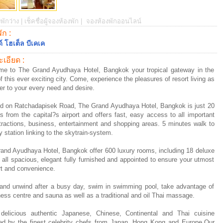
พักว่าง |
เช็คชื่อผู้จองห้องพัก |
จองห้องพักออนไลน์
พัก :
 โฮเต็ล บีเคเค
เอียด :
e to The Grand Ayudhaya Hotel, Bangkok your tropical gateway in the
f this ever exciting city. Come, experience the pleasures of resort living as
er to your every need and desire.
d on Ratchadapisek Road, The Grand Ayudhaya Hotel, Bangkok is just 20
s from the capital?s airport and offers fast, easy access to all important
ttractions, business, entertainment and shopping areas. 5 minutes walk to
 station linking to the skytrain-system.
and Ayudhaya Hotel, Bangkok offer 600 luxury rooms, including 18 deluxe
, all spacious, elegant fully furnished and appointed to ensure your utmost
t and convenience.
and unwind after a busy day, swim in swimming pool, take advantage of
tness centre and sauna as well as a traditional and oil Thai massage.
delicious authentic Japanese, Chinese, Continental and Thai cuisine
ed by the finest celebrity chefs from Japan, Hong Kong and Europe.Our