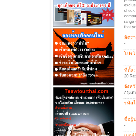
exclus
check 
comput
range 
that y
อัตรา
-
โปรโม
-
ที่ตั้ง :
20 Rat
จังหวั
กรุงเ
รหัสไ
-
ชื่อผู
-
เบอร์ต