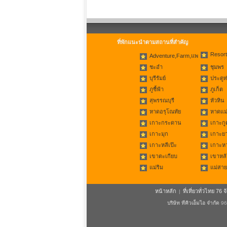
ที่พักแนะนำตามสถานที่สำคัญ
Resort
Adventure,Farm,แพ
ชะอำ
ชุมพร
บุรีรัมย์
ประตูท
ภูชี้ฟ้า
ภูเก็ต
สุพรรณบุรี
หัวหิน
หาดอรุโณทัย
หาดแม่
เกาะกระดาน
เกาะกู
เกาะมุก
เกาะย
เกาะหลีเป๊ะ
เกาะห
เขาตะเกียบ
เขาหลั
แม่ริม
แม่สาย
หน้าหลัก
ที่เที่ยวทั่วไทย 76 จ
|
บริษัท ทีคิวเอ็มไอ จำกัด
96/