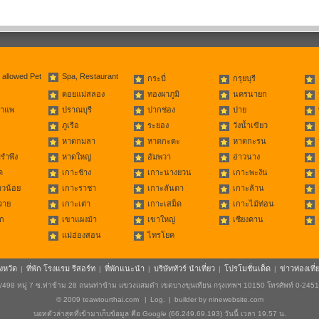
 allowed Pet
Spa, Restaurant
กระบี่
กรุยบุรี
ดอยแม่สลอง
ทองผาภูมิ
นครนายก
่าแพ
ปราณบุรี
ปากช่อง
ปาย
ภูเรือ
ระยอง
วังน้ำเขียว
หาดกมลา
หาดกะตะ
หาดกะรน
รำพึง
หาดใหญ่
อัมพวา
อ่าวนาง
ด
เกาะช้าง
เกาะนางยวน
เกาะพะงัน
าวน้อย
เกาะราชา
เกาะลันตา
เกาะล้าน
วาย
เกาะเต่า
เกาะเสม็ด
เกาะไม้ท่อน
ก
เขาแผงม้า
เขาใหญ่
เชียงคาน
แม่ฮ่องสอน
ไทรโยค
ังหวัด
ที่พัก โรงแรม รีสอร์ท
ที่พักแนะนำ
บริษัททัวร์ นำเที่ยว
โปรโมชั่นเด็ด
ข่าวท่องเที่
|
|
|
|
|
498 หมู่ 7 ซ.ท่าข้าม 28 ถนนท่าข้าม แขวงแสมดำ เขตบางขุนเทียน กรุงเทพฯ 10150 โทรศัพท์ 0-245
© 2009
teawtourthai.com
|
Log.
|
builder by
ninewebsite.com
บอทตัวล่าสุดที่เข้ามาเก็บข้อมูล คือ Google (66.249.69.193) วันนี้ เวลา 19.57 น.